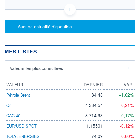
LU1649339543 - HSBC Investment Funds
(Luxembourg) S.A.
OPCVM DERNIER COURS CONNU AU 06/08/2026
Consulter le prospectus / DIC
Message d'information
Aucune actualité disponible
13,0
12,8
MES LISTES
12,6
Valeurs les plus consultées
12,4
08/12
09/04
VALEUR
DERNIER
VAR.
CATÉGORIE MORNINGSTAR
Obligations Internationales
84,43
+1,62%
Pétrole Brent
Emprunts Privés -
Couvertes en EUR
4 334,54
-0,21%
Or
FONDS PARTENAIRES
8 714,93
+0,17%
CAC 40
TARIFS PRIVILÉGIÉS
0%
1,15501
-0,12%
EUR/USD SPOT
ÉLIGIBILITÉ
PEA
PEA-PME
BOURSOVIE LUX
BOURSOVIE
74,09
-0,60%
TOTALENERGIES
CTO BUSINESS