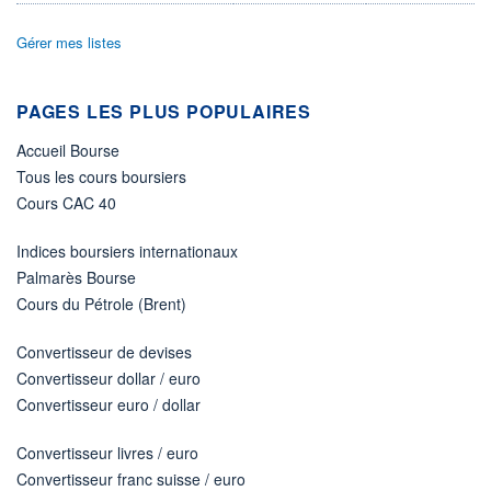
Non éligible Boursobank
Gérer mes listes
ACTIF NET (EUR)
3 861M / 31.07.26
PAGES LES PLUS POPULAIRES
NOTATION MORNINGSTAR ⁽¹⁾
Accueil Bourse
Tous les cours boursiers
RISQUE DU FONDS (SRI)
3
/7
Cours CAC 40
+ PORTEFEUILLE
+ LISTE
Indices boursiers internationaux
Palmarès Bourse
Cours du Pétrole (Brent)
Convertisseur de devises
Convertisseur dollar / euro
Convertisseur euro / dollar
Convertisseur livres / euro
Convertisseur franc suisse / euro