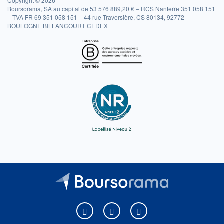
Copyright © 2026
Boursorama, SA au capital de 53 576 889,20 € – RCS Nanterre 351 058 151
– TVA FR 69 351 058 151 – 44 rue Traversière, CS 80134, 92772
BOULOGNE BILLANCOURT CEDEX
Boursorama sur Facebook
Boursorama sur X
Boursorama sur Youtu