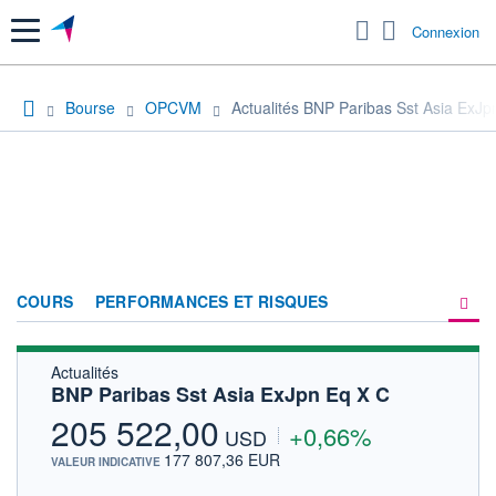
Menu
Connexion
Bourse
OPCVM
Actualités BNP Paribas Sst Asia ExJp
COURS
PERFORMANCES ET RISQUES
Actualités
COMPOSITION
BNP Paribas Sst Asia ExJpn Eq X C
ACTUALITÉS
205 522,00
+0,66%
USD
FORUM
177 807,36 EUR
VALEUR INDICATIVE
HISTORIQUE