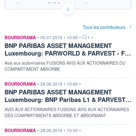
LU0823398333 - BNP Paribas Asset Management
Luxembourg
OPCVM DERNIER COURS CONNU AU 05/08/2026
Consulter le prospectus / DIC
Tous les contributeurs
information fournie par
240 000
BOURSORAMA
•
05.07.2019
•
10:00
•
1
•
BNP PARIBAS ASSET MANAGEMENT
220 000
Luxembourg: PARWORLD & PARVEST - F…
200 000
Avis aux actionnaires FUSIONS AVIS AUX ACTIONNAIRES DU
180 000
COMPARTIMENT ABSORBE
10/06
08/07
04/08
information fournie par
BOURSORAMA
•
28.06.2019
•
10:45
•
CATÉGORIE MORNINGSTAR
Actions Asie hors Japon
BNP PARIBAS ASSET MANAGEMENT
Luxembourg: BNP Paribas L1 & PARVEST…
FONDS PARTENAIRES
TARIFS PRIVILÉGIÉS
0%
AVIS AUX ACTIONNAIRES FUSIONS AVIS AUX ACTIONNAIRES
DES COMPARTIMENTS ABSORBE ET ABSORBANT
ÉLIGIBILITÉ
PEA
PEA-PME
BOURSOVIE LUX
BOURSOVIE
CTO BUSINESS
information fournie par
BOURSORAMA
•
28.06.2019
•
10:30
•
Non éligible Boursobank