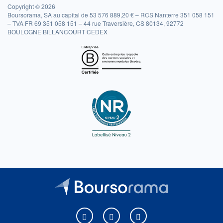
Copyright © 2026
Boursorama, SA au capital de 53 576 889,20 € – RCS Nanterre 351 058 151
– TVA FR 69 351 058 151 – 44 rue Traversière, CS 80134, 92772
BOULOGNE BILLANCOURT CEDEX
Boursorama sur Facebook
Boursorama sur X
Boursorama sur Youtu