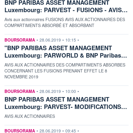
BNP PARIBAS ASSET MANAGEMENT
ACTIF NET (EUR)
Luxembourg: PARVEST - FUSIONS - AVIS…
306M / 31.05.26
Avis aux actionnaires FUSIONS AVIS AUX ACTIONNAIRES DES
NOTATION MORNINGSTAR ⁽¹⁾
COMPARTIMENTS ABSORBÉ ET ABSORBANT
information fournie par
BOURSORAMA
•
28.06.2019
•
10:15
•
RISQUE DU FONDS (SRI)
4
/7
"BNP PARIBAS ASSET MANAGEMENT
Luxembourg: PARWORLD & BNP Paribas…
+ PORTEFEUILLE
+ LISTE
AVIS AUX ACTIONNAIRES DES COMPARTIMENTS ABSORBES
CONCERNANT LES FUSIONS PRENANT EFFET LE 8
NOVEMBRE 2019
information fournie par
BOURSORAMA
•
28.06.2019
•
10:00
•
BNP PARIBAS ASSET MANAGEMENT
Luxembourg: PARVEST- MODIFICATIONS…
AVIS AUX ACTIONNAIRES
information fournie par
BOURSORAMA
•
28.06.2019
•
09:45
•