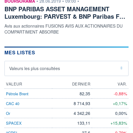
information fournie par
BOURSORAMA
•
28.06.2019
•
09:00
•
BNP PARIBAS ASSET MANAGEMENT
Luxembourg: PARVEST & BNP Paribas F…
Avis aux actionnaires FUSIONS AVIS AUX ACTIONNAIRES DU
COMPARTIMENT ABSORBE
MES LISTES
Valeurs les plus consultées
VALEUR
DERNIER
VAR.
82,35
-0,88%
Pétrole Brent
8 714,93
+0,17%
CAC 40
4 342,26
0,00%
Or
133,11
+15,83%
SPACEX
27,6
-0,79%
2CRSI