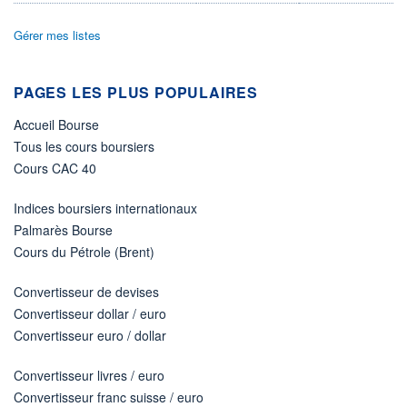
ACTIF NET (EUR)
15 915M / 31.07.26
Gérer mes listes
NOTATION MORNINGSTAR ⁽¹⁾
PAGES LES PLUS POPULAIRES
RISQUE DU FONDS (SRI)
5
/7
Accueil Bourse
Tous les cours boursiers
+ PORTEFEUILLE
+ LISTE
Cours CAC 40
Indices boursiers internationaux
Palmarès Bourse
Cours du Pétrole (Brent)
Convertisseur de devises
Convertisseur dollar / euro
Convertisseur euro / dollar
Convertisseur livres / euro
Convertisseur franc suisse / euro