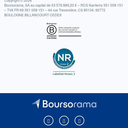
Copyright © 2026
Boursorama, SA au capital de 53 576 889,20 € – RCS Nanterre 351 058 151
– TVA FR 69 351 058 151 – 44 rue Traversière, CS 80134, 92772
BOULOGNE BILLANCOURT CEDEX
Boursorama sur Facebook
Boursorama sur X
Boursorama sur Youtu