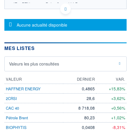
IE00BTN23623 - Polar Capital LLP
OPCVM DERNIER COURS CONNU AU 05/08/2026
Consulter le prospectus / DIC
Message d'information
Aucune actualité disponible
150
100
MES LISTES
50
04/12
09/04
Valeurs les plus consultées
CATÉGORIE MORNINGSTAR
VALEUR
Actions Secteur Autres
DERNIER
VAR.
0,4865
+15,83%
HAFFNER ENERGY
FONDS PARTENAIRES
TARIFS PRIVILÉGIÉS
0%
28,6
+3,62%
2CRSI
ÉLIGIBILITÉ
8 718,08
+0,56%
CAC 40
PEA
PEA-PME
BOURSOVIE LUX
BOURSOVIE
CTO BUSINESS
80,23
+1,02%
Pétrole Brent
Non éligible Boursobank
0,0408
-8,31%
BIOPHYTIS