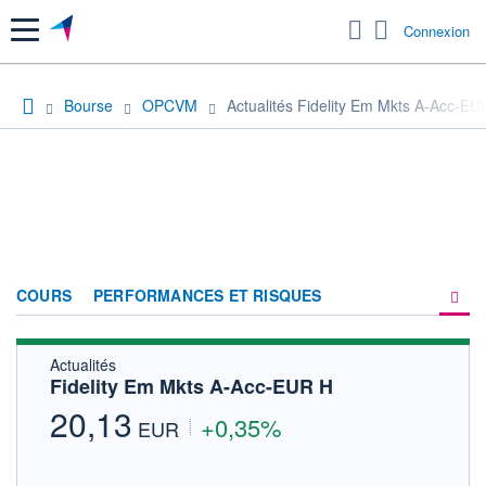
Menu
Connexion
Bourse
OPCVM
Actualités Fidelity Em Mkts A-Acc-EU
COURS
PERFORMANCES ET RISQUES
Actualités
COMPOSITION
Fidelity Em Mkts A-Acc-EUR H
ACTUALITÉS
20,13
+0,35%
EUR
FORUM
HISTORIQUE