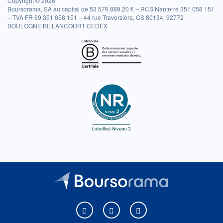
Copyright © 2026
Boursorama, SA au capital de 53 576 889,20 € – RCS Nanterre 351 058 151
– TVA FR 69 351 058 151 – 44 rue Traversière, CS 80134, 92772
BOULOGNE BILLANCOURT CEDEX
Boursorama sur Facebook
Boursorama sur X
Boursorama sur Youtu