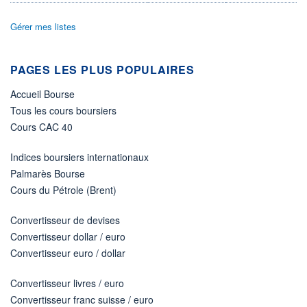
ACTIF NET (EUR)
65M / 31.07.26
Gérer mes listes
NOTATION MORNINGSTAR ⁽¹⁾
PAGES LES PLUS POPULAIRES
RISQUE DU FONDS (SRI)
4
/7
Accueil Bourse
Tous les cours boursiers
+ PORTEFEUILLE
+ LISTE
Cours CAC 40
Indices boursiers internationaux
Palmarès Bourse
Cours du Pétrole (Brent)
Convertisseur de devises
Convertisseur dollar / euro
Convertisseur euro / dollar
Convertisseur livres / euro
Convertisseur franc suisse / euro