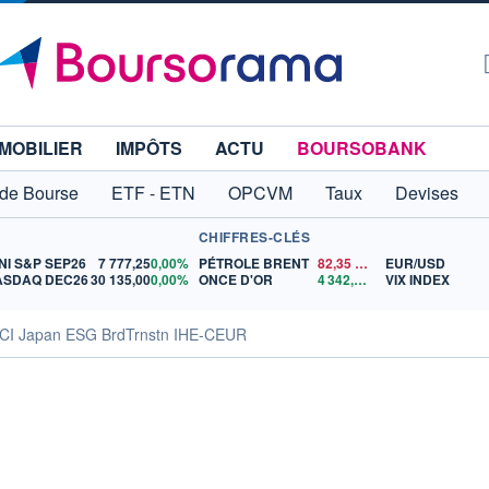
MOBILIER
IMPÔTS
ACTU
BOURSOBANK
 de Bourse
ETF - ETN
OPCVM
Taux
Devises
CHIFFRES-CLÉS
NI S&P SEP26
7 777,25
0,00%
PÉTROLE BRENT
82,35
$US
EUR/USD
ASDAQ DEC26
30 135,00
0,00%
ONCE D'OR
4 342,26
$US
VIX INDEX
SCI Japan ESG BrdTrnstn IHE-CEUR