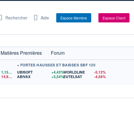
Rechercher
Aide
Espace Membre
Espace Client
Matières Premières
Forum
+ FORTES HAUSSES ET BAISSES SBF 120
1,1559
$US
UBISOFT
+4,43%
WORLDLINE
-5,12%
14,90
$US
ABIVAX
+3,54%
EUTELSAT
-4,58%