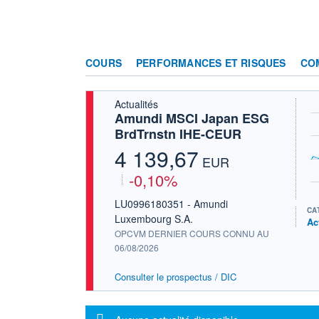
COURS
PERFORMANCES ET RISQUES
CO
Actualités
Amundi MSCI Japan ESG
BrdTrnstn IHE-CEUR
4 139,67
EUR
-0,10%
LU0996180351 - Amundi
CA
Luxembourg S.A.
Ac
OPCVM DERNIER COURS CONNU AU
06/08/2026
Consulter le prospectus / DIC
Message d'information