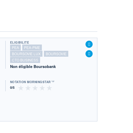
ÉLIGIBILITÉ
PEA
PEA-PME
BOURSOVIE LUX
BOURSOVIE
CTO BUSINESS
Non éligible Boursobank
NOTATION MORNINGSTAR ⁽¹⁾