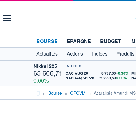
Menu
BOURSE
ÉPARGNE
BUDGET
IM
Actualités
Actions
Indices
Produits
Nikkei 225
INDICES
65 606,71
CAC AUG 26
8 737,00
+0,30%
MI
NASDAQ SEP26
29 839,50
0,00%
N
0,00%
Bourse
OPCVM
Actualités Amundi M