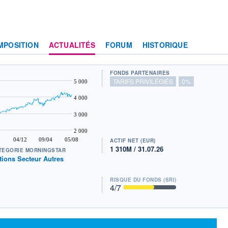
MPOSITION
ACTUALITÉS
FORUM
HISTORIQUE
FONDS PARTENAIRES
TARIFS PRIVILÉGIÉS
0%
5 000
4 000
3 000
2 000
04/12
09/04
05/08
ACTIF NET (EUR)
1 310M / 31.07.26
TÉGORIE MORNINGSTAR
tions Secteur Autres
RISQUE DU FONDS (SRI)
4
/7