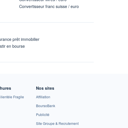
Convertisseur franc suisse / euro
rance prêt immobilier
stir en bourse
A
chures
Nos sites
lientèle Fragile
Affiliation
BoursoBank
Publicité
Site Groupe & Recrutement