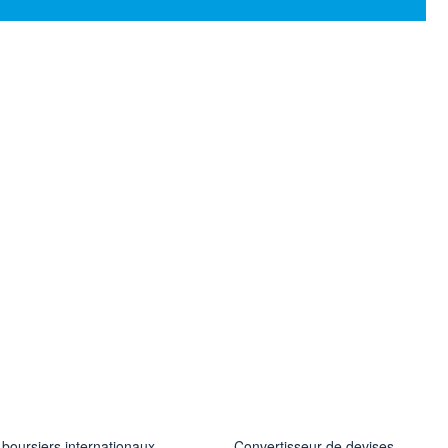
 boursiers internationaux
Convertisseur de devises