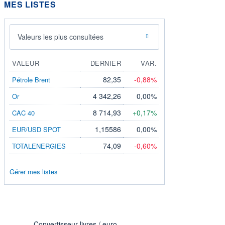
MES LISTES
Valeurs les plus consultées
VALEUR
DERNIER
VAR.
82,35
-0,88%
Pétrole Brent
4 342,26
0,00%
Or
8 714,93
+0,17%
CAC 40
1,15586
0,00%
EUR/USD SPOT
74,09
-0,60%
TOTALENERGIES
Gérer mes listes
Convertisseur livres / euro