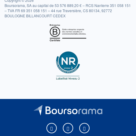
Copyright © 2026
Boursorama, SA au capital de 53 576 889,20 € – RCS Nanterre 351 058 151
– TVA FR 69 351 058 151 – 44 rue Traversière, CS 80134, 92772
BOULOGNE BILLANCOURT CEDEX
Boursorama sur Facebook
Boursorama sur X
Boursorama sur Youtu