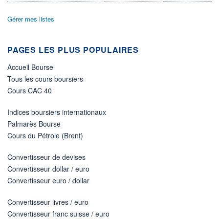
ACTIF NET (EUR)
170M / 31.07.26
Gérer mes listes
NOTATION MORNINGSTAR ⁽¹⁾
PAGES LES PLUS POPULAIRES
RISQUE DU FONDS (SRI)
Accueil Bourse
4
/7
Tous les cours boursiers
Cours CAC 40
+ PORTEFEUILLE
+ LISTE
Indices boursiers internationaux
Palmarès Bourse
Cours du Pétrole (Brent)
Convertisseur de devises
Convertisseur dollar / euro
Convertisseur euro / dollar
Convertisseur livres / euro
Convertisseur franc suisse / euro