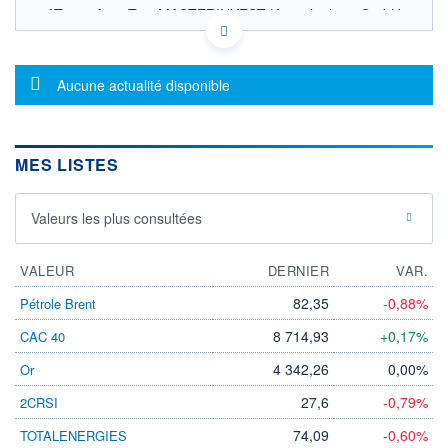
AT0000A146T3 - MASTERINVEST Kapitalanlage GmbH
OPCVM DERNIER COURS CONNU AU 06/08/2026
Consulter le prospectus / DIC
Message d'information
Aucune actualité disponible
230
220
210
MES LISTES
200
190
03/12
09/04
Valeurs les plus consultées
CATÉGORIE MORNINGSTAR
VALEUR
Actions International
DERNIER
VAR.
Rendement
82,35
-0,88%
Pétrole Brent
FONDS PARTENAIRES
TARIFS PRIVILÉGIÉS
0%
8 714,93
+0,17%
CAC 40
4 342,26
0,00%
Or
ÉLIGIBILITÉ
PEA
PEA-PME
BOURSOVIE LUX
BOURSOVIE
27,6
-0,79%
2CRSI
CTO BUSINESS
Non éligible Boursobank
74,09
-0,60%
TOTALENERGIES