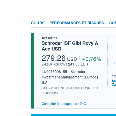
COURS
PERFORMANCES ET RISQUES
CO
Actualités
Schroder ISF Glbl Rcvy A
Acc USD
279,26
+0,76%
USD
241,55 EUR
VALEUR INDICATIVE
LU0956908155 - Schroder
Investment Management (Europe)
CA
Ac
S.A.
Ca
OPCVM DERNIER COURS CONNU AU
06/08/2026
Consulter le prospectus / DIC