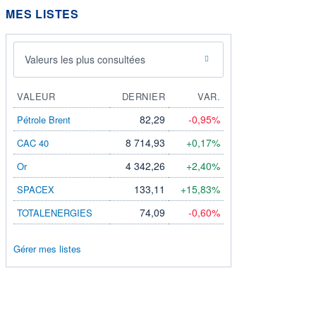
MES LISTES
Valeurs les plus consultées
VALEUR
DERNIER
VAR.
82,29
-0,95%
Pétrole Brent
8 714,93
+0,17%
CAC 40
4 342,26
+2,40%
Or
133,11
+15,83%
SPACEX
74,09
-0,60%
TOTALENERGIES
Gérer mes listes