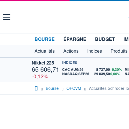
Menu
BOURSE
ÉPARGNE
BUDGET
IM
Actualités
Actions
Indices
Produits
Nikkei 225
INDICES
65 606,71
CAC AUG 26
8 737,00
+0,30%
MI
NASDAQ SEP26
29 839,50
0,00%
N
-0,12%
Bourse
OPCVM
Actualités Schroder 