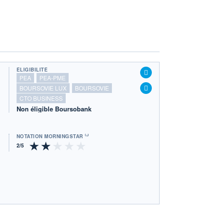
ÉLIGIBILITÉ
PEA
PEA-PME
BOURSOVIE LUX
BOURSOVIE
CTO BUSINESS
Non éligible Boursobank
NOTATION MORNINGSTAR ⁽¹⁾