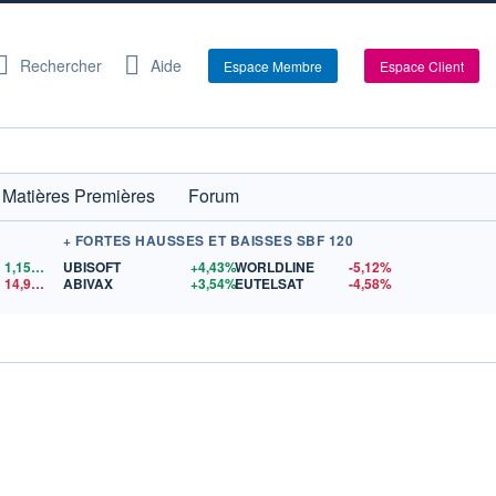
Rechercher
Aide
Espace Membre
Espace Client
Matières Premières
Forum
+ FORTES HAUSSES ET BAISSES SBF 120
1,1559
$US
UBISOFT
+4,43%
WORLDLINE
-5,12%
14,90
$US
ABIVAX
+3,54%
EUTELSAT
-4,58%