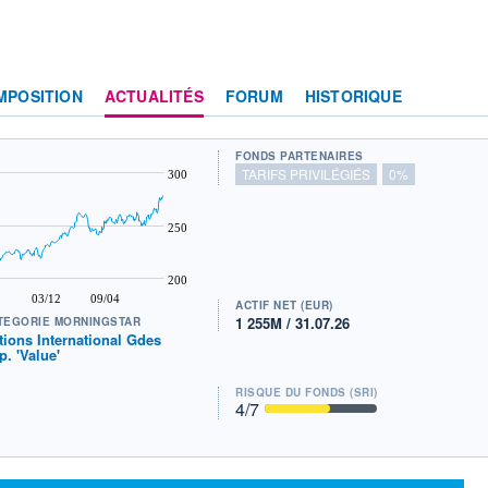
MPOSITION
ACTUALITÉS
FORUM
HISTORIQUE
FONDS PARTENAIRES
TARIFS PRIVILÉGIÉS
0%
300
250
200
03/12
09/04
ACTIF NET (EUR)
1 255M / 31.07.26
TÉGORIE MORNINGSTAR
tions International Gdes
p. 'Value'
RISQUE DU FONDS (SRI)
4
/7