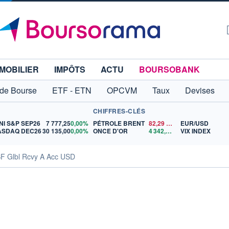
MOBILIER
IMPÔTS
ACTU
BOURSOBANK
 de Bourse
ETF - ETN
OPCVM
Taux
Devises
CHIFFRES-CLÉS
NI S&P SEP26
7 777,25
0,00%
PÉTROLE BRENT
82,29
$US
EUR/USD
ASDAQ DEC26
30 135,00
0,00%
ONCE D'OR
4 342,26
$US
VIX INDEX
ISF Glbl Rcvy A Acc USD