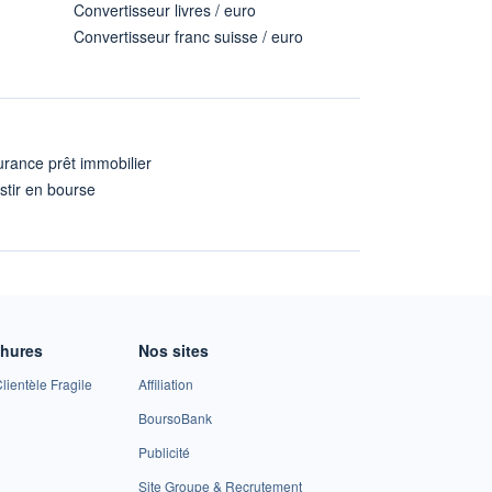
Convertisseur livres / euro
Convertisseur franc suisse / euro
rance prêt immobilier
stir en bourse
A
chures
Nos sites
lientèle Fragile
Affiliation
BoursoBank
Publicité
Site Groupe & Recrutement