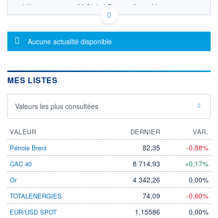
LU0933609314 - iM Global Partner Asset Management
S.A.
OPCVM DERNIER COURS CONNU AU 06/08/2026
Consulter le prospectus / DIC
Message d'information
Aucune actualité disponible
350 000
300 000
MES LISTES
250 000
Valeurs les plus consultées
200 000
04/12
08/04
VALEUR
DERNIER
VAR.
CATÉGORIE MORNINGSTAR
Actions Japon Grandes
82,35
-0,88%
Pétrole Brent
Cap.
8 714,93
+0,17%
CAC 40
FONDS PARTENAIRES
TARIFS PRIVILÉGIÉS
0%
4 342,26
0,00%
Or
ÉLIGIBILITÉ
74,09
-0,60%
TOTALENERGIES
PEA
PEA-PME
BOURSOVIE LUX
BOURSOVIE
CTO BUSINESS
1,15586
0,00%
EUR/USD SPOT