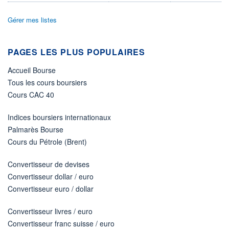
Non éligible Boursobank
Gérer mes listes
ACTIF NET (EUR)
461M / 31.07.26
NOTATION MORNINGSTAR ⁽¹⁾
PAGES LES PLUS POPULAIRES
Accueil Bourse
RISQUE DU FONDS (SRI)
4
/7
Tous les cours boursiers
Cours CAC 40
+ PORTEFEUILLE
+ LISTE
Indices boursiers internationaux
Palmarès Bourse
Cours du Pétrole (Brent)
Convertisseur de devises
Convertisseur dollar / euro
Convertisseur euro / dollar
Convertisseur livres / euro
Convertisseur franc suisse / euro