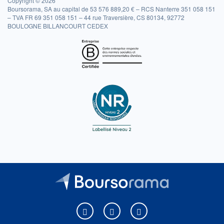
Copyright © 2026
Boursorama, SA au capital de 53 576 889,20 € – RCS Nanterre 351 058 151
– TVA FR 69 351 058 151 – 44 rue Traversière, CS 80134, 92772
BOULOGNE BILLANCOURT CEDEX
Boursorama sur Facebook
Boursorama sur X
Boursorama sur Youtu