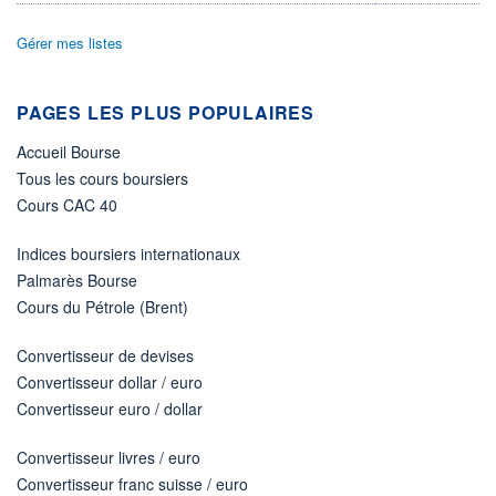
ACTIF NET (EUR)
524M / 31.07.26
Gérer mes listes
NOTATION MORNINGSTAR ⁽¹⁾
PAGES LES PLUS POPULAIRES
RISQUE DU FONDS (SRI)
Accueil Bourse
4
/7
Tous les cours boursiers
Cours CAC 40
+ PORTEFEUILLE
+ LISTE
Indices boursiers internationaux
Palmarès Bourse
Cours du Pétrole (Brent)
Convertisseur de devises
Convertisseur dollar / euro
Convertisseur euro / dollar
Convertisseur livres / euro
Convertisseur franc suisse / euro