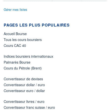
Non éligible Boursobank
Gérer mes listes
ACTIF NET (EUR)
115M / 31.07.26
NOTATION MORNINGSTAR ⁽¹⁾
PAGES LES PLUS POPULAIRES
Accueil Bourse
RISQUE DU FONDS (SRI)
4
/7
Tous les cours boursiers
Cours CAC 40
+ PORTEFEUILLE
+ LISTE
Indices boursiers internationaux
Palmarès Bourse
Cours du Pétrole (Brent)
Convertisseur de devises
Convertisseur dollar / euro
Convertisseur euro / dollar
Convertisseur livres / euro
Convertisseur franc suisse / euro