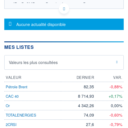
IE00B6SMR972 - Brandes Investment Partners
(Europe) Limited
OPCVM DERNIER COURS CONNU AU 06/08/2026
Consulter le prospectus / DIC
Message d'information
Aucune actualité disponible
30
25
MES LISTES
20
Valeurs les plus consultées
15
03/12
07/04
VALEUR
DERNIER
VAR.
CATÉGORIE MORNINGSTAR
Actions Marchés
82,35
-0,88%
Pétrole Brent
Emergents
8 714,93
+0,17%
CAC 40
FONDS PARTENAIRES
TARIFS PRIVILÉGIÉS
0%
4 342,26
0,00%
Or
ÉLIGIBILITÉ
74,09
-0,60%
TOTALENERGIES
PEA
PEA-PME
BOURSOVIE LUX
BOURSOVIE
CTO BUSINESS
27,6
-0,79%
2CRSI