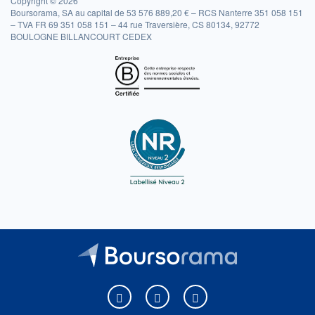
Copyright © 2026
Boursorama, SA au capital de 53 576 889,20 € – RCS Nanterre 351 058 151
– TVA FR 69 351 058 151 – 44 rue Traversière, CS 80134, 92772
BOULOGNE BILLANCOURT CEDEX
Boursorama sur Facebook
Boursorama sur X
Boursorama sur Youtu