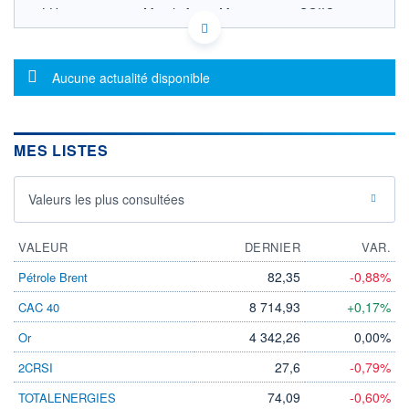
LU0566417423 - March Asset Management SGIIC
OPCVM DERNIER COURS CONNU AU 05/08/2026
Consulter le prospectus / DIC
Message d'information
Aucune actualité disponible
13,0
12,5
MES LISTES
12,0
08/12
02/04
04/08
Valeurs les plus consultées
CATÉGORIE MORNINGSTAR
VALEUR
Allocation EUR Prudente -
DERNIER
VAR.
International
82,35
-0,88%
Pétrole Brent
FONDS PARTENAIRES
TARIFS PRIVILÉGIÉS
0%
8 714,93
+0,17%
CAC 40
4 342,26
0,00%
Or
ÉLIGIBILITÉ
PEA
PEA-PME
BOURSOVIE LUX
BOURSOVIE
27,6
-0,79%
2CRSI
CTO BUSINESS
Non éligible Boursobank
74,09
-0,60%
TOTALENERGIES