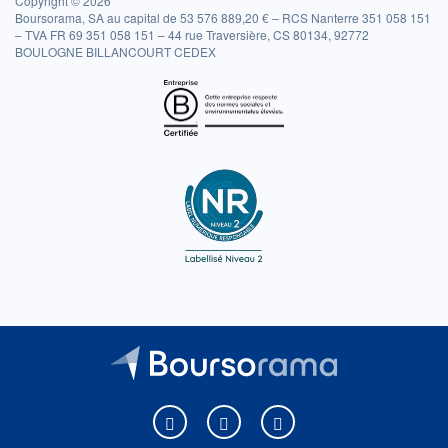
Copyright © 2026
Boursorama, SA au capital de 53 576 889,20 € – RCS Nanterre 351 058 151
– TVA FR 69 351 058 151 – 44 rue Traversière, CS 80134, 92772
BOULOGNE BILLANCOURT CEDEX
Boursorama sur Facebook
Boursorama sur X
Boursorama sur Youtu