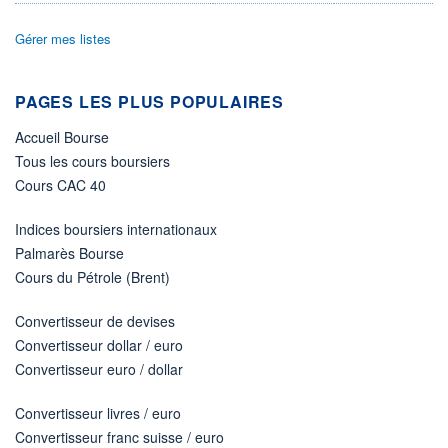
ACTIF NET (EUR)
303M / 31.07.26
Gérer mes listes
NOTATION MORNINGSTAR ⁽¹⁾
PAGES LES PLUS POPULAIRES
RISQUE DU FONDS (SRI)
Accueil Bourse
2
/7
Tous les cours boursiers
Cours CAC 40
+ PORTEFEUILLE
+ LISTE
Indices boursiers internationaux
Palmarès Bourse
Cours du Pétrole (Brent)
Convertisseur de devises
Convertisseur dollar / euro
Convertisseur euro / dollar
Convertisseur livres / euro
Convertisseur franc suisse / euro