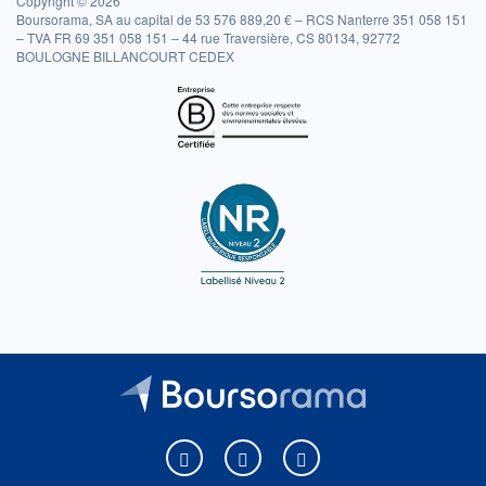
Copyright © 2026
Boursorama, SA au capital de 53 576 889,20 € – RCS Nanterre 351 058 151
– TVA FR 69 351 058 151 – 44 rue Traversière, CS 80134, 92772
BOULOGNE BILLANCOURT CEDEX
Boursorama sur Facebook
Boursorama sur X
Boursorama sur Youtu