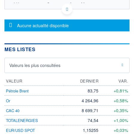
LU0556184884 - Swisscanto Asset Management
International S.A.
OPCVM DERNIER COURS CONNU AU 05/08/2026
Consulter le prospectus / DIC
Message d'information
Aucune actualité disponible
126
124
MES LISTES
122
Valeurs les plus consultées
120
04/12
08/04
VALEUR
DERNIER
VAR.
CATÉGORIE MORNINGSTAR
Obligations Internationales
83,75
+0,81%
Pétrole Brent
Haut Rendement Couvertes
en CHF
4 264,96
+0,58%
Or
FONDS PARTENAIRES
8 699,71
+0,35%
CAC 40
TARIFS PRIVILÉGIÉS
0%
74,54
+1,00%
TOTALENERGIES
ÉLIGIBILITÉ
PEA
PEA-PME
BOURSOVIE LUX
BOURSOVIE
1,15255
+0,03%
EUR/USD SPOT
CTO BUSINESS