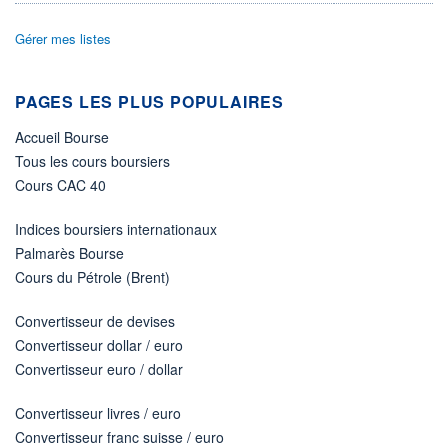
Non éligible Boursobank
Gérer mes listes
ACTIF NET (EUR)
57M / 31.07.26
PAGES LES PLUS POPULAIRES
NOTATION MORNINGSTAR ⁽¹⁾
Accueil Bourse
Tous les cours boursiers
RISQUE DU FONDS (SRI)
2
/7
Cours CAC 40
+ PORTEFEUILLE
+ LISTE
Indices boursiers internationaux
Palmarès Bourse
Cours du Pétrole (Brent)
Convertisseur de devises
Convertisseur dollar / euro
Convertisseur euro / dollar
Convertisseur livres / euro
Convertisseur franc suisse / euro