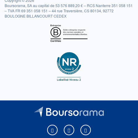
Copyright © 2026
Boursorama, SA au capital de 53 576 889,20 € – RCS Nanterre 351 058 151
– TVA FR 69 351 058 151 – 44 rue Traversière, CS 80134, 92772
BOULOGNE BILLANCOURT CEDEX
Boursorama sur Facebook
Boursorama sur X
Boursorama sur Youtu