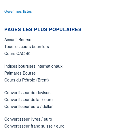
Non éligible Boursobank
Gérer mes listes
ACTIF NET (EUR)
4 058M / 31.07.26
NOTATION MORNINGSTAR ⁽¹⁾
PAGES LES PLUS POPULAIRES
Accueil Bourse
RISQUE DU FONDS (SRI)
2
/7
Tous les cours boursiers
Cours CAC 40
+ PORTEFEUILLE
+ LISTE
Indices boursiers internationaux
Palmarès Bourse
Cours du Pétrole (Brent)
Convertisseur de devises
Convertisseur dollar / euro
Convertisseur euro / dollar
Convertisseur livres / euro
Convertisseur franc suisse / euro