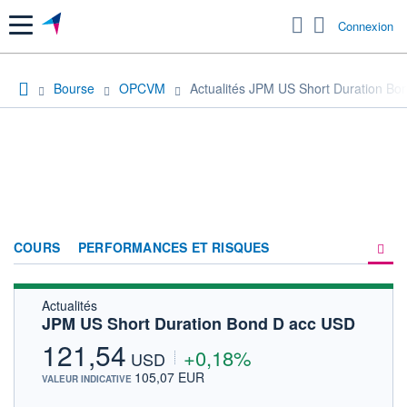
Menu
Connexion
Bourse
OPCVM
Actualités JPM US Short Duration B
COURS
PERFORMANCES ET RISQUES
Actualités
COMPOSITION
JPM US Short Duration Bond D acc USD
ACTUALITÉS
121,54
+0,18%
USD
FORUM
105,07 EUR
VALEUR INDICATIVE
HISTORIQUE