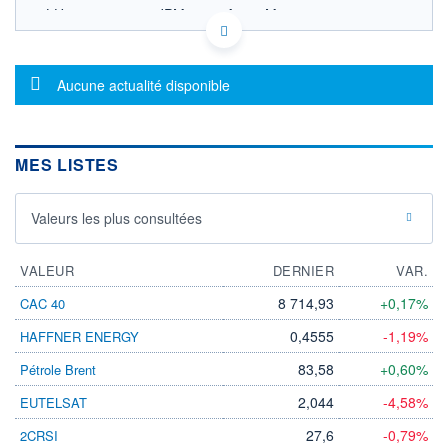
LU0562248079 - JPMorgan Asset Management
(Europe) S.à r.l.
OPCVM DERNIER COURS CONNU AU 06/08/2026
Consulter le prospectus / DIC
Message d'information
Aucune actualité disponible
122
MES LISTES
120
Valeurs les plus consultées
118
04/12
08/04
05/08
VALEUR
DERNIER
VAR.
CATÉGORIE MORNINGSTAR
Obligations USD
8 714,93
+0,17%
CAC 40
Diversifiées Court Terme
0,4555
-1,19%
HAFFNER ENERGY
FONDS PARTENAIRES
TARIFS PRIVILÉGIÉS
0%
83,58
+0,60%
Pétrole Brent
ÉLIGIBILITÉ
2,044
-4,58%
EUTELSAT
PEA
PEA-PME
BOURSOVIE LUX
BOURSOVIE
CTO BUSINESS
27,6
-0,79%
2CRSI