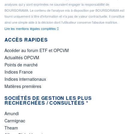
analyses qui y sont exprimées ne sauraient engager la responsabilité de
BOURSORAMA. Le contenu de l'analyse mis à disposition par BOURSORAMA est
fourni uniquement à titre d'information et n'a pas de valeur contractuelle. Il constitue
ainsi une simple aide à la décision dont l'utilisateur conserve l'absolue maîtrise.
Lire les mentions légales complètes
ACCÈS RAPIDES
Accéder au forum ETF et OPCVM
Actualités OPCVM
Points de marché
Indices France
Indices internationaux
Matières premières
SOCIÉTÉS DE GESTION LES PLUS
RECHERCHÉES / CONSULTÉES *
Amundi
Carmignac
Theam