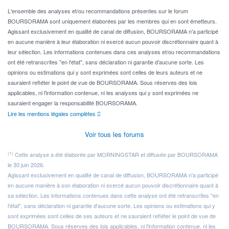
Pour l' ...
L'ensemble des analyses et/ou recommandations présentes sur le forum
BOURSORAMA sont uniquement élaborées par les membres qui en sont émetteurs.
Agissant exclusivement en qualité de canal de diffusion, BOURSORAMA n'a participé
en aucune manière à leur élaboration ni exercé aucun pouvoir discrétionnaire quant à
leur sélection. Les informations contenues dans ces analyses et/ou recommandations
ont été retranscrites "en l'état", sans déclaration ni garantie d'aucune sorte. Les
opinions ou estimations qui y sont exprimées sont celles de leurs auteurs et ne
sauraient refléter le point de vue de BOURSORAMA. Sous réserves des lois
applicables, ni l'information contenue, ni les analyses qui y sont exprimées ne
sauraient engager la responsabilité BOURSORAMA.
Lire les mentions légales complètes
Voir tous les forums
(1)
Cette analyse a été élaborée par MORNINGSTAR et diffusée par BOURSORAMA
le 30 juin 2026.
Agissant exclusivement en qualité de canal de diffusion, BOURSORAMA n'a participé
en aucune manière à son élaboration ni exercé aucun pouvoir discrétionnaire quant à
sa sélection. Les informations contenues dans cette analyse ont été retranscrites "en
l'état", sans déclaration ni garantie d'aucune sorte. Les opinions ou estimations qui y
sont exprimées sont celles de ses auteurs et ne sauraient refléter le point de vue de
BOURSORAMA. Sous réserves des lois applicables, ni l'information contenue, ni les