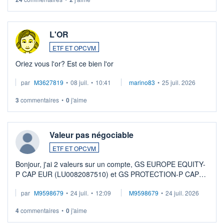
L'OR
ETF ET OPCVM
Oriez vous l'or? Est ce bien l'or
par
M3627819
•
08 juil.
•
10:41
marino83
•
25 juil. 2026
3
commentaires
•
0
j'aime
Valeur pas négociable
ETF ET OPCVM
Bonjour, j'ai 2 valeurs sur un compte, GS EUROPE EQUITY-
P CAP EUR (LU0082087510) et GS PROTECTION-P CAP
EUR (LU0546913194), que je souhaite vendre. Lorsque je
par
M9598679
•
24 juil.
•
12:09
M9598679
•
24 juil. 2026
veux procéder à la vente, on me signale ...
4
commentaires
•
0
j'aime