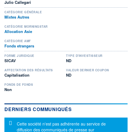
Julio Callegari
CATÉGORIE GÉNÉRALE
Mixtes Autres
CATÉGORIE MORNINGSTAR
Allocation Asie
CATÉGORIE AMF
Fonds etrangers
FORME JURIDIQUE
TYPE D'INVESTISSEUR
SICAV
ND
AFFECTATION DES RÉSULTATS
VALEUR DERNIER COUPON
Capitalisation
ND
FONDS DE FONDS
Non
DERNIERS COMMUNIQUÉS
Message d'information
Cette société n'est pas adhérente au service de
diffusion des communiqués de presse sur