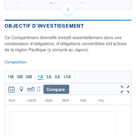
LU0129499017 - JPMorgan Asset Management
(Europe) S.à r.l.
OPCVM DERNIER COURS CONNU AU 06/08/2026
Consulter le prospectus / DIC
OBJECTIF D'INVESTISSEMENT
28
Ce Compartiment diversifié investit essentiellement dans une
combinaison d'obligations, d'obligations convertibles etd'actions
26
de la région Pacifique (y compris au Japon).
24
Composition
22
03/12
09/04
1M
3M
6M
1A
3A
5A
10A
CATÉGORIE MORNINGSTAR
Allocation Asie
Compare
r
FONDS PARTENAIRES
OUV.
+HAUT
+BAS
DER.
VAR.
VOL.
TARIFS PRIVILÉGIÉS
0%
ÉLIGIBILITÉ
PEA
PEA-PME
BOURSOVIE LUX
BOURSOVIE
CTO BUSINESS
Non éligible Boursobank