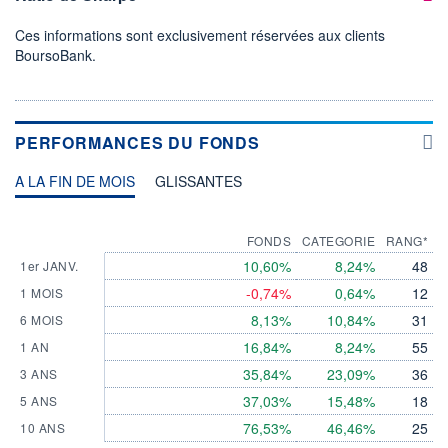
Ces informations sont exclusivement réservées aux clients
BoursoBank.
PERFORMANCES DU FONDS
A LA FIN DE MOIS
GLISSANTES
FONDS
CATEGORIE
RANG*
10,60%
8,24%
48
1er JANV.
-0,74%
0,64%
12
1 MOIS
8,13%
10,84%
31
6 MOIS
16,84%
8,24%
55
1 AN
35,84%
23,09%
36
3 ANS
37,03%
15,48%
18
5 ANS
76,53%
46,46%
25
10 ANS