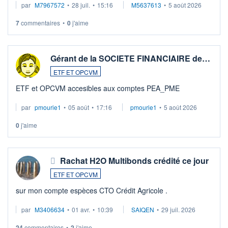
par
M7967572
•
28 juil.
•
15:16
M5637613
•
5 août 2026
7
commentaires
•
0
j'aime
Gérant de la SOCIETE FINANCIAIRE de…
ETF ET OPCVM
ETF et OPCVM accesibles aux comptes PEA_PME
par
pmourie1
•
05 août
•
17:16
pmourie1
•
5 août 2026
0
j'aime
Rachat H2O Multibonds crédité ce jour
ETF ET OPCVM
sur mon compte espèces CTO Crédit Agricole .
par
M3406634
•
01 avr.
•
10:39
SAIQEN
•
29 juil. 2026
24
commentaires
•
2
j'aime