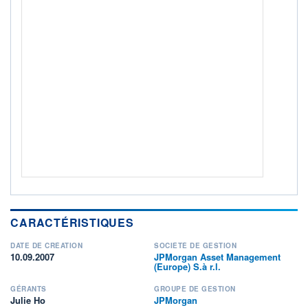
ACTIF NET (EUR)
1 361M / 31.07.26
NOTATION MORNINGSTAR ⁽¹⁾
RISQUE DU FONDS (SRI)
3
/7
+ PORTEFEUILLE
+ LISTE
CARACTÉRISTIQUES
DATE DE CRÉATION
SOCIÉTÉ DE GESTION
10.09.2007
JPMorgan Asset Management
(Europe) S.à r.l.
GÉRANTS
GROUPE DE GESTION
Julie Ho
JPMorgan