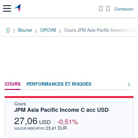
Menu
Connexion
Bourse
OPCVM
Cours JPM Asia Pacific Income C ac
COURS
PERFORMANCES ET RISQUES
Cours
COMPOSITION
JPM Asia Pacific Income C acc USD
ACTUALITÉS
27,06
-0,51%
USD
FORUM
23,41 EUR
VALEUR INDICATIVE
HISTORIQUE