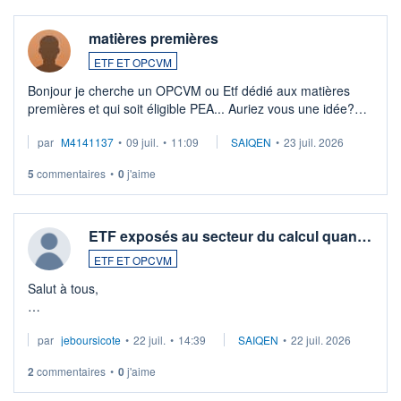
matières premières
ETF ET OPCVM
Bonjour je cherche un OPCVM ou Etf dédié aux matières
premières et qui soit éligible PEA... Auriez vous une idée?
Merci de vos conseils
par
M4141137
•
09 juil.
•
11:09
SAIQEN
•
23 juil. 2026
5
commentaires
•
0
j'aime
ETF exposés au secteur du calcul quan…
ETF ET OPCVM
Salut à tous,
Je cherche à investir sur le secteur du calcul quantique, mais
par
jeboursicote
•
22 juil.
•
14:39
SAIQEN
•
22 juil. 2026
via un ETF plutôt que des actions individuelles.
2
commentaires
•
0
j'aime
Idéalement, je voudrais qu'il soit éligible au PEA.