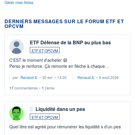
Gérer mes listes
DERNIERS MESSAGES SUR LE FORUM ETF ET
OPCVM
ETF Défense de la BNP au plus bas
ETF ET OPCVM
C'EST le moment d'acheter 😄​
Perso je renforce. Çà remonte en flèche à chaque
suspission d'accord dans.la guerre du moyen-orient.
par
Renaud.S.
•
30 avr.
•
13:20
Renaud.S.
•
6 août 2026
Investissement long terme tip top pour sa retraite.
LU3 ...
17
commentaires
•
1
j'aime
Liquidité dans un pea
ETF ET OPCVM
Quel titre est agréé pour rémunérer les liquidité s d'un pea