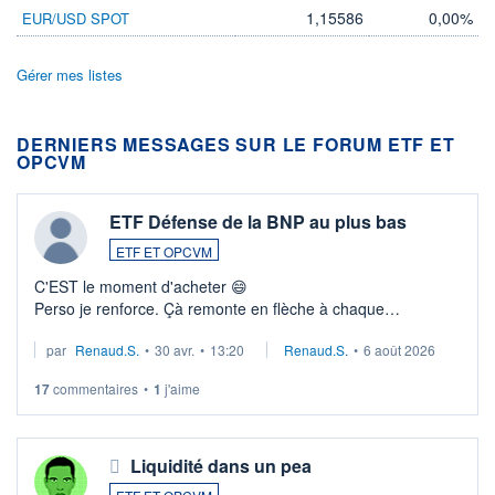
1,15586
0,00%
EUR/USD SPOT
Gérer mes listes
DERNIERS MESSAGES SUR LE FORUM ETF ET
OPCVM
ETF Défense de la BNP au plus bas
ETF ET OPCVM
C'EST le moment d'acheter 😄​
Perso je renforce. Çà remonte en flèche à chaque
suspission d'accord dans.la guerre du moyen-orient.
par
Renaud.S.
•
30 avr.
•
13:20
Renaud.S.
•
6 août 2026
Investissement long terme tip top pour sa retraite.
LU3 ...
17
commentaires
•
1
j'aime
Liquidité dans un pea