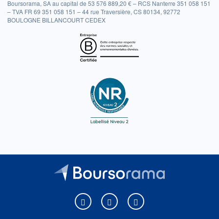
Boursorama, SA au capital de 53 576 889,20 € – RCS Nanterre 351 058 151
– TVA FR 69 351 058 151 – 44 rue Traversière, CS 80134, 92772
BOULOGNE BILLANCOURT CEDEX
Boursorama sur Facebook
Boursorama sur X
Boursorama sur Youtu