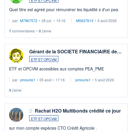
ETF ET OPCVM
Quel titre est agréé pour rémunérer les liquidité s d'un pea
par
M7967572
•
28 juil.
•
15:16
M5637613
•
5 août 2026
7
commentaires
•
0
j'aime
Gérant de la SOCIETE FINANCIAIRE de…
ETF ET OPCVM
ETF et OPCVM accesibles aux comptes PEA_PME
par
pmourie1
•
05 août
•
17:16
pmourie1
•
5 août 2026
0
j'aime
Rachat H2O Multibonds crédité ce jour
ETF ET OPCVM
sur mon compte espèces CTO Crédit Agricole .