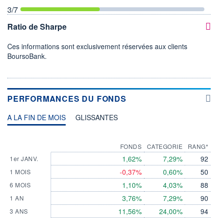
3
/7
Ratio de Sharpe
Ces informations sont exclusivement réservées aux clients
BoursoBank.
PERFORMANCES DU FONDS
A LA FIN DE MOIS
GLISSANTES
FONDS
CATEGORIE
RANG*
1,62%
7,29%
92
1er JANV.
-0,37%
0,60%
50
1 MOIS
1,10%
4,03%
88
6 MOIS
3,76%
7,29%
90
1 AN
11,56%
24,00%
94
3 ANS