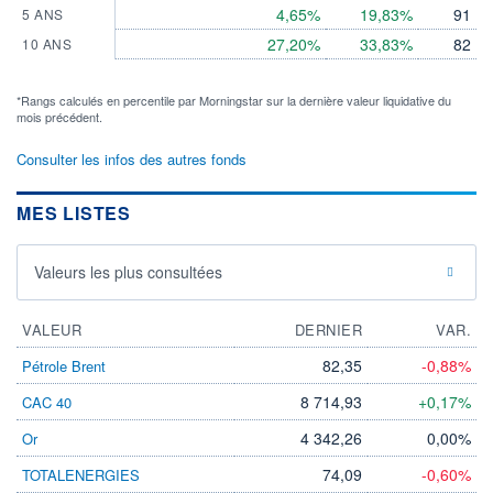
4,65%
19,83%
91
5 ANS
27,20%
33,83%
82
10 ANS
*Rangs calculés en percentile par Morningstar sur la dernière valeur liquidative du
mois précédent.
Consulter les infos des autres fonds
MES LISTES
Valeurs les plus consultées
VALEUR
DERNIER
VAR.
82,35
-0,88%
Pétrole Brent
8 714,93
+0,17%
CAC 40
4 342,26
0,00%
Or
74,09
-0,60%
TOTALENERGIES