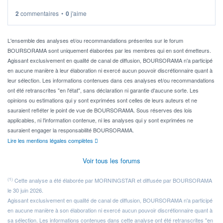
2
commentaires
•
0
j'aime
Idéalement, je voudrais qu'il soit éligible au PEA.
Pour l' ...
L'ensemble des analyses et/ou recommandations présentes sur le forum
BOURSORAMA sont uniquement élaborées par les membres qui en sont émetteurs.
Agissant exclusivement en qualité de canal de diffusion, BOURSORAMA n'a participé
en aucune manière à leur élaboration ni exercé aucun pouvoir discrétionnaire quant à
leur sélection. Les informations contenues dans ces analyses et/ou recommandations
ont été retranscrites "en l'état", sans déclaration ni garantie d'aucune sorte. Les
opinions ou estimations qui y sont exprimées sont celles de leurs auteurs et ne
sauraient refléter le point de vue de BOURSORAMA. Sous réserves des lois
applicables, ni l'information contenue, ni les analyses qui y sont exprimées ne
sauraient engager la responsabilité BOURSORAMA.
Lire les mentions légales complètes
Voir tous les forums
(1)
Cette analyse a été élaborée par MORNINGSTAR et diffusée par BOURSORAMA
le 30 juin 2026.
Agissant exclusivement en qualité de canal de diffusion, BOURSORAMA n'a participé
en aucune manière à son élaboration ni exercé aucun pouvoir discrétionnaire quant à
sa sélection. Les informations contenues dans cette analyse ont été retranscrites "en