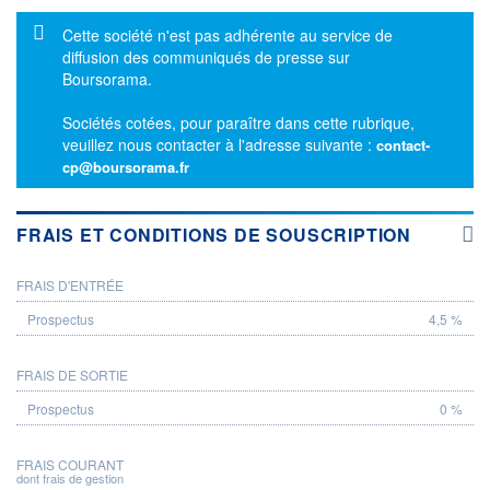
Message d'information
Cette société n'est pas adhérente au service de
diffusion des communiqués de presse sur
Boursorama.
Sociétés cotées, pour paraître dans cette rubrique,
veuillez nous contacter à l'adresse suivante :
contact-
cp@boursorama.fr
FRAIS ET CONDITIONS DE SOUSCRIPTION
FRAIS D'ENTRÉE
PROSPECTUS
4,5 %
FRAIS DE SORTIE
0 %
FRAIS COURANT
dont frais de gestion