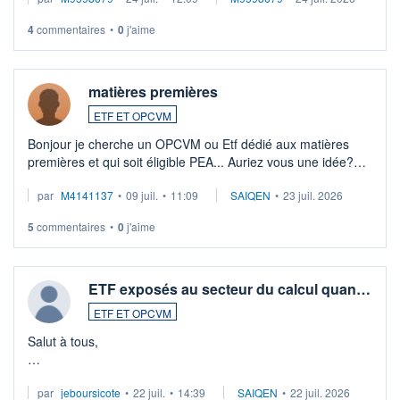
veux procéder à la vente, on me signale ...
4
commentaires
•
0
j'aime
matières premières
ETF ET OPCVM
Bonjour je cherche un OPCVM ou Etf dédié aux matières
premières et qui soit éligible PEA... Auriez vous une idée?
Merci de vos conseils
par
M4141137
•
09 juil.
•
11:09
SAIQEN
•
23 juil. 2026
5
commentaires
•
0
j'aime
ETF exposés au secteur du calcul quan…
ETF ET OPCVM
Salut à tous,
Je cherche à investir sur le secteur du calcul quantique, mais
par
jeboursicote
•
22 juil.
•
14:39
SAIQEN
•
22 juil. 2026
via un ETF plutôt que des actions individuelles.