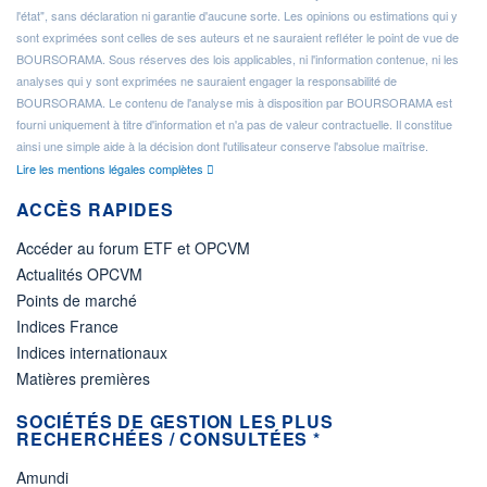
l'état", sans déclaration ni garantie d'aucune sorte. Les opinions ou estimations qui y
sont exprimées sont celles de ses auteurs et ne sauraient refléter le point de vue de
BOURSORAMA. Sous réserves des lois applicables, ni l'information contenue, ni les
analyses qui y sont exprimées ne sauraient engager la responsabilité de
BOURSORAMA. Le contenu de l'analyse mis à disposition par BOURSORAMA est
fourni uniquement à titre d'information et n'a pas de valeur contractuelle. Il constitue
ainsi une simple aide à la décision dont l'utilisateur conserve l'absolue maîtrise.
Lire les mentions légales complètes
ACCÈS RAPIDES
Accéder au forum ETF et OPCVM
Actualités OPCVM
Points de marché
Indices France
Indices internationaux
Matières premières
SOCIÉTÉS DE GESTION LES PLUS
RECHERCHÉES / CONSULTÉES *
Amundi