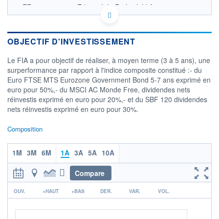
FR0007074109 - Edmond de Rothschild Asset
Management (France)
OPCVM DERNIER COURS CONNU AU 05/08/2026
Consulter le prospectus / DIC
OBJECTIF D'INVESTISSEMENT
135
Le FIA a pour objectif de réaliser, à moyen terme (3 à 5 ans), une
surperformance par rapport à l'indice composite constitué :- du
130
Euro FTSE MTS Eurozone Government Bond 5-7 ans exprimé en
125
euro pour 50%,- du MSCI AC Monde Free, dividendes nets
120
réinvestis exprimé en euro pour 20%,- et du SBF 120 dividendes
115
nets réinvestis exprimé en euro pour 30%.
11/12
08/04
04/08
Composition
CATÉGORIE MORNINGSTAR
Allocation EUR Modérée
1M
3M
6M
1A
3A
5A
10A
FONDS PARTENAIRES
TARIFS PRIVILÉGIÉS
0%
Compare
ÉLIGIBILITÉ
r
OUV.
+HAUT
+BAS
DER.
VAR.
VOL.
PEA
PEA-PME
BOURSOVIE LUX
BOURSOVIE
CTO BUSINESS
Non éligible Boursobank