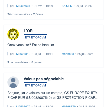
par
M3406634
•
01 avr.
•
10:39
SAIQEN
•
29 juil. 2026
24
commentaires
•
2
j'aime
L'OR
ETF ET OPCVM
Oriez vous l'or? Est ce bien l'or
par
M3627819
•
08 juil.
•
10:41
marino83
•
25 juil. 2026
3
commentaires
•
0
j'aime
Valeur pas négociable
ETF ET OPCVM
Bonjour, j'ai 2 valeurs sur un compte, GS EUROPE EQUITY-
P CAP EUR (LU0082087510) et GS PROTECTION-P CAP
EUR (LU0546913194), que je souhaite vendre. Lorsque je
par
M9598679
•
24 juil.
•
12:09
M9598679
•
24 juil. 2026