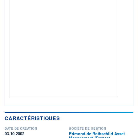
ACTIF NET (EUR)
2M / 31.07.26
NOTATION MORNINGSTAR ⁽¹⁾
RISQUE DU FONDS (SRI)
3
/7
+ PORTEFEUILLE
+ LISTE
CARACTÉRISTIQUES
DATE DE CRÉATION
SOCIÉTÉ DE GESTION
03.10.2002
Edmond de Rothschild Asset
Management (France)