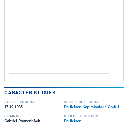
NOTATION MORNINGSTAR ⁽¹⁾
RISQUE DU FONDS (SRI)
2
/7
+ PORTEFEUILLE
+ LISTE
CARACTÉRISTIQUES
DATE DE CRÉATION
SOCIÉTÉ DE GESTION
17.12.1985
Raiffeisen Kapitalanlage GmbH
GÉRANTS
GROUPE DE GESTION
Gabriel Panzenböck
Raiffeisen