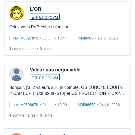
L'OR
ETF ET OPCVM
Oriez vous l'or? Est ce bien l'or
par
M3627819
•
08 juil.
•
10:41
marino83
•
25 juil. 2026
3
commentaires
•
0
j'aime
Valeur pas négociable
ETF ET OPCVM
Bonjour, j'ai 2 valeurs sur un compte, GS EUROPE EQUITY-
P CAP EUR (LU0082087510) et GS PROTECTION-P CAP
EUR (LU0546913194), que je souhaite vendre. Lorsque je
par
M9598679
•
24 juil.
•
12:09
M9598679
•
24 juil. 2026
veux procéder à la vente, on me signale ...
4
commentaires
•
0
j'aime