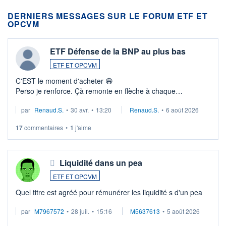
DERNIERS MESSAGES SUR LE FORUM ETF ET
OPCVM
ETF Défense de la BNP au plus bas
ETF ET OPCVM
C'EST le moment d'acheter 😄​
Perso je renforce. Çà remonte en flèche à chaque
suspission d'accord dans.la guerre du moyen-orient.
par
Renaud.S.
•
30 avr.
•
13:20
Renaud.S.
•
6 août 2026
Investissement long terme tip top pour sa retraite.
LU3 ...
17
commentaires
•
1
j'aime
Liquidité dans un pea
ETF ET OPCVM
Quel titre est agréé pour rémunérer les liquidité s d'un pea
par
M7967572
•
28 juil.
•
15:16
M5637613
•
5 août 2026