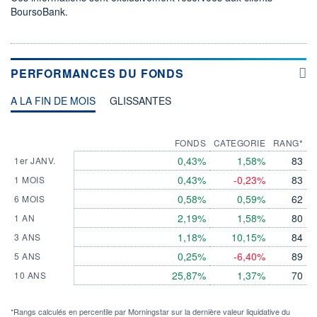
BoursoBank.
PERFORMANCES DU FONDS
A LA FIN DE MOIS
GLISSANTES
FONDS
CATEGORIE
RANG*
0,43%
1,58%
83
1er JANV.
0,43%
-0,23%
83
1 MOIS
0,58%
0,59%
62
6 MOIS
2,19%
1,58%
80
1 AN
1,18%
10,15%
84
3 ANS
0,25%
-6,40%
89
5 ANS
25,87%
1,37%
70
10 ANS
*Rangs calculés en percentile par Morningstar sur la dernière valeur liquidative du