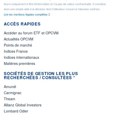
fourni uniquement à titre d'information et n'a pas de valeur contractuelle. Il constitue
ainsi une simple aide à la décision dont l'utilisateur conserve l'absolue maîtrise.
Lire les mentions légales complètes
ACCÈS RAPIDES
Accéder au forum ETF et OPCVM
Actualités OPCVM
Points de marché
Indices France
Indices internationaux
Matières premières
SOCIÉTÉS DE GESTION LES PLUS
RECHERCHÉES / CONSULTÉES *
Amundi
Carmignac
Theam
Allianz Global Investors
Lombard Odier