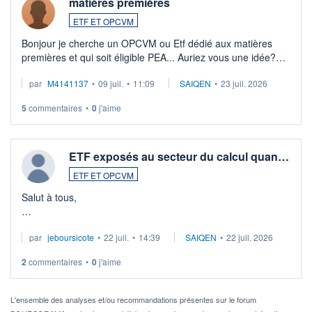
matières premières
ETF ET OPCVM
Bonjour je cherche un OPCVM ou Etf dédié aux matières
premières et qui soit éligible PEA... Auriez vous une idée?
Merci de vos conseils
par
M4141137
•
09 juil.
•
11:09
SAIQEN
•
23 juil. 2026
5
commentaires
•
0
j'aime
ETF exposés au secteur du calcul quan…
ETF ET OPCVM
Salut à tous,
Je cherche à investir sur le secteur du calcul quantique, mais
par
jeboursicote
•
22 juil.
•
14:39
SAIQEN
•
22 juil. 2026
via un ETF plutôt que des actions individuelles.
2
commentaires
•
0
j'aime
Idéalement, je voudrais qu'il soit éligible au PEA.
Pour l' ...
L'ensemble des analyses et/ou recommandations présentes sur le forum