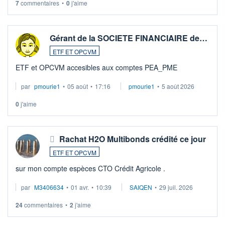
7
commentaires
•
0
j'aime
Gérant de la SOCIETE FINANCIAIRE de…
ETF ET OPCVM
ETF et OPCVM accesibles aux comptes PEA_PME
par
pmourie1
•
05 août
•
17:16
pmourie1
•
5 août 2026
0
j'aime
Rachat H2O Multibonds crédité ce jour
ETF ET OPCVM
sur mon compte espèces CTO Crédit Agricole .
par
M3406634
•
01 avr.
•
10:39
SAIQEN
•
29 juil. 2026
24
commentaires
•
2
j'aime