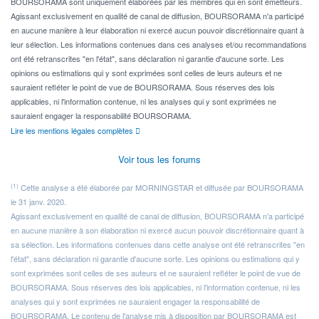
BOURSORAMA sont uniquement élaborées par les membres qui en sont émetteurs.
Agissant exclusivement en qualité de canal de diffusion, BOURSORAMA n'a participé
en aucune manière à leur élaboration ni exercé aucun pouvoir discrétionnaire quant à
leur sélection. Les informations contenues dans ces analyses et/ou recommandations
ont été retranscrites "en l'état", sans déclaration ni garantie d'aucune sorte. Les
opinions ou estimations qui y sont exprimées sont celles de leurs auteurs et ne
sauraient refléter le point de vue de BOURSORAMA. Sous réserves des lois
applicables, ni l'information contenue, ni les analyses qui y sont exprimées ne
sauraient engager la responsabilité BOURSORAMA.
Lire les mentions légales complètes
Voir tous les forums
(1)
Cette analyse a été élaborée par MORNINGSTAR et diffusée par BOURSORAMA
le 31 janv. 2020.
Agissant exclusivement en qualité de canal de diffusion, BOURSORAMA n'a participé
en aucune manière à son élaboration ni exercé aucun pouvoir discrétionnaire quant à
sa sélection. Les informations contenues dans cette analyse ont été retranscrites "en
l'état", sans déclaration ni garantie d'aucune sorte. Les opinions ou estimations qui y
sont exprimées sont celles de ses auteurs et ne sauraient refléter le point de vue de
BOURSORAMA. Sous réserves des lois applicables, ni l'information contenue, ni les
analyses qui y sont exprimées ne sauraient engager la responsabilité de
BOURSORAMA. Le contenu de l'analyse mis à disposition par BOURSORAMA est