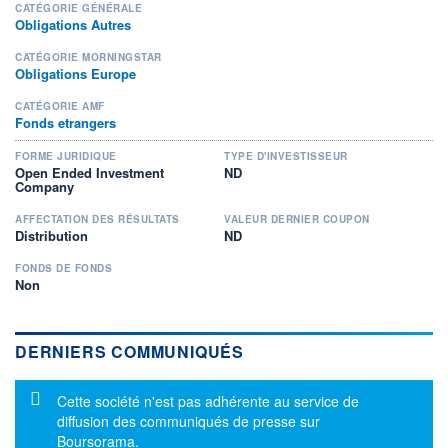
CATÉGORIE GÉNÉRALE
Obligations Autres
CATÉGORIE MORNINGSTAR
Obligations Europe
CATÉGORIE AMF
Fonds etrangers
FORME JURIDIQUE
TYPE D'INVESTISSEUR
Open Ended Investment
ND
Company
AFFECTATION DES RÉSULTATS
VALEUR DERNIER COUPON
Distribution
ND
FONDS DE FONDS
Non
DERNIERS COMMUNIQUÉS
Message d'information
Cette société n'est pas adhérente au service de
diffusion des communiqués de presse sur
Boursorama.