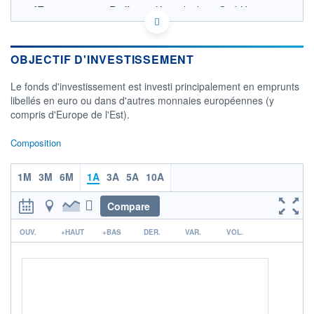
AT0000859509 - Raiffeisen Kapitalanlage GmbH
OPCVM DERNIER COURS CONNU AU 07/08/2026
6,9
OBJECTIF D'INVESTISSEMENT
6,8
Le fonds d'investissement est investi principalement en emprunts
libellés en euro ou dans d'autres monnaies européennes (y
6,7
compris d'Europe de l'Est).
6,6
03/12
08/04
06/08
Composition
CATÉGORIE MORNINGSTAR
Obligations Europe
1M
3M
6M
1A
3A
5A
10A
FONDS PARTENAIRES
Compare
TARIFS PRIVILÉGIÉS
0%
r
OUV.
+HAUT
+BAS
DER.
VAR.
VOL.
ÉLIGIBILITÉ
PEA
PEA-PME
BOURSOVIE LUX
BOURSOVIE
CTO BUSINESS
Non éligible Boursobank
ACTIF NET (EUR)
490M / 31.01.20