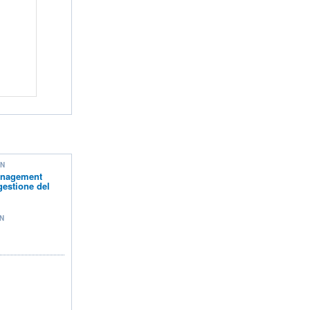
ON
anagement
gestione del
N