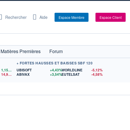
Rechercher
Aide
Espace Membre
Espace Client
Matières Premières
Forum
+ FORTES HAUSSES ET BAISSES SBF 120
1,1559
$US
UBISOFT
+4,43%
WORLDLINE
-5,12%
14,90
$US
ABIVAX
+3,54%
EUTELSAT
-4,58%