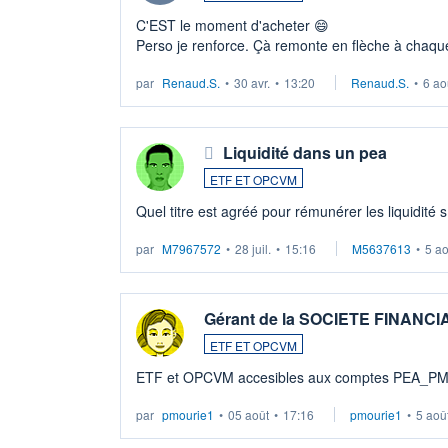
C'EST le moment d'acheter 😄​
Perso je renforce. Çà remonte en flèche à chaque
LU3 ...
par
Renaud.S.
•
30 avr.
•
13:20
Renaud.S.
•
6 ao
Liquidité dans un pea
ETF ET OPCVM
Quel titre est agréé pour rémunérer les liquidité 
par
M7967572
•
28 juil.
•
15:16
M5637613
•
5 a
Gérant de la SOCIETE FINANC
ETF ET OPCVM
ETF et OPCVM accesibles aux comptes PEA_P
par
pmourie1
•
05 août
•
17:16
pmourie1
•
5 aoû