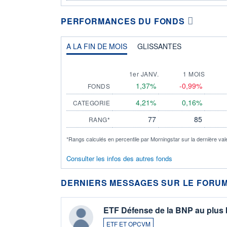
PERFORMANCES DU FONDS
A LA FIN DE MOIS
GLISSANTES
1er JANV.
1 MOIS
1,37%
-0,99%
FONDS
4,21%
0,16%
CATEGORIE
77
85
RANG*
*Rangs calculés en percentile par Morningstar sur la dernière val
Consulter les infos des autres fonds
DERNIERS MESSAGES SUR LE FORUM
ETF Défense de la BNP au plus
ETF ET OPCVM