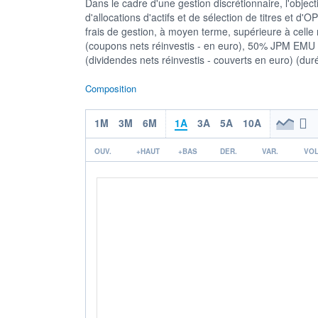
Dans le cadre d'une gestion discrétionnaire, l'object
d'allocations d'actifs et de sélection de titres et 
frais de gestion, à moyen terme, supérieure à celle
(coupons nets réinvestis - en euro), 50% JPM EMU A
(dividendes nets réinvestis - couverts en euro) (
Composition
1M
3M
6M
1A
3A
5A
10A
OUV.
+HAUT
+BAS
DER.
VAR.
VOL