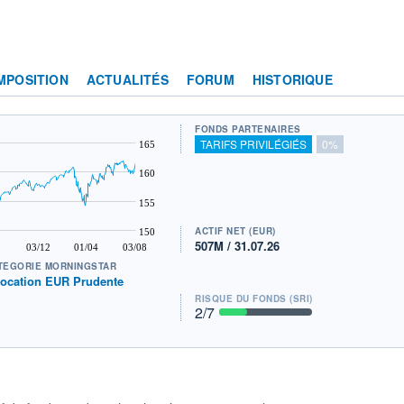
MPOSITION
ACTUALITÉS
FORUM
HISTORIQUE
FONDS PARTENAIRES
TARIFS PRIVILÉGIÉS
0%
165
160
155
ACTIF NET (EUR)
150
507M / 31.07.26
03/12
01/04
03/08
TÉGORIE MORNINGSTAR
location EUR Prudente
RISQUE DU FONDS (SRI)
2
/7