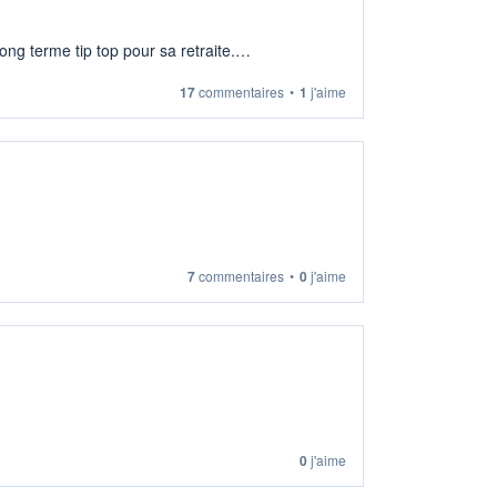
ng terme tip top pour sa retraite.
17
commentaires
•
1
j'aime
7
commentaires
•
0
j'aime
0
j'aime