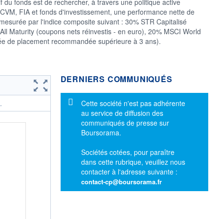
if du fonds est de rechercher, à travers une politique active
d'OPCVM, FIA et fonds d'investissement, une performance nette de
 mesurée par l'indice composite suivant : 30% STR Capitalisé
ll Maturity (coupons nets réinvestis - en euro), 20% MSCI World
durée de placement recommandée supérieure à 3 ans).
DERNIERS COMMUNIQUÉS
Message d'information
Cette société n'est pas adhérente
.
au service de diffusion des
communiqués de presse sur
Boursorama.
Sociétés cotées, pour paraître
dans cette rubrique, veuillez nous
contacter à l'adresse suivante :
contact-cp@boursorama.fr