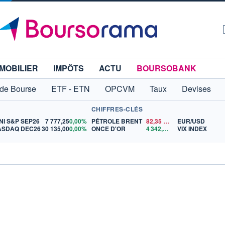
MOBILIER
IMPÔTS
ACTU
BOURSOBANK
 de Bourse
ETF - ETN
OPCVM
Taux
Devises
CHIFFRES-CLÉS
NI S&P SEP26
7 777,25
0,00%
PÉTROLE BRENT
82,35
$US
EUR/USD
ASDAQ DEC26
30 135,00
0,00%
ONCE D'OR
4 342,26
$US
VIX INDEX