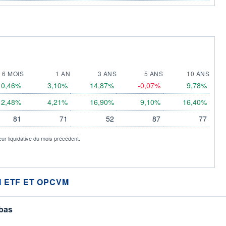
6 MOIS
1 AN
3 ANS
5 ANS
10 ANS
0,46%
3,10%
14,87%
-0,07%
9,78%
2,48%
4,21%
16,90%
9,10%
16,40%
81
71
52
87
77
eur liquidative du mois précédent.
 ETF ET OPCVM
 bas