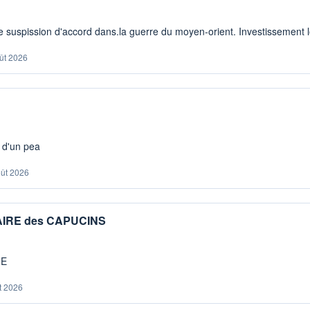
 suspission d'accord dans.la guerre du moyen-orient. Investissement lo
ût 2026
s d'un pea
oût 2026
IAIRE des CAPUCINS
ME
t 2026