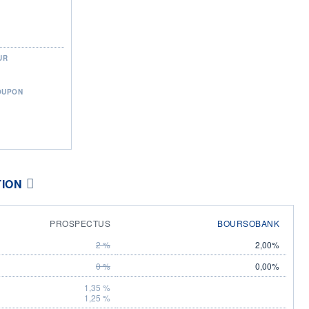
UR
OUPON
TION
PROSPECTUS
BOURSOBANK
2 %
2,00%
0 %
0,00%
1,35 %
1,25 %