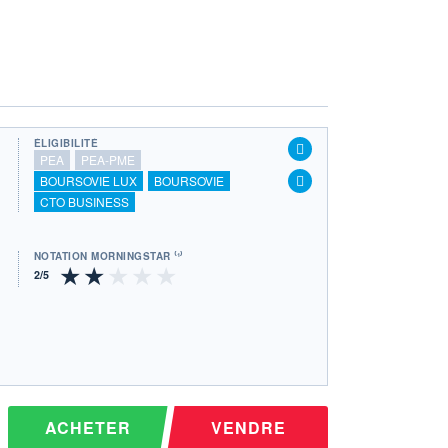
ÉLIGIBILITÉ
PEA
PEA-PME
BOURSOVIE LUX
BOURSOVIE
CTO BUSINESS
NOTATION MORNINGSTAR ⁽¹⁾
ACHETER
VENDRE