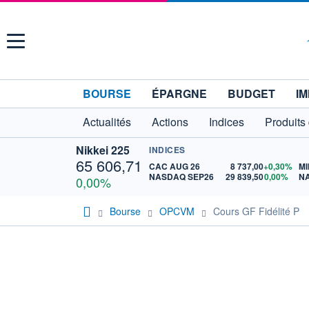
Menu
BOURSE
ÉPARGNE
BUDGET
IM
Actualités
Actions
Indices
Produits
Nikkei 225
INDICES
65 606,71
CAC AUG 26
8 737,00
+0,30%
MI
NASDAQ SEP26
29 839,50
0,00%
N
0,00%
Bourse
OPCVM
Cours GF Fidélité P