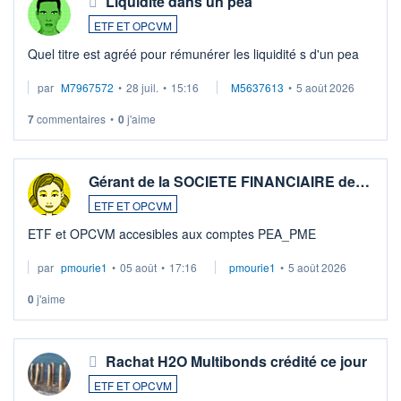
Liquidité dans un pea
ETF ET OPCVM
Quel titre est agréé pour rémunérer les liquidité s d'un pea
par
M7967572
•
28 juil.
•
15:16
M5637613
•
5 août 2026
7
commentaires
•
0
j'aime
Gérant de la SOCIETE FINANCIAIRE de…
ETF ET OPCVM
ETF et OPCVM accesibles aux comptes PEA_PME
par
pmourie1
•
05 août
•
17:16
pmourie1
•
5 août 2026
0
j'aime
Rachat H2O Multibonds crédité ce jour
ETF ET OPCVM