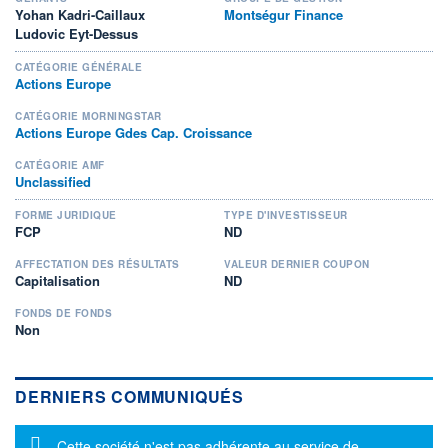
Yohan Kadri-Caillaux
Montségur Finance
Ludovic Eyt-Dessus
CATÉGORIE GÉNÉRALE
Actions Europe
CATÉGORIE MORNINGSTAR
Actions Europe Gdes Cap. Croissance
CATÉGORIE AMF
Unclassified
FORME JURIDIQUE
TYPE D'INVESTISSEUR
FCP
ND
AFFECTATION DES RÉSULTATS
VALEUR DERNIER COUPON
Capitalisation
ND
FONDS DE FONDS
Non
DERNIERS COMMUNIQUÉS
Message d'information
Cette société n'est pas adhérente au service de