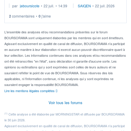
Je cherche à investir sur le secteur du calcul quantique, mais
par
jeboursicote
•
22 juil.
•
14:39
SAIQEN
•
22 juil. 2026
via un ETF plutôt que des actions individuelles.
2
commentaires
•
0
j'aime
Idéalement, je voudrais qu'il soit éligible au PEA.
Pour l' ...
L'ensemble des analyses et/ou recommandations présentes sur le forum
BOURSORAMA sont uniquement élaborées par les membres qui en sont émetteurs.
Agissant exclusivement en qualité de canal de diffusion, BOURSORAMA n'a participé
en aucune manière à leur élaboration ni exercé aucun pouvoir discrétionnaire quant à
leur sélection. Les informations contenues dans ces analyses et/ou recommandations
ont été retranscrites "en l'état", sans déclaration ni garantie d'aucune sorte. Les
opinions ou estimations qui y sont exprimées sont celles de leurs auteurs et ne
sauraient refléter le point de vue de BOURSORAMA. Sous réserves des lois
applicables, ni l'information contenue, ni les analyses qui y sont exprimées ne
sauraient engager la responsabilité BOURSORAMA.
Lire les mentions légales complètes
Voir tous les forums
(1)
Cette analyse a été élaborée par MORNINGSTAR et diffusée par BOURSORAMA
le 30 juin 2026.
Agissant exclusivement en qualité de canal de diffusion, BOURSORAMA n'a participé