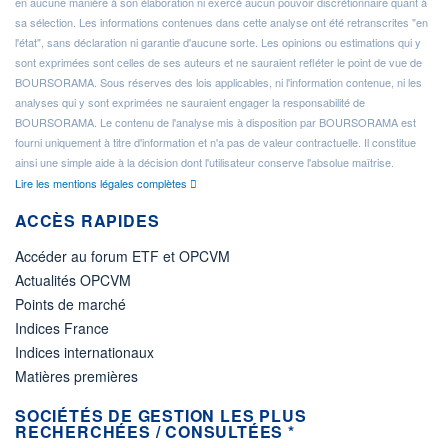
en aucune manière à son élaboration ni exercé aucun pouvoir discrétionnaire quant à
sa sélection. Les informations contenues dans cette analyse ont été retranscrites "en
l'état", sans déclaration ni garantie d'aucune sorte. Les opinions ou estimations qui y
sont exprimées sont celles de ses auteurs et ne sauraient refléter le point de vue de
BOURSORAMA. Sous réserves des lois applicables, ni l'information contenue, ni les
analyses qui y sont exprimées ne sauraient engager la responsabilité de
BOURSORAMA. Le contenu de l'analyse mis à disposition par BOURSORAMA est
fourni uniquement à titre d'information et n'a pas de valeur contractuelle. Il constitue
ainsi une simple aide à la décision dont l'utilisateur conserve l'absolue maîtrise.
Lire les mentions légales complètes
ACCÈS RAPIDES
Accéder au forum ETF et OPCVM
Actualités OPCVM
Points de marché
Indices France
Indices internationaux
Matières premières
SOCIÉTÉS DE GESTION LES PLUS
RECHERCHÉES / CONSULTÉES *