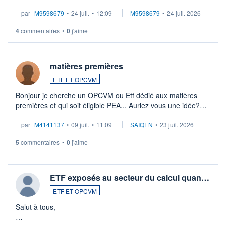
EUR (LU0546913194), que je souhaite vendre. Lorsque je
par
M9598679
•
24 juil.
•
12:09
M9598679
•
24 juil. 2026
veux procéder à la vente, on me signale ...
4
commentaires
•
0
j'aime
matières premières
ETF ET OPCVM
Bonjour je cherche un OPCVM ou Etf dédié aux matières
premières et qui soit éligible PEA... Auriez vous une idée?
Merci de vos conseils
par
M4141137
•
09 juil.
•
11:09
SAIQEN
•
23 juil. 2026
5
commentaires
•
0
j'aime
ETF exposés au secteur du calcul quan…
ETF ET OPCVM
Salut à tous,