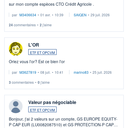
sur mon compte espèces CTO Crédit Agricole .
par
M3406634
•
01 avr.
•
10:39
SAIQEN
•
29 juil. 2026
24
commentaires
•
2
j'aime
L'OR
ETF ET OPCVM
Oriez vous l'or? Est ce bien l'or
par
M3627819
•
08 juil.
•
10:41
marino83
•
25 juil. 2026
3
commentaires
•
0
j'aime
Valeur pas négociable
ETF ET OPCVM
Bonjour, j'ai 2 valeurs sur un compte, GS EUROPE EQUITY-
P CAP EUR (LU0082087510) et GS PROTECTION-P CAP