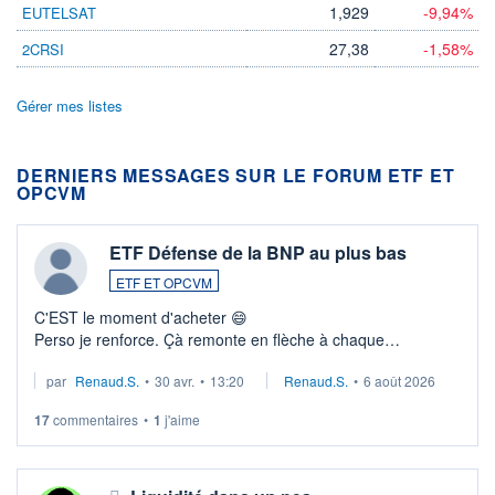
1,929
-9,94%
EUTELSAT
27,38
-1,58%
2CRSI
Gérer mes listes
DERNIERS MESSAGES SUR LE FORUM ETF ET
OPCVM
ETF Défense de la BNP au plus bas
ETF ET OPCVM
C'EST le moment d'acheter 😄​
Perso je renforce. Çà remonte en flèche à chaque
suspission d'accord dans.la guerre du moyen-orient.
par
Renaud.S.
•
30 avr.
•
13:20
Renaud.S.
•
6 août 2026
Investissement long terme tip top pour sa retraite.
LU3 ...
17
commentaires
•
1
j'aime