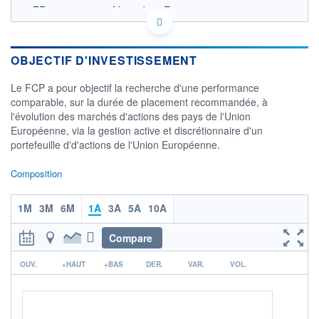
FR0010109140 - Montségur Finance
OPCVM DERNIER COURS CONNU AU 05/08/2026
Consulter le prospectus / DIC
OBJECTIF D'INVESTISSEMENT
300
Le FCP a pour objectif la recherche d'une performance
comparable, sur la durée de placement recommandée, à
250
l'évolution des marchés d'actions des pays de l'Union
Européenne, via la gestion active et discrétionnaire d'un
200
portefeuille d'd'actions de l'Union Européenne.
03/12
02/04
04/08
Composition
CATÉGORIE MORNINGSTAR
Actions Europe Gdes Cap.
Croissance
1M
3M
6M
1A
3A
5A
10A
FONDS PARTENAIRES
Compare
TARIFS PRIVILÉGIÉS
0%
r
ÉLIGIBILITÉ
OUV.
+HAUT
+BAS
DER.
VAR.
VOL.
PEA
PEA-PME
BOURSOVIE LUX
BOURSOVIE
CTO BUSINESS
Non éligible Boursobank