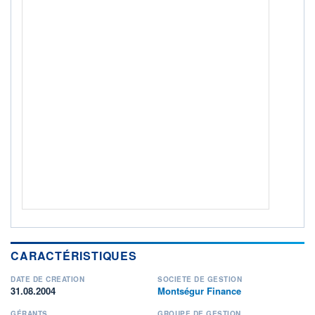
ACTIF NET (EUR)
68M / 31.07.26
NOTATION MORNINGSTAR ⁽¹⁾
RISQUE DU FONDS (SRI)
4
/7
+ PORTEFEUILLE
+ LISTE
CARACTÉRISTIQUES
DATE DE CRÉATION
SOCIÉTÉ DE GESTION
31.08.2004
Montségur Finance
GÉRANTS
GROUPE DE GESTION