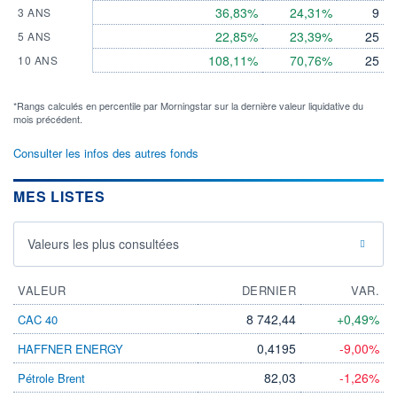
36,83%
24,31%
9
3 ANS
22,85%
23,39%
25
5 ANS
108,11%
70,76%
25
10 ANS
*Rangs calculés en percentile par Morningstar sur la dernière valeur liquidative du
mois précédent.
Consulter les infos des autres fonds
MES LISTES
Valeurs les plus consultées
VALEUR
DERNIER
VAR.
8 742,44
+0,49%
CAC 40
0,4195
-9,00%
HAFFNER ENERGY
82,03
-1,26%
Pétrole Brent