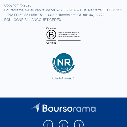
Copyright © 2026
Boursorama, SA au capital de 53 576 889,20 € – RCS Nanterre 351 058 151
– TVA FR 69 351 058 151 – 44 rue Traversière, CS 80134, 92772
BOULOGNE BILLANCOURT CEDEX
Boursorama sur Facebook
Boursorama sur X
Boursorama sur Youtu