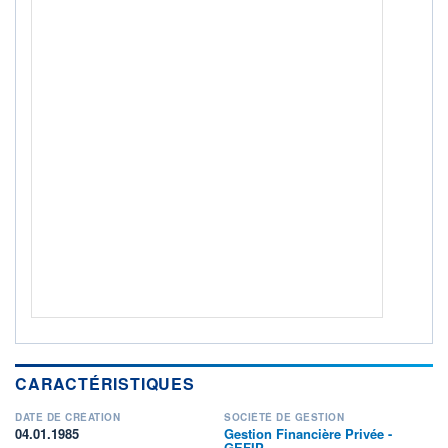
ACTIF NET (EUR)
170M / 31.07.26
NOTATION MORNINGSTAR ⁽¹⁾
RISQUE DU FONDS (SRI)
3
/7
+ PORTEFEUILLE
+ LISTE
CARACTÉRISTIQUES
DATE DE CRÉATION
SOCIÉTÉ DE GESTION
04.01.1985
Gestion Financière Privée -
GEFIP