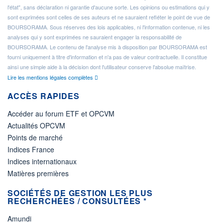
l'état", sans déclaration ni garantie d'aucune sorte. Les opinions ou estimations qui y
sont exprimées sont celles de ses auteurs et ne sauraient refléter le point de vue de
BOURSORAMA. Sous réserves des lois applicables, ni l'information contenue, ni les
analyses qui y sont exprimées ne sauraient engager la responsabilité de
BOURSORAMA. Le contenu de l'analyse mis à disposition par BOURSORAMA est
fourni uniquement à titre d'information et n'a pas de valeur contractuelle. Il constitue
ainsi une simple aide à la décision dont l'utilisateur conserve l'absolue maîtrise.
Lire les mentions légales complètes
ACCÈS RAPIDES
Accéder au forum ETF et OPCVM
Actualités OPCVM
Points de marché
Indices France
Indices internationaux
Matières premières
SOCIÉTÉS DE GESTION LES PLUS
RECHERCHÉES / CONSULTÉES *
Amundi