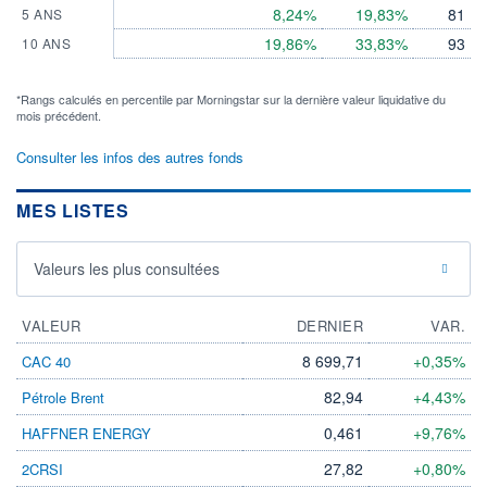
8,24%
19,83%
81
5 ANS
19,86%
33,83%
93
10 ANS
*Rangs calculés en percentile par Morningstar sur la dernière valeur liquidative du
mois précédent.
Consulter les infos des autres fonds
MES LISTES
Valeurs les plus consultées
VALEUR
DERNIER
VAR.
8 699,71
+0,35%
CAC 40
82,94
+4,43%
Pétrole Brent
0,461
+9,76%
HAFFNER ENERGY
27,82
+0,80%
2CRSI