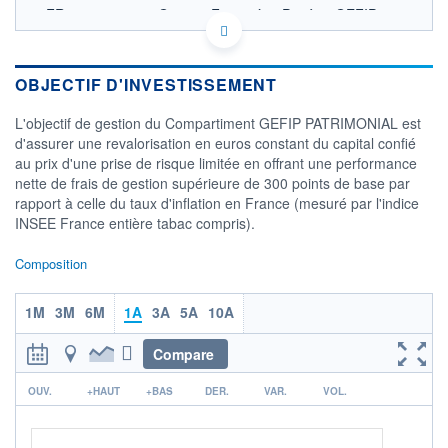
FR0000975252 - Gestion Financière Privée - GEFIP
OPCVM DERNIER COURS CONNU AU 05/08/2026
Consulter le prospectus / DIC
OBJECTIF D'INVESTISSEMENT
600
L'objectif de gestion du Compartiment GEFIP PATRIMONIAL est
d'assurer une revalorisation en euros constant du capital confié
550
au prix d'une prise de risque limitée en offrant une performance
nette de frais de gestion supérieure de 300 points de base par
500
rapport à celle du taux d'inflation en France (mesuré par l'indice
02/12
02/04
INSEE France entière tabac compris).
CATÉGORIE MORNINGSTAR
Composition
Allocation EUR Modérée
FONDS PARTENAIRES
1M
3M
6M
1A
3A
5A
10A
TARIFS PRIVILÉGIÉS
0%
Compare
ÉLIGIBILITÉ
PEA
PEA-PME
BOURSOVIE LUX
BOURSOVIE
r
OUV.
+HAUT
+BAS
DER.
VAR.
VOL.
CTO BUSINESS
Non éligible Boursobank