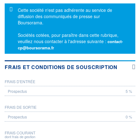
Message d'information
Cette société n'est pas adhérente au service de
diffusion des communiqués de presse sur
Boursorama.
Sociétés cotées, pour paraître dans cette rubrique,
veuillez nous contacter à l'adresse suivante :
contact-
cp@boursorama.fr
FRAIS ET CONDITIONS DE SOUSCRIPTION
FRAIS D'ENTRÉE
PROSPECTUS
5 %
FRAIS DE SORTIE
0 %
FRAIS COURANT
dont frais de gestion