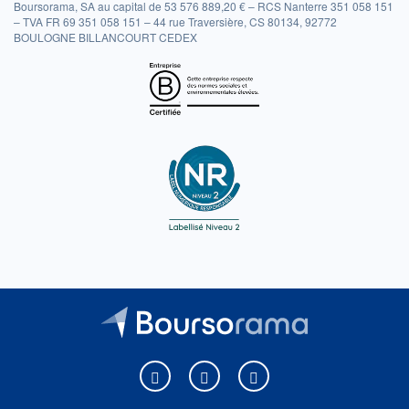
Boursorama, SA au capital de 53 576 889,20 € – RCS Nanterre 351 058 151
– TVA FR 69 351 058 151 – 44 rue Traversière, CS 80134, 92772
BOULOGNE BILLANCOURT CEDEX
Boursorama sur Facebook
Boursorama sur X
Boursorama sur Youtu