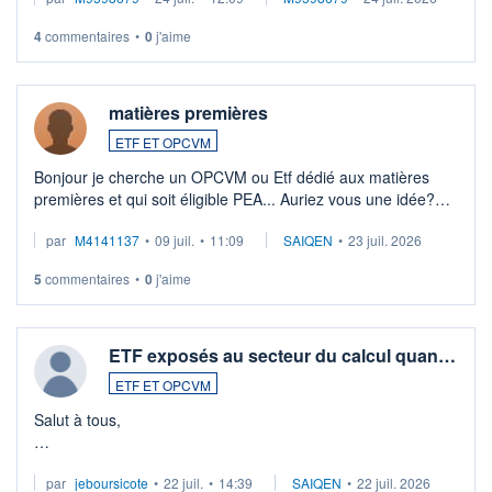
veux procéder à la vente, on me signale ...
4
commentaires
•
0
j'aime
matières premières
ETF ET OPCVM
Bonjour je cherche un OPCVM ou Etf dédié aux matières
premières et qui soit éligible PEA... Auriez vous une idée?
Merci de vos conseils
par
M4141137
•
09 juil.
•
11:09
SAIQEN
•
23 juil. 2026
5
commentaires
•
0
j'aime
ETF exposés au secteur du calcul quan…
ETF ET OPCVM
Salut à tous,
Je cherche à investir sur le secteur du calcul quantique, mais
par
jeboursicote
•
22 juil.
•
14:39
SAIQEN
•
22 juil. 2026
via un ETF plutôt que des actions individuelles.