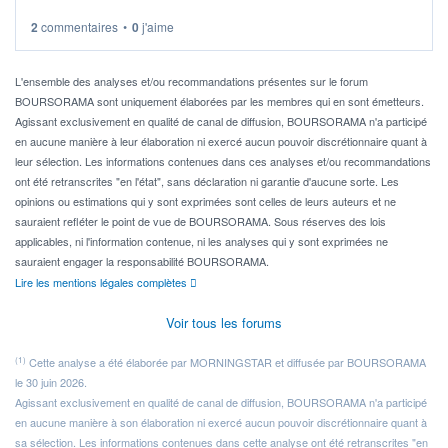
2
commentaires
•
0
j'aime
Idéalement, je voudrais qu'il soit éligible au PEA.
Pour l' ...
L'ensemble des analyses et/ou recommandations présentes sur le forum
BOURSORAMA sont uniquement élaborées par les membres qui en sont émetteurs.
Agissant exclusivement en qualité de canal de diffusion, BOURSORAMA n'a participé
en aucune manière à leur élaboration ni exercé aucun pouvoir discrétionnaire quant à
leur sélection. Les informations contenues dans ces analyses et/ou recommandations
ont été retranscrites "en l'état", sans déclaration ni garantie d'aucune sorte. Les
opinions ou estimations qui y sont exprimées sont celles de leurs auteurs et ne
sauraient refléter le point de vue de BOURSORAMA. Sous réserves des lois
applicables, ni l'information contenue, ni les analyses qui y sont exprimées ne
sauraient engager la responsabilité BOURSORAMA.
Lire les mentions légales complètes
Voir tous les forums
(1)
Cette analyse a été élaborée par MORNINGSTAR et diffusée par BOURSORAMA
le 30 juin 2026.
Agissant exclusivement en qualité de canal de diffusion, BOURSORAMA n'a participé
en aucune manière à son élaboration ni exercé aucun pouvoir discrétionnaire quant à
sa sélection. Les informations contenues dans cette analyse ont été retranscrites "en