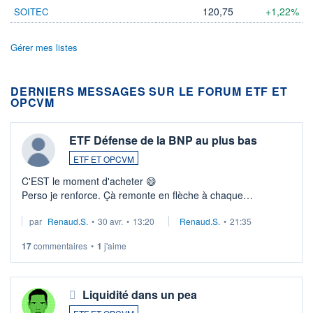
120,75
+1,22%
SOITEC
Gérer mes listes
DERNIERS MESSAGES SUR LE FORUM ETF ET
OPCVM
ETF Défense de la BNP au plus bas
ETF ET OPCVM
C'EST le moment d'acheter 😄​
Perso je renforce. Çà remonte en flèche à chaque
suspission d'accord dans.la guerre du moyen-orient.
par
Renaud.S.
•
30 avr.
•
13:20
Renaud.S.
•
21:35
Investissement long terme tip top pour sa retraite.
LU3 ...
17
commentaires
•
1
j'aime
Liquidité dans un pea