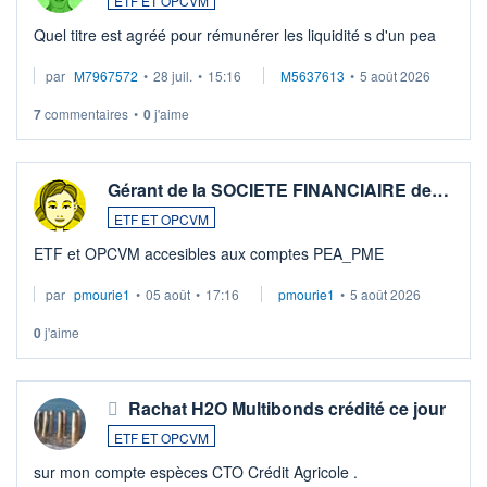
ETF ET OPCVM
Quel titre est agréé pour rémunérer les liquidité s d'un pea
par
M7967572
•
28 juil.
•
15:16
M5637613
•
5 août 2026
7
commentaires
•
0
j'aime
Gérant de la SOCIETE FINANCIAIRE de…
ETF ET OPCVM
ETF et OPCVM accesibles aux comptes PEA_PME
par
pmourie1
•
05 août
•
17:16
pmourie1
•
5 août 2026
0
j'aime
Rachat H2O Multibonds crédité ce jour
ETF ET OPCVM
sur mon compte espèces CTO Crédit Agricole .