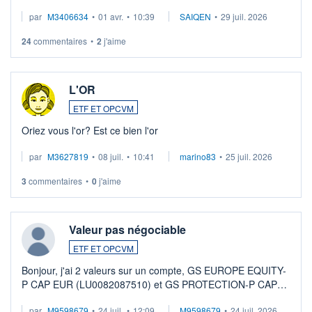
par
M3406634
•
01 avr.
•
10:39
SAIQEN
•
29 juil. 2026
24
commentaires
•
2
j'aime
L'OR
ETF ET OPCVM
Oriez vous l'or? Est ce bien l'or
par
M3627819
•
08 juil.
•
10:41
marino83
•
25 juil. 2026
3
commentaires
•
0
j'aime
Valeur pas négociable
ETF ET OPCVM
Bonjour, j'ai 2 valeurs sur un compte, GS EUROPE EQUITY-
P CAP EUR (LU0082087510) et GS PROTECTION-P CAP
EUR (LU0546913194), que je souhaite vendre. Lorsque je
par
M9598679
•
24 juil.
•
12:09
M9598679
•
24 juil. 2026