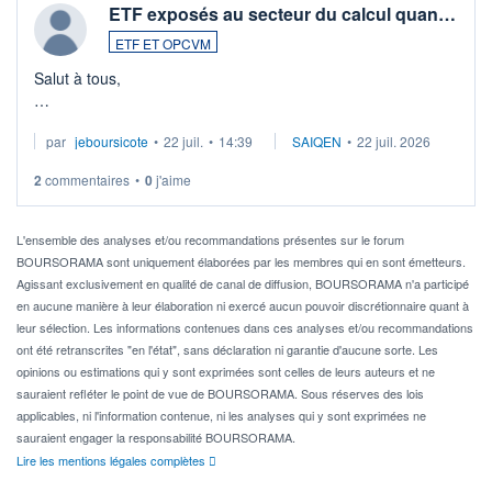
ETF exposés au secteur du calcul quan…
ETF ET OPCVM
Salut à tous,
Je cherche à investir sur le secteur du calcul quantique, mais
par
jeboursicote
•
22 juil.
•
14:39
SAIQEN
•
22 juil. 2026
via un ETF plutôt que des actions individuelles.
2
commentaires
•
0
j'aime
Idéalement, je voudrais qu'il soit éligible au PEA.
Pour l' ...
L'ensemble des analyses et/ou recommandations présentes sur le forum
BOURSORAMA sont uniquement élaborées par les membres qui en sont émetteurs.
Agissant exclusivement en qualité de canal de diffusion, BOURSORAMA n'a participé
en aucune manière à leur élaboration ni exercé aucun pouvoir discrétionnaire quant à
leur sélection. Les informations contenues dans ces analyses et/ou recommandations
ont été retranscrites "en l'état", sans déclaration ni garantie d'aucune sorte. Les
opinions ou estimations qui y sont exprimées sont celles de leurs auteurs et ne
sauraient refléter le point de vue de BOURSORAMA. Sous réserves des lois
applicables, ni l'information contenue, ni les analyses qui y sont exprimées ne
sauraient engager la responsabilité BOURSORAMA.
Lire les mentions légales complètes