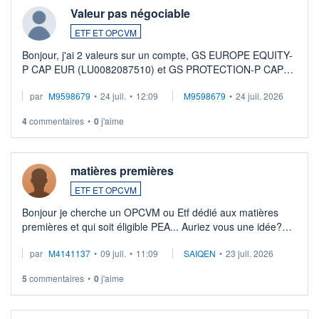
Valeur pas négociable
ETF ET OPCVM
Bonjour, j'ai 2 valeurs sur un compte, GS EUROPE EQUITY-
P CAP EUR (LU0082087510) et GS PROTECTION-P CAP
EUR (LU0546913194), que je souhaite vendre. Lorsque je
par
M9598679
•
24 juil.
•
12:09
M9598679
•
24 juil. 2026
veux procéder à la vente, on me signale ...
4
commentaires
•
0
j'aime
matières premières
ETF ET OPCVM
Bonjour je cherche un OPCVM ou Etf dédié aux matières
premières et qui soit éligible PEA... Auriez vous une idée?
Merci de vos conseils
par
M4141137
•
09 juil.
•
11:09
SAIQEN
•
23 juil. 2026
5
commentaires
•
0
j'aime