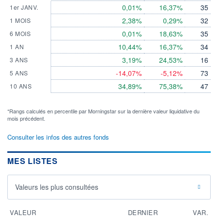
0,01%
16,37%
35
1er JANV.
2,38%
0,29%
32
1 MOIS
0,01%
18,63%
35
6 MOIS
10,44%
16,37%
34
1 AN
3,19%
24,53%
16
3 ANS
-14,07%
-5,12%
73
5 ANS
34,89%
75,38%
47
10 ANS
*Rangs calculés en percentile par Morningstar sur la dernière valeur liquidative du
mois précédent.
Consulter les infos des autres fonds
MES LISTES
Valeurs les plus consultées
VALEUR
DERNIER
VAR.