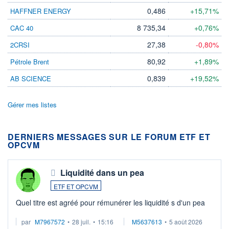
0,486
+15,71%
HAFFNER ENERGY
8 735,34
+0,76%
CAC 40
27,38
-0,80%
2CRSI
80,92
+1,89%
Pétrole Brent
0,839
+19,52%
AB SCIENCE
Gérer mes listes
DERNIERS MESSAGES SUR LE FORUM ETF ET
OPCVM
Liquidité dans un pea
ETF ET OPCVM
Quel titre est agréé pour rémunérer les liquidité s d'un pea
par
M7967572
•
28 juil.
•
15:16
M5637613
•
5 août 2026