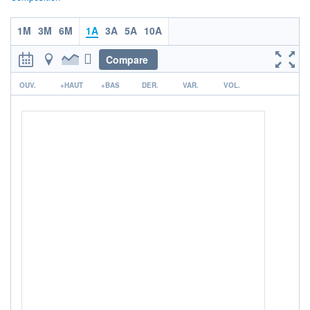
ACTIF NET (EUR)
384M / 30.06.25
1M
3M
6M
1A
3A
5A
10A
NOTATION MORNINGSTAR ⁽¹⁾
Compare
RISQUE DU FONDS (SRI)
r
5
/7
OUV.
+HAUT
+BAS
DER.
VAR.
VOL.
+ PORTEFEUILLE
+ LISTE