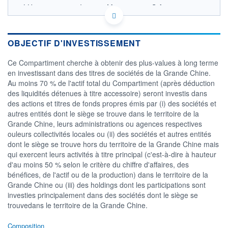
LU0100600369 - Invesco Management S.A.
OPCVM DERNIER COURS CONNU AU 05/08/2026
Consulter le prospectus / DIC
OBJECTIF D'INVESTISSEMENT
120
Ce Compartiment cherche à obtenir des plus-values à long terme
en investissant dans des titres de sociétés de la Grande Chine.
100
Au moins 70 % de l'actif total du Compartiment (après déduction
des liquidités détenues à titre accessoire) seront investis dans
80
des actions et titres de fonds propres émis par (i) des sociétés et
01/12
01/04
04/08
autres entités dont le siège se trouve dans le territoire de la
Grande Chine, leurs administrations ou agences respectives
CATÉGORIE MORNINGSTAR
ouleurs collectivités locales ou (ii) des sociétés et autres entités
Actions Grande Chine
dont le siège se trouve hors du territoire de la Grande Chine mais
qui exercent leurs activités à titre principal (c'est-à-dire à hauteur
FONDS PARTENAIRES
TARIFS PRIVILÉGIÉS
0%
d'au moins 50 % selon le critère du chiffre d'affaires, des
bénéfices, de l'actif ou de la production) dans le territoire de la
ÉLIGIBILITÉ
Grande Chine ou (iii) des holdings dont les participations sont
PEA
PEA-PME
BOURSOVIE LUX
BOURSOVIE
investies principalement dans des sociétés dont le siège se
CTO BUSINESS
trouvedans le territoire de la Grande Chine.
Non éligible Boursobank
Composition