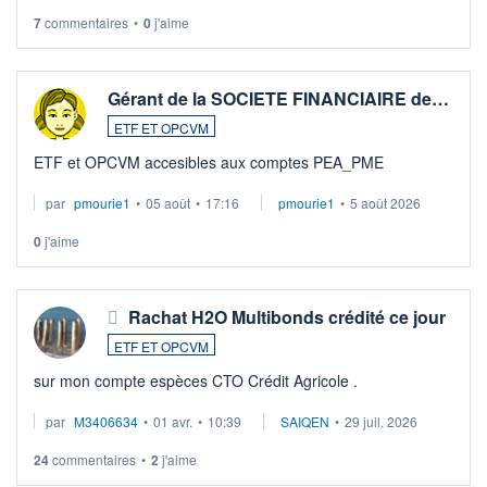
7
commentaires
•
0
j'aime
Gérant de la SOCIETE FINANCIAIRE de…
ETF ET OPCVM
ETF et OPCVM accesibles aux comptes PEA_PME
par
pmourie1
•
05 août
•
17:16
pmourie1
•
5 août 2026
0
j'aime
Rachat H2O Multibonds crédité ce jour
ETF ET OPCVM
sur mon compte espèces CTO Crédit Agricole .
par
M3406634
•
01 avr.
•
10:39
SAIQEN
•
29 juil. 2026
24
commentaires
•
2
j'aime