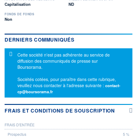
Capitalisation
ND
FONDS DE FONDS
Non
DERNIERS COMMUNIQUÉS
Message d'information
Cette société n'est pas adhérente au service de
diffusion des communiqués de presse sur
Boursorama.
Sociétés cotées, pour paraître dans cette rubrique,
veuillez nous contacter à l'adresse suivante :
contact-
cp@boursorama.fr
FRAIS ET CONDITIONS DE SOUSCRIPTION
FRAIS D'ENTRÉE
PROSPECTUS
5 %