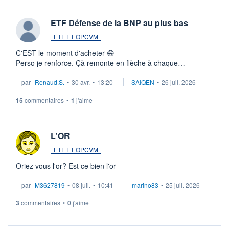
ETF Défense de la BNP au plus bas
ETF ET OPCVM
C'EST le moment d'acheter 😄​
Perso je renforce. Çà remonte en flèche à chaque
suspission d'accord dans.la guerre du moyen-orient.
par
Renaud.S.
•
30 avr.
•
13:20
SAIQEN
•
26 juil. 2026
Investissement long terme tip top pour sa retraite.
LU3 ...
15
commentaires
•
1
j'aime
L'OR
ETF ET OPCVM
Oriez vous l'or? Est ce bien l'or
par
M3627819
•
08 juil.
•
10:41
marino83
•
25 juil. 2026
3
commentaires
•
0
j'aime