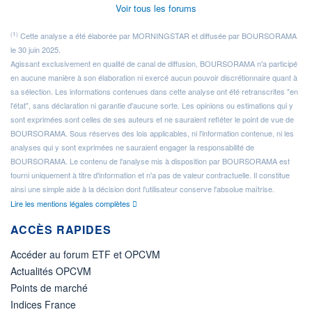
Voir tous les forums
(1)
Cette analyse a été élaborée par MORNINGSTAR et diffusée par BOURSORAMA
le 30 juin 2025.
Agissant exclusivement en qualité de canal de diffusion, BOURSORAMA n'a participé
en aucune manière à son élaboration ni exercé aucun pouvoir discrétionnaire quant à
sa sélection. Les informations contenues dans cette analyse ont été retranscrites "en
l'état", sans déclaration ni garantie d'aucune sorte. Les opinions ou estimations qui y
sont exprimées sont celles de ses auteurs et ne sauraient refléter le point de vue de
BOURSORAMA. Sous réserves des lois applicables, ni l'information contenue, ni les
analyses qui y sont exprimées ne sauraient engager la responsabilité de
BOURSORAMA. Le contenu de l'analyse mis à disposition par BOURSORAMA est
fourni uniquement à titre d'information et n'a pas de valeur contractuelle. Il constitue
ainsi une simple aide à la décision dont l'utilisateur conserve l'absolue maîtrise.
Lire les mentions légales complètes
ACCÈS RAPIDES
Accéder au forum ETF et OPCVM
Actualités OPCVM
Points de marché
Indices France