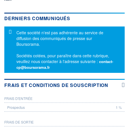
DERNIERS COMMUNIQUÉS
Message d'information
Cette société n'est pas adhérente au service de
diffusion des communiqués de presse sur
Boursorama.
Sociétés cotées, pour paraître dans cette rubrique,
veuillez nous contacter à l'adresse suivante :
contact-
cp@boursorama.fr
FRAIS ET CONDITIONS DE SOUSCRIPTION
FRAIS D'ENTRÉE
PROSPECTUS
1 %
FRAIS DE SORTIE