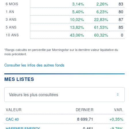
3,14%
2,26%
83
6 MOIS
5,40%
6,23%
80
1 AN
10,02%
22,83%
87
3 ANS
13,82%
61,53%
85
5 ANS
43,06%
60,32%
0
10 ANS
*Rangs calculés en percentile par Morningstar sur la dernière valeur liquidative du
mois précédent.
Consulter les infos des autres fonds
MES LISTES
Valeurs les plus consultées
VALEUR
DERNIER
VAR.
8 699,71
+0,35%
CAC 40
0,461
+9,76%
HAFFNER ENERGY