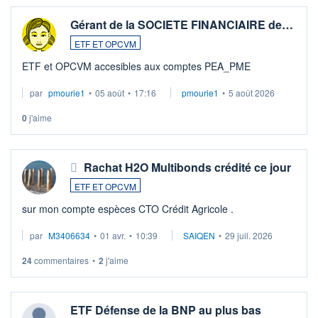
Gérant de la SOCIETE FINANCIAIRE de…
ETF ET OPCVM
ETF et OPCVM accesibles aux comptes PEA_PME
par
pmourie1
•
05 août
•
17:16
pmourie1
•
5 août 2026
0
j'aime
Rachat H2O Multibonds crédité ce jour
ETF ET OPCVM
sur mon compte espèces CTO Crédit Agricole .
par
M3406634
•
01 avr.
•
10:39
SAIQEN
•
29 juil. 2026
24
commentaires
•
2
j'aime
ETF Défense de la BNP au plus bas