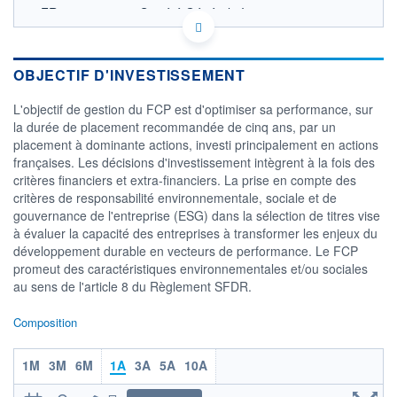
FR0007057435 - Société Générale Investment
Solutions (France)
OPCVM DERNIER COURS CONNU AU 04/08/2026
Consulter le prospectus / DIC
OBJECTIF D'INVESTISSEMENT
2 400
L'objectif de gestion du FCP est d'optimiser sa performance, sur
la durée de placement recommandée de cinq ans, par un
placement à dominante actions, investi principalement en actions
2 200
françaises. Les décisions d'investissement intègrent à la fois des
critères financiers et extra-financiers. La prise en compte des
2 000
critères de responsabilité environnementale, sociale et de
02/12
01/04
gouvernance de l'entreprise (ESG) dans la sélection de titres vise
à évaluer la capacité des entreprises à transformer les enjeux du
CATÉGORIE MORNINGSTAR
développement durable en vecteurs de performance. Le FCP
Actions France Grandes
promeut des caractéristiques environnementales et/ou sociales
Cap.
au sens de l'article 8 du Règlement SFDR.
FONDS PARTENAIRES
TARIFS PRIVILÉGIÉS
0%
Composition
ÉLIGIBILITÉ
PEA
PEA-PME
BOURSOVIE LUX
BOURSOVIE
1M
3M
6M
1A
3A
5A
10A
CTO BUSINESS