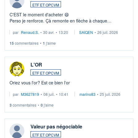
ETF ET OPCVM
C'EST le moment d'acheter 😄​
Perso je renforce. Çà remonte en flèche à chaque
suspission d'accord dans.la guerre du moyen-orient.
par
Renaud.S.
•
30 avr.
•
13:20
SAIQEN
•
26 juil. 2026
Investissement long terme tip top pour sa retraite.
LU3 ...
15
commentaires
•
1
j'aime
L'OR
ETF ET OPCVM
Oriez vous l'or? Est ce bien l'or
par
M3627819
•
08 juil.
•
10:41
marino83
•
25 juil. 2026
3
commentaires
•
0
j'aime
Valeur pas négociable
ETF ET OPCVM