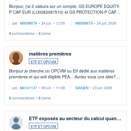
Bonjour, j'ai 2 valeurs sur un compte, GS EUROPE EQUITY-
P CAP EUR (LU0082087510) et GS PROTECTION-P CAP
EUR (LU0546913194), que je souhaite vendre. Lorsque je
par
M9598679
•
24 juil.
•
12:09
M9598679
•
24 juil. 2026
veux procéder à la vente, on me signale ...
4
commentaires
•
0
j'aime
matières premières
ETF ET OPCVM
Bonjour je cherche un OPCVM ou Etf dédié aux matières
premières et qui soit éligible PEA... Auriez vous une idée?
Merci de vos conseils
par
M4141137
•
09 juil.
•
11:09
SAIQEN
•
23 juil. 2026
5
commentaires
•
0
j'aime
ETF exposés au secteur du calcul quan…
ETF ET OPCVM