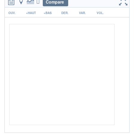
Non éligible Boursobank
Compare
r
ACTIF NET (EUR)
OUV.
+HAUT
+BAS
DER.
VAR.
VOL.
141M / 31.07.26
NOTATION MORNINGSTAR ⁽¹⁾
RISQUE DU FONDS (SRI)
4
/7
+ PORTEFEUILLE
+ LISTE