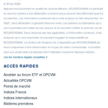
le 30 juin 2026.
Agissant exclusivement en qualité de canal de diffusion, BOURSORAMA n'a participé
en aucune manière à son élaboration ni exercé aucun pouvoir discrétionnaire quant à
sa sélection. Les informations contenues dans cette analyse ont été retranscrites "en
l'état", sans déclaration ni garantie d'aucune sorte. Les opinions ou estimations qui y
sont exprimées sont celles de ses auteurs et ne sauraient refléter le point de vue de
BOURSORAMA. Sous réserves des lois applicables, ni l'information contenue, ni les
analyses qui y sont exprimées ne sauraient engager la responsabilité de
BOURSORAMA. Le contenu de l'analyse mis à disposition par BOURSORAMA est
fourni uniquement à titre d'information et n'a pas de valeur contractuelle. Il constitue
ainsi une simple aide à la décision dont l'utilisateur conserve l'absolue maîtrise.
Lire les mentions légales complètes
ACCÈS RAPIDES
Accéder au forum ETF et OPCVM
Actualités OPCVM
Points de marché
Indices France
Indices internationaux
Matières premières