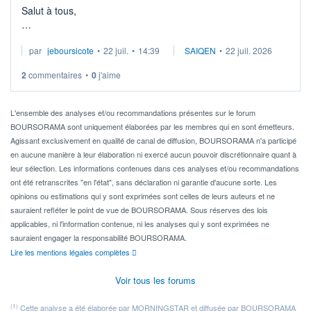
Salut à tous,
Je cherche à investir sur le secteur du calcul quantique, mais
par
jeboursicote
•
22 juil.
•
14:39
SAIQEN
•
22 juil. 2026
via un ETF plutôt que des actions individuelles.
2
commentaires
•
0
j'aime
Idéalement, je voudrais qu'il soit éligible au PEA.
Pour l' ...
L'ensemble des analyses et/ou recommandations présentes sur le forum
BOURSORAMA sont uniquement élaborées par les membres qui en sont émetteurs.
Agissant exclusivement en qualité de canal de diffusion, BOURSORAMA n'a participé
en aucune manière à leur élaboration ni exercé aucun pouvoir discrétionnaire quant à
leur sélection. Les informations contenues dans ces analyses et/ou recommandations
ont été retranscrites "en l'état", sans déclaration ni garantie d'aucune sorte. Les
opinions ou estimations qui y sont exprimées sont celles de leurs auteurs et ne
sauraient refléter le point de vue de BOURSORAMA. Sous réserves des lois
applicables, ni l'information contenue, ni les analyses qui y sont exprimées ne
sauraient engager la responsabilité BOURSORAMA.
Lire les mentions légales complètes
Voir tous les forums
(1)
Cette analyse a été élaborée par MORNINGSTAR et diffusée par BOURSORAMA