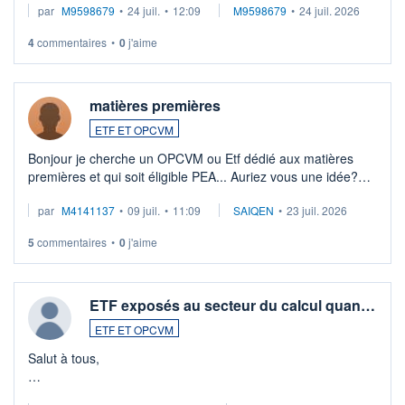
par
M9598679
•
24 juil.
•
12:09
M9598679
•
24 juil. 2026
veux procéder à la vente, on me signale ...
4
commentaires
•
0
j'aime
matières premières
ETF ET OPCVM
Bonjour je cherche un OPCVM ou Etf dédié aux matières
premières et qui soit éligible PEA... Auriez vous une idée?
Merci de vos conseils
par
M4141137
•
09 juil.
•
11:09
SAIQEN
•
23 juil. 2026
5
commentaires
•
0
j'aime
ETF exposés au secteur du calcul quan…
ETF ET OPCVM
Salut à tous,
Je cherche à investir sur le secteur du calcul quantique, mais