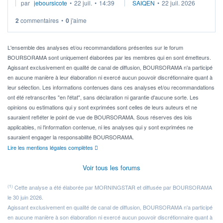
par
jeboursicote
•
22 juil.
•
14:39
SAIQEN
•
22 juil. 2026
via un ETF plutôt que des actions individuelles.
2
commentaires
•
0
j'aime
Idéalement, je voudrais qu'il soit éligible au PEA.
Pour l' ...
L'ensemble des analyses et/ou recommandations présentes sur le forum
BOURSORAMA sont uniquement élaborées par les membres qui en sont émetteurs.
Agissant exclusivement en qualité de canal de diffusion, BOURSORAMA n'a participé
en aucune manière à leur élaboration ni exercé aucun pouvoir discrétionnaire quant à
leur sélection. Les informations contenues dans ces analyses et/ou recommandations
ont été retranscrites "en l'état", sans déclaration ni garantie d'aucune sorte. Les
opinions ou estimations qui y sont exprimées sont celles de leurs auteurs et ne
sauraient refléter le point de vue de BOURSORAMA. Sous réserves des lois
applicables, ni l'information contenue, ni les analyses qui y sont exprimées ne
sauraient engager la responsabilité BOURSORAMA.
Lire les mentions légales complètes
Voir tous les forums
(1)
Cette analyse a été élaborée par MORNINGSTAR et diffusée par BOURSORAMA
le 30 juin 2026.
Agissant exclusivement en qualité de canal de diffusion, BOURSORAMA n'a participé
en aucune manière à son élaboration ni exercé aucun pouvoir discrétionnaire quant à