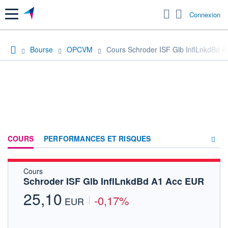
Menu
Connexion
Bourse
OPCVM
Cours Schroder ISF Glb InflLnkdBd 
COURS
PERFORMANCES ET RISQUES
Cours
COMPOSITION
Schroder ISF Glb InflLnkdBd A1 Acc EUR
ACTUALITÉS
25,10
-0,17%
EUR
FORUM
HISTORIQUE