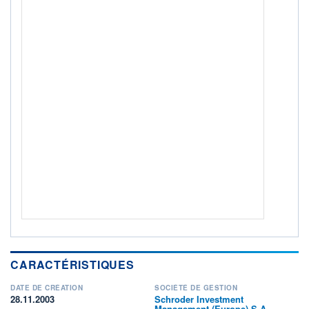
Non éligible Boursobank
ACTIF NET (EUR)
327M / 31.07.26
NOTATION MORNINGSTAR ⁽¹⁾
RISQUE DU FONDS (SRI)
3
/7
+ PORTEFEUILLE
+ LISTE
CARACTÉRISTIQUES
DATE DE CRÉATION
SOCIÉTÉ DE GESTION
28.11.2003
Schroder Investment
Management (Europe) S.A.