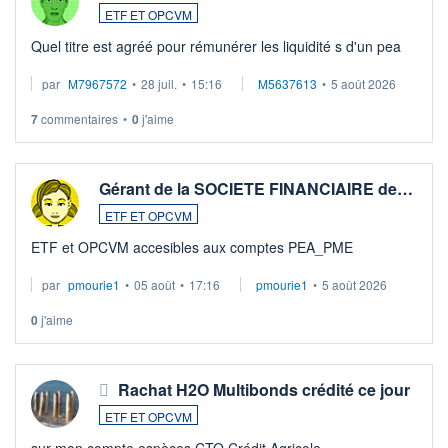
ETF ET OPCVM
Quel titre est agréé pour rémunérer les liquidité s d'un pea
par
M7967572
•
28 juil.
•
15:16
M5637613
•
5 août 2026
7
commentaires
•
0
j'aime
Gérant de la SOCIETE FINANCIAIRE de…
ETF ET OPCVM
ETF et OPCVM accesibles aux comptes PEA_PME
par
pmourie1
•
05 août
•
17:16
pmourie1
•
5 août 2026
0
j'aime
Rachat H2O Multibonds crédité ce jour
ETF ET OPCVM