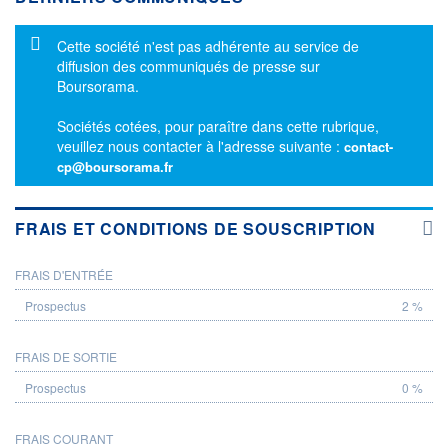
Message d'information
Cette société n'est pas adhérente au service de
diffusion des communiqués de presse sur
Boursorama.
Sociétés cotées, pour paraître dans cette rubrique,
veuillez nous contacter à l'adresse suivante :
contact-
cp@boursorama.fr
FRAIS ET CONDITIONS DE SOUSCRIPTION
FRAIS D'ENTRÉE
PROSPECTUS
2 %
FRAIS DE SORTIE
0 %
FRAIS COURANT