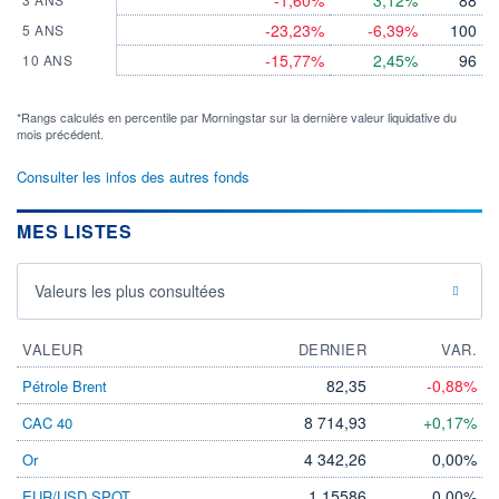
-1,60%
3,12%
88
-23,23%
-6,39%
100
5 ANS
-15,77%
2,45%
96
10 ANS
*Rangs calculés en percentile par Morningstar sur la dernière valeur liquidative du
mois précédent.
Consulter les infos des autres fonds
MES LISTES
Valeurs les plus consultées
VALEUR
DERNIER
VAR.
82,35
-0,88%
Pétrole Brent
8 714,93
+0,17%
CAC 40
4 342,26
0,00%
Or
1,15586
0,00%
EUR/USD SPOT