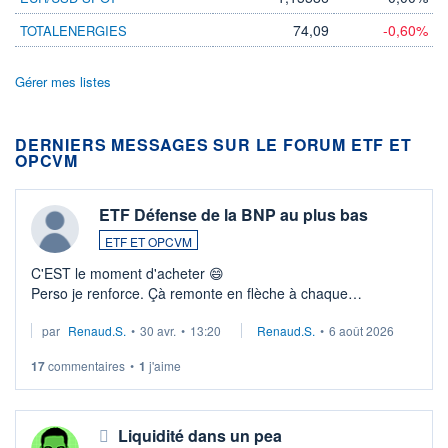
74,09
-0,60%
TOTALENERGIES
Gérer mes listes
DERNIERS MESSAGES SUR LE FORUM ETF ET
OPCVM
ETF Défense de la BNP au plus bas
ETF ET OPCVM
C'EST le moment d'acheter 😄​
Perso je renforce. Çà remonte en flèche à chaque
suspission d'accord dans.la guerre du moyen-orient.
par
Renaud.S.
•
30 avr.
•
13:20
Renaud.S.
•
6 août 2026
Investissement long terme tip top pour sa retraite.
LU3 ...
17
commentaires
•
1
j'aime
Liquidité dans un pea