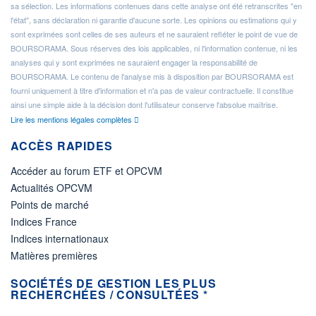
sa sélection. Les informations contenues dans cette analyse ont été retranscrites "en
l'état", sans déclaration ni garantie d'aucune sorte. Les opinions ou estimations qui y
sont exprimées sont celles de ses auteurs et ne sauraient refléter le point de vue de
BOURSORAMA. Sous réserves des lois applicables, ni l'information contenue, ni les
analyses qui y sont exprimées ne sauraient engager la responsabilité de
BOURSORAMA. Le contenu de l'analyse mis à disposition par BOURSORAMA est
fourni uniquement à titre d'information et n'a pas de valeur contractuelle. Il constitue
ainsi une simple aide à la décision dont l'utilisateur conserve l'absolue maîtrise.
Lire les mentions légales complètes
ACCÈS RAPIDES
Accéder au forum ETF et OPCVM
Actualités OPCVM
Points de marché
Indices France
Indices internationaux
Matières premières
SOCIÉTÉS DE GESTION LES PLUS
RECHERCHÉES / CONSULTÉES *