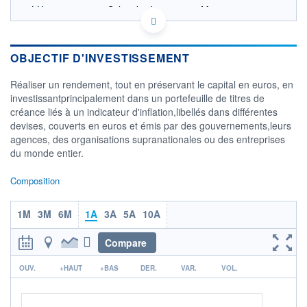
LU0180781477 - Schroder Investment Management
(Europe) S.A.
OPCVM DERNIER COURS CONNU AU 06/08/2026
Consulter le prospectus / DIC
OBJECTIF D'INVESTISSEMENT
26,0
Réaliser un rendement, tout en préservant le capital en euros, en
investissantprincipalement dans un portefeuille de titres de
25,5
créance liés à un indicateur d'inflation,libellés dans différentes
devises, couverts en euros et émis par des gouvernements,leurs
25,0
agences, des organisations supranationales ou des entreprises
24,5
du monde entier.
04/12
10/04
05/08
Composition
CATÉGORIE MORNINGSTAR
Obligations Internationales
Indexées sur l'Inflation
1M
3M
6M
1A
3A
5A
10A
Couvertes en EUR
Compare
FONDS PARTENAIRES
TARIFS PRIVILÉGIÉS
0%
r
OUV.
+HAUT
+BAS
DER.
VAR.
VOL.
ÉLIGIBILITÉ
PEA
PEA-PME
BOURSOVIE LUX
BOURSOVIE
CTO BUSINESS