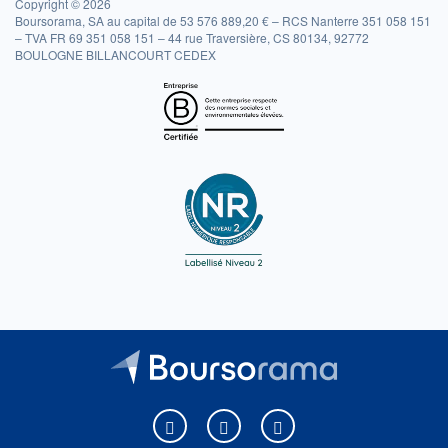
Copyright © 2026
Boursorama, SA au capital de 53 576 889,20 € – RCS Nanterre 351 058 151
– TVA FR 69 351 058 151 – 44 rue Traversière, CS 80134, 92772
BOULOGNE BILLANCOURT CEDEX
Boursorama sur Facebook
Boursorama sur X
Boursorama sur Youtu