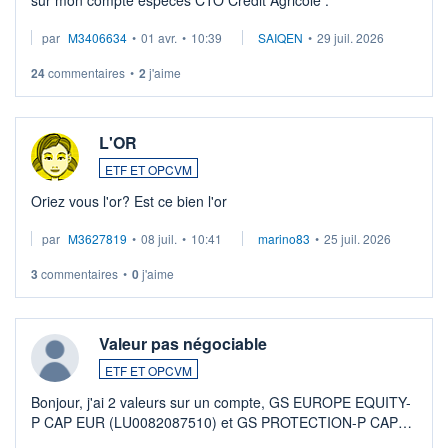
sur mon compte espèces CTO Crédit Agricole .
par
M3406634
•
01 avr.
•
10:39
SAIQEN
•
29 juil. 2026
24
commentaires
•
2
j'aime
L'OR
ETF ET OPCVM
Oriez vous l'or? Est ce bien l'or
par
M3627819
•
08 juil.
•
10:41
marino83
•
25 juil. 2026
3
commentaires
•
0
j'aime
Valeur pas négociable
ETF ET OPCVM
Bonjour, j'ai 2 valeurs sur un compte, GS EUROPE EQUITY-
P CAP EUR (LU0082087510) et GS PROTECTION-P CAP
EUR (LU0546913194), que je souhaite vendre. Lorsque je