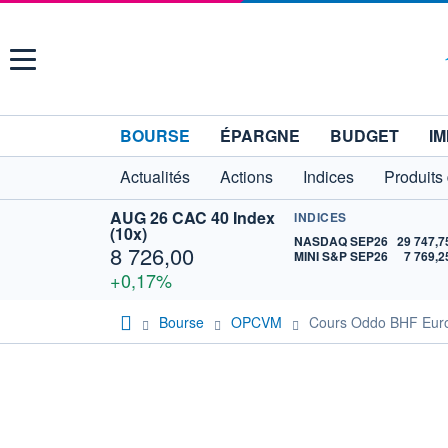
Menu
BOURSE
ÉPARGNE
BUDGET
IM
Actualités
Actions
Indices
Produits
AUG 26 CAC 40 Index
INDICES
(10x)
NASDAQ SEP26
29 747,7
8 726,00
MINI S&P SEP26
7 769,2
+0,17%
Bourse
OPCVM
Cours Oddo BHF Euro