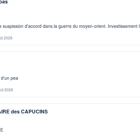
 bas
 suspission d'accord dans.la guerre du moyen-orient. Investissement lo
ût 2026
s d'un pea
oût 2026
IAIRE des CAPUCINS
ME