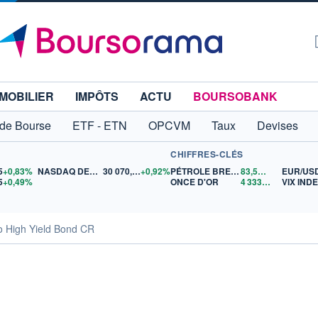
MOBILIER
IMPÔTS
ACTU
BOURSOBANK
 de Bourse
ETF - ETN
OPCVM
Taux
Devises
CHIFFRES-CLÉS
5
+0,83%
NASDAQ DEC26
30 070,75
+0,92%
PÉTROLE BRENT
83,53
$US
EUR/US
5
+0,49%
ONCE D'OR
4 333,44
$US
VIX IND
 High Yield Bond CR