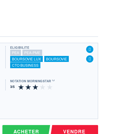
ÉLIGIBILITÉ
PEA
PEA-PME
BOURSOVIE LUX
BOURSOVIE
CTO BUSINESS
NOTATION MORNINGSTAR ⁽¹⁾
ACHETER
VENDRE