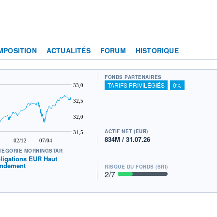
MPOSITION
ACTUALITÉS
FORUM
HISTORIQUE
FONDS PARTENAIRES
TARIFS PRIVILÉGIÉS
0%
33,0
32,5
32,0
ACTIF NET (EUR)
31,5
834M / 31.07.26
02/12
07/04
TÉGORIE MORNINGSTAR
ligations EUR Haut
ndement
RISQUE DU FONDS (SRI)
2
/7