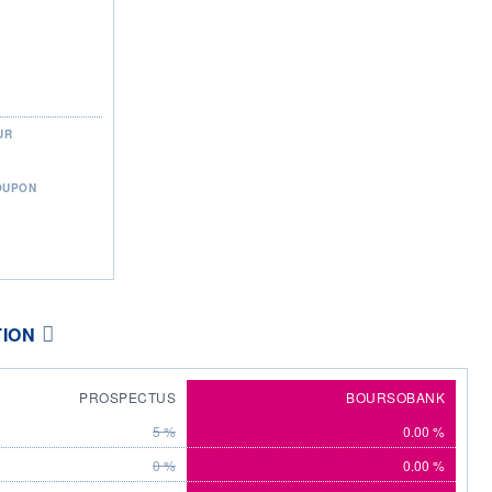
UR
OUPON
TION
PROSPECTUS
BOURSOBANK
5 %
0.00 %
0 %
0.00 %