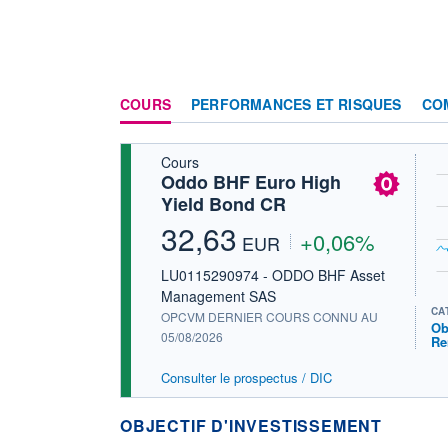
COURS
PERFORMANCES ET RISQUES
CO
Cours
Oddo BHF Euro High
Yield Bond CR
32,63
+0,06%
EUR
LU0115290974 - ODDO BHF Asset
Management SAS
CA
OPCVM DERNIER COURS CONNU AU
Ob
05/08/2026
Re
Consulter le prospectus / DIC
OBJECTIF D'INVESTISSEMENT