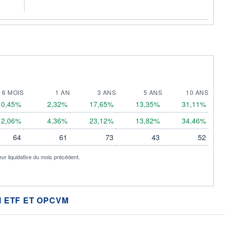
6 MOIS
1 AN
3 ANS
5 ANS
10 ANS
0,45%
2,32%
17,65%
13,35%
31,11%
2,06%
4,36%
23,12%
13,82%
34,46%
64
61
73
43
52
eur liquidative du mois précédent.
 ETF ET OPCVM