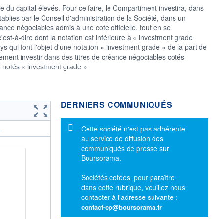
du capital élevés. Pour ce faire, le Compartiment investira, dans
tablies par le Conseil d'administration de la Société, dans un
éance négociables admis à une cote officielle, tout en se
est-à-dire dont la notation est inférieure à « investment grade
s qui font l'objet d'une notation « investment grade » de la part de
ment investir dans des titres de créance négociables cotés
 notés « investment grade ».
DERNIERS COMMUNIQUÉS
Message d'information
Cette société n'est pas adhérente
.
au service de diffusion des
communiqués de presse sur
Boursorama.
Sociétés cotées, pour paraître
dans cette rubrique, veuillez nous
contacter à l'adresse suivante :
contact-cp@boursorama.fr