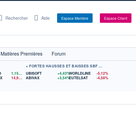
Rechercher
Aide
Espace Membre
Espace Client
Matières Premières
Forum
+ FORTES HAUSSES ET BAISSES SBF 120
D
1,1560
$US
UBISOFT
+4,43%
WORLDLINE
-5,12%
EX
14,96
$US
ABIVAX
+3,54%
EUTELSAT
-4,58%