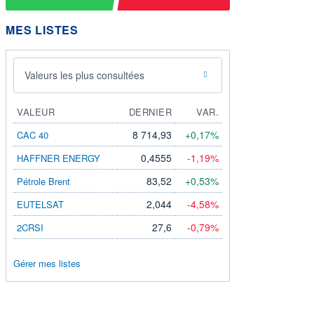
MES LISTES
Valeurs les plus consultées
VALEUR
DERNIER
VAR.
8 714,93
+0,17%
CAC 40
0,4555
-1,19%
HAFFNER ENERGY
83,52
+0,53%
Pétrole Brent
2,044
-4,58%
EUTELSAT
27,6
-0,79%
2CRSI
Gérer mes listes