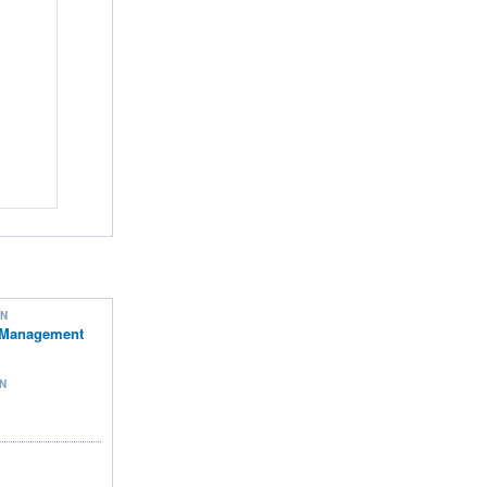
ON
 Management
N