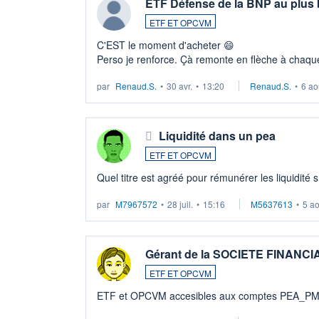
ETF Défense de la BNP au plus
ETF ET OPCVM
C'EST le moment d'acheter 😄​
Perso je renforce. Çà remonte en flèche à chaque
LU3 ...
par
Renaud.S.
•
30 avr.
•
13:20
Renaud.S.
•
6 ao
Liquidité dans un pea
ETF ET OPCVM
Quel titre est agréé pour rémunérer les liquidité 
par
M7967572
•
28 juil.
•
15:16
M5637613
•
5 a
Gérant de la SOCIETE FINANC
ETF ET OPCVM
ETF et OPCVM accesibles aux comptes PEA_P