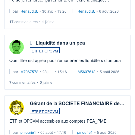
suspission d'accord dans.la guerre du moyen-orient.
par
Renaud.S.
•
30 avr.
•
13:20
Renaud.S.
•
6 août 2026
Investissement long terme tip top pour sa retraite.
LU3 ...
17
commentaires
•
1
j'aime
Liquidité dans un pea
ETF ET OPCVM
Quel titre est agréé pour rémunérer les liquidité s d'un pea
par
M7967572
•
28 juil.
•
15:16
M5637613
•
5 août 2026
7
commentaires
•
0
j'aime
Gérant de la SOCIETE FINANCIAIRE de…
ETF ET OPCVM
ETF et OPCVM accesibles aux comptes PEA_PME
par
pmourie1
•
05 août
•
17:16
pmourie1
•
5 août 2026