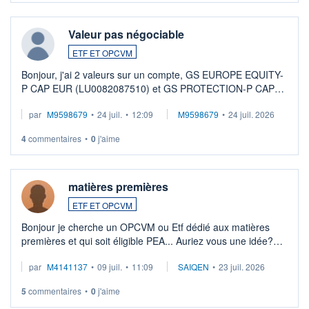
Valeur pas négociable
ETF ET OPCVM
Bonjour, j'ai 2 valeurs sur un compte, GS EUROPE EQUITY-
P CAP EUR (LU0082087510) et GS PROTECTION-P CAP
EUR (LU0546913194), que je souhaite vendre. Lorsque je
par
M9598679
•
24 juil.
•
12:09
M9598679
•
24 juil. 2026
veux procéder à la vente, on me signale ...
4
commentaires
•
0
j'aime
matières premières
ETF ET OPCVM
Bonjour je cherche un OPCVM ou Etf dédié aux matières
premières et qui soit éligible PEA... Auriez vous une idée?
Merci de vos conseils
par
M4141137
•
09 juil.
•
11:09
SAIQEN
•
23 juil. 2026
5
commentaires
•
0
j'aime