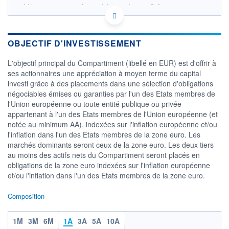
LU0201576666 - Amundi Luxembourg S.A.
OPCVM DERNIER COURS CONNU AU 05/08/2026
Consulter le prospectus / DIC
OBJECTIF D'INVESTISSEMENT
140
L'objectif principal du Compartiment (libellé en EUR) est d'offrir à
138
ses actionnaires une appréciation à moyen terme du capital
investi grâce à des placements dans une sélection d'obligations
136
négociables émises ou garanties par l'un des Etats membres de
134
l'Union européenne ou toute entité publique ou privée
02/12
02/04
04/08
appartenant à l'un des Etats membres de l'Union européenne (et
notée au minimum AA), indexées sur l'inflation européenne et/ou
CATÉGORIE MORNINGSTAR
l'inflation dans l'un des Etats membres de la zone euro. Les
Obligations EUR Indexées
marchés dominants seront ceux de la zone euro. Les deux tiers
sur l'Inflation
au moins des actifs nets du Compartiment seront placés en
FONDS PARTENAIRES
obligations de la zone euro indexées sur l'inflation européenne
TARIFS PRIVILÉGIÉS
0%
et/ou l'inflation dans l'un des Etats membres de la zone euro.
ÉLIGIBILITÉ
Composition
PEA
PEA-PME
BOURSOVIE LUX
BOURSOVIE
CTO BUSINESS
Non éligible Boursobank
1M
3M
6M
1A
3A
5A
10A