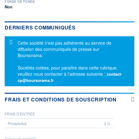
FONDS DE FONDS
Non
DERNIERS COMMUNIQUÉS
Message d'information
Cette société n'est pas adhérente au service de
diffusion des communiqués de presse sur
Boursorama.
Sociétés cotées, pour paraître dans cette rubrique,
veuillez nous contacter à l'adresse suivante :
contact-
cp@boursorama.fr
FRAIS ET CONDITIONS DE SOUSCRIPTION
FRAIS D'ENTRÉE
PROSPECTUS
3 %