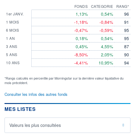
FONDS
CATEGORIE
RANG*
1,13%
0,54%
96
1er JANV.
-1,18%
-0,84%
91
1 MOIS
-0,47%
-0,59%
95
6 MOIS
0,18%
0,54%
95
1 AN
0,45%
4,55%
87
3 ANS
-8,50%
2,05%
90
5 ANS
-4,41%
10,95%
94
10 ANS
*Rangs calculés en percentile par Morningstar sur la dernière valeur liquidative du
mois précédent.
Consulter les infos des autres fonds
MES LISTES
Valeurs les plus consultées