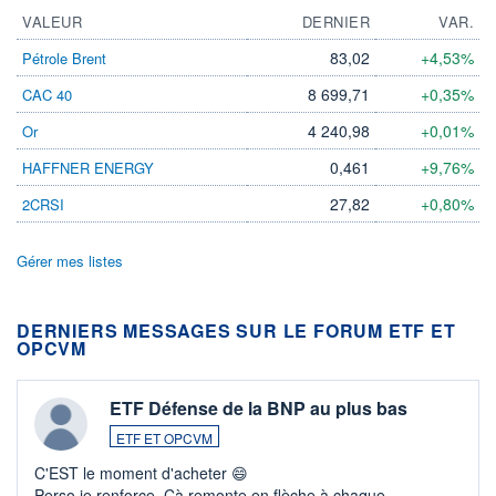
VALEUR
DERNIER
VAR.
83,02
+4,53%
Pétrole Brent
8 699,71
+0,35%
CAC 40
4 240,98
+0,01%
Or
0,461
+9,76%
HAFFNER ENERGY
27,82
+0,80%
2CRSI
Gérer mes listes
DERNIERS MESSAGES SUR LE FORUM ETF ET
OPCVM
ETF Défense de la BNP au plus bas
ETF ET OPCVM
C'EST le moment d'acheter 😄​
Perso je renforce. Çà remonte en flèche à chaque