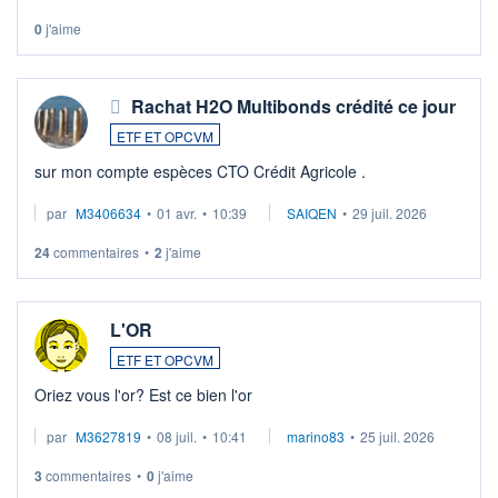
0
j'aime
Rachat H2O Multibonds crédité ce jour
ETF ET OPCVM
sur mon compte espèces CTO Crédit Agricole .
par
M3406634
•
01 avr.
•
10:39
SAIQEN
•
29 juil. 2026
24
commentaires
•
2
j'aime
L'OR
ETF ET OPCVM
Oriez vous l'or? Est ce bien l'or
par
M3627819
•
08 juil.
•
10:41
marino83
•
25 juil. 2026
3
commentaires
•
0
j'aime