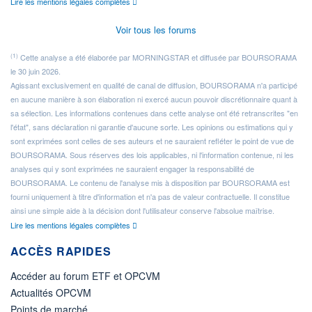
Lire les mentions légales complètes
Voir tous les forums
(1)
Cette analyse a été élaborée par MORNINGSTAR et diffusée par BOURSORAMA
le 30 juin 2026.
Agissant exclusivement en qualité de canal de diffusion, BOURSORAMA n'a participé
en aucune manière à son élaboration ni exercé aucun pouvoir discrétionnaire quant à
sa sélection. Les informations contenues dans cette analyse ont été retranscrites "en
l'état", sans déclaration ni garantie d'aucune sorte. Les opinions ou estimations qui y
sont exprimées sont celles de ses auteurs et ne sauraient refléter le point de vue de
BOURSORAMA. Sous réserves des lois applicables, ni l'information contenue, ni les
analyses qui y sont exprimées ne sauraient engager la responsabilité de
BOURSORAMA. Le contenu de l'analyse mis à disposition par BOURSORAMA est
fourni uniquement à titre d'information et n'a pas de valeur contractuelle. Il constitue
ainsi une simple aide à la décision dont l'utilisateur conserve l'absolue maîtrise.
Lire les mentions légales complètes
ACCÈS RAPIDES
Accéder au forum ETF et OPCVM
Actualités OPCVM
Points de marché