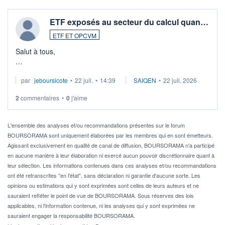
ETF exposés au secteur du calcul quan…
ETF ET OPCVM
Salut à tous,
Je cherche à investir sur le secteur du calcul quantique, mais
par
jeboursicote
•
22 juil.
•
14:39
SAIQEN
•
22 juil. 2026
via un ETF plutôt que des actions individuelles.
2
commentaires
•
0
j'aime
Idéalement, je voudrais qu'il soit éligible au PEA.
Pour l' ...
L'ensemble des analyses et/ou recommandations présentes sur le forum
BOURSORAMA sont uniquement élaborées par les membres qui en sont émetteurs.
Agissant exclusivement en qualité de canal de diffusion, BOURSORAMA n'a participé
en aucune manière à leur élaboration ni exercé aucun pouvoir discrétionnaire quant à
leur sélection. Les informations contenues dans ces analyses et/ou recommandations
ont été retranscrites "en l'état", sans déclaration ni garantie d'aucune sorte. Les
opinions ou estimations qui y sont exprimées sont celles de leurs auteurs et ne
sauraient refléter le point de vue de BOURSORAMA. Sous réserves des lois
applicables, ni l'information contenue, ni les analyses qui y sont exprimées ne
sauraient engager la responsabilité BOURSORAMA.