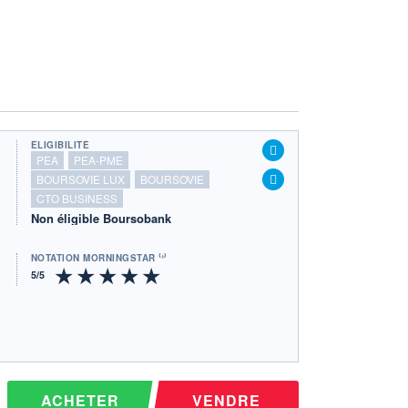
ÉLIGIBILITÉ
PEA
PEA-PME
BOURSOVIE LUX
BOURSOVIE
CTO BUSINESS
Non éligible Boursobank
NOTATION MORNINGSTAR ⁽¹⁾
ACHETER
VENDRE