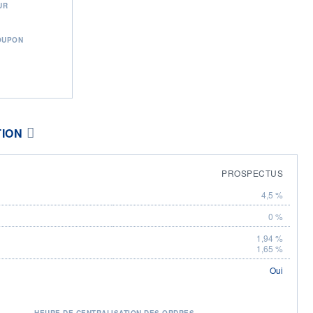
UR
OUPON
TION
PROSPECTUS
4,5 %
0 %
1,94 %
1,65 %
Oui
HEURE DE CENTRALISATION DES ORDRES