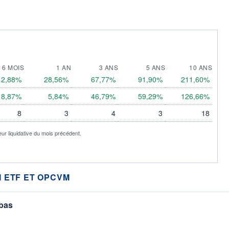
6 MOIS
1 AN
3 ANS
5 ANS
10 ANS
12,88%
28,56%
67,77%
91,90%
211,60%
8,87%
5,84%
46,79%
59,29%
126,66%
8
3
4
3
18
eur liquidative du mois précédent.
 ETF ET OPCVM
 bas