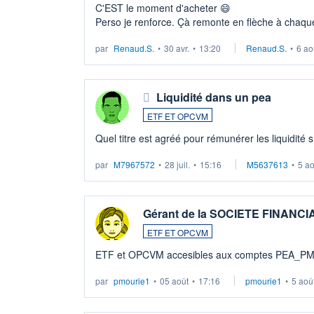
C'EST le moment d'acheter 😄​
Perso je renforce. Çà remonte en flèche à chaque
LU3 ...
par
Renaud.S.
•
30 avr.
•
13:20
Renaud.S.
•
6 ao
Liquidité dans un pea
ETF ET OPCVM
Quel titre est agréé pour rémunérer les liquidité 
par
M7967572
•
28 juil.
•
15:16
M5637613
•
5 a
Gérant de la SOCIETE FINANC
ETF ET OPCVM
ETF et OPCVM accesibles aux comptes PEA_P
par
pmourie1
•
05 août
•
17:16
pmourie1
•
5 aoû