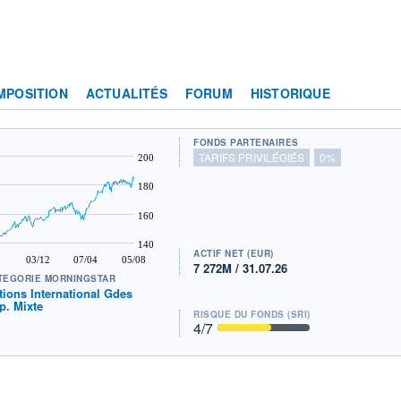
MPOSITION
ACTUALITÉS
FORUM
HISTORIQUE
FONDS PARTENAIRES
TARIFS PRIVILÉGIÉS
0%
200
180
160
140
ACTIF NET (EUR)
03/12
07/04
05/08
7 272M / 31.07.26
TÉGORIE MORNINGSTAR
tions International Gdes
p. Mixte
RISQUE DU FONDS (SRI)
4
/7