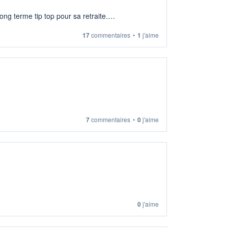
ng terme tip top pour sa retraite.
17
commentaires
•
1
j'aime
7
commentaires
•
0
j'aime
0
j'aime