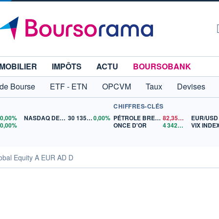
MOBILIER
IMPÔTS
ACTU
BOURSOBANK
 de Bourse
ETF - ETN
OPCVM
Taux
Devises
CHIFFRES-CLÉS
0
0,00%
NASDAQ DEC26
30 135,00
0,00%
PÉTROLE BRENT
82,35
$US
EUR/USD
5
0,00%
ONCE D'OR
4 342,26
$US
VIX INDE
obal Equity A EUR AD D