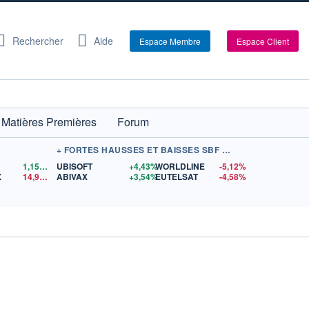
Rechercher
Aide
Espace Membre
Espace Client
Matières Premières
Forum
+ FORTES HAUSSES ET BAISSES SBF 120
1,1559
$US
UBISOFT
+4,43%
WORLDLINE
-5,12%
X
14,90
$US
ABIVAX
+3,54%
EUTELSAT
-4,58%