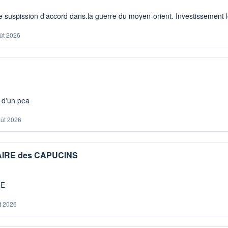
 suspission d'accord dans.la guerre du moyen-orient. Investissement lo
ût 2026
s d'un pea
oût 2026
IAIRE des CAPUCINS
ME
t 2026