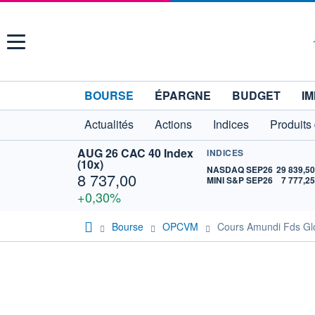
Menu
BOURSE
ÉPARGNE
BUDGET
IM
Actualités
Actions
Indices
Produits
AUG 26 CAC 40 Index
INDICES
(10x)
NASDAQ SEP26
29 839,5
8 737,00
MINI S&P SEP26
7 777,2
+0,30%
Bourse
OPCVM
Cours Amundi Fds Gl