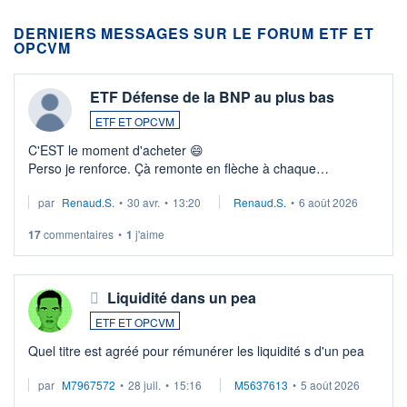
DERNIERS MESSAGES SUR LE FORUM ETF ET
OPCVM
ETF Défense de la BNP au plus bas
ETF ET OPCVM
C'EST le moment d'acheter 😄​
Perso je renforce. Çà remonte en flèche à chaque
suspission d'accord dans.la guerre du moyen-orient.
par
Renaud.S.
•
30 avr.
•
13:20
Renaud.S.
•
6 août 2026
Investissement long terme tip top pour sa retraite.
LU3 ...
17
commentaires
•
1
j'aime
Liquidité dans un pea
ETF ET OPCVM
Quel titre est agréé pour rémunérer les liquidité s d'un pea
par
M7967572
•
28 juil.
•
15:16
M5637613
•
5 août 2026