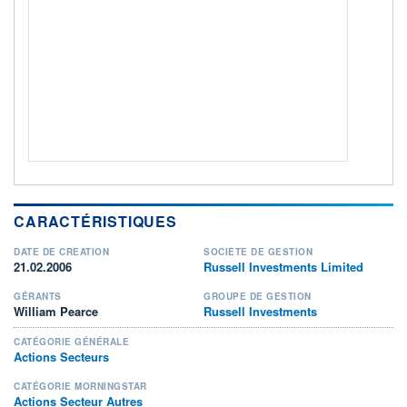
ACTIF NET (EUR)
896M / 31.07.26
NOTATION MORNINGSTAR ⁽¹⁾
RISQUE DU FONDS (SRI)
4
/7
+ PORTEFEUILLE
+ LISTE
CARACTÉRISTIQUES
DATE DE CRÉATION
SOCIÉTÉ DE GESTION
21.02.2006
Russell Investments Limited
GÉRANTS
GROUPE DE GESTION
William Pearce
Russell Investments
CATÉGORIE GÉNÉRALE
Actions Secteurs
CATÉGORIE MORNINGSTAR
Actions Secteur Autres