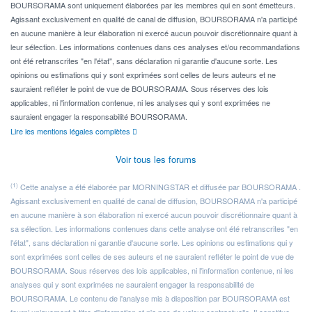
BOURSORAMA sont uniquement élaborées par les membres qui en sont émetteurs.
Agissant exclusivement en qualité de canal de diffusion, BOURSORAMA n'a participé
en aucune manière à leur élaboration ni exercé aucun pouvoir discrétionnaire quant à
leur sélection. Les informations contenues dans ces analyses et/ou recommandations
ont été retranscrites "en l'état", sans déclaration ni garantie d'aucune sorte. Les
opinions ou estimations qui y sont exprimées sont celles de leurs auteurs et ne
sauraient refléter le point de vue de BOURSORAMA. Sous réserves des lois
applicables, ni l'information contenue, ni les analyses qui y sont exprimées ne
sauraient engager la responsabilité BOURSORAMA.
Lire les mentions légales complètes
Voir tous les forums
(1)
Cette analyse a été élaborée par MORNINGSTAR et diffusée par BOURSORAMA .
Agissant exclusivement en qualité de canal de diffusion, BOURSORAMA n'a participé
en aucune manière à son élaboration ni exercé aucun pouvoir discrétionnaire quant à
sa sélection. Les informations contenues dans cette analyse ont été retranscrites "en
l'état", sans déclaration ni garantie d'aucune sorte. Les opinions ou estimations qui y
sont exprimées sont celles de ses auteurs et ne sauraient refléter le point de vue de
BOURSORAMA. Sous réserves des lois applicables, ni l'information contenue, ni les
analyses qui y sont exprimées ne sauraient engager la responsabilité de
BOURSORAMA. Le contenu de l'analyse mis à disposition par BOURSORAMA est
fourni uniquement à titre d'information et n'a pas de valeur contractuelle. Il constitue