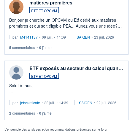
matières premières
ETF ET OPCVM
Bonjour je cherche un OPCVM ou Etf dédié aux matières
premières et qui soit éligible PEA... Auriez vous une idée?
Merci de vos conseils
par
M4141137
•
09 juil.
•
11:09
SAIQEN
•
23 juil. 2026
5
commentaires
•
0
j'aime
ETF exposés au secteur du calcul quan…
ETF ET OPCVM
Salut à tous,
Je cherche à investir sur le secteur du calcul quantique, mais
par
jeboursicote
•
22 juil.
•
14:39
SAIQEN
•
22 juil. 2026
via un ETF plutôt que des actions individuelles.
2
commentaires
•
0
j'aime
Idéalement, je voudrais qu'il soit éligible au PEA.
Pour l' ...
L'ensemble des analyses et/ou recommandations présentes sur le forum