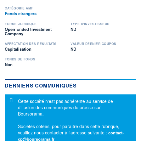
CATÉGORIE AMF
Fonds etrangers
FORME JURIDIQUE
TYPE D'INVESTISSEUR
Open Ended Investment
ND
Company
AFFECTATION DES RÉSULTATS
VALEUR DERNIER COUPON
Capitalisation
ND
FONDS DE FONDS
Non
DERNIERS COMMUNIQUÉS
Message d'information
Cette société n'est pas adhérente au service de
diffusion des communiqués de presse sur
Boursorama.
Sociétés cotées, pour paraître dans cette rubrique,
veuillez nous contacter à l'adresse suivante :
contact-
cp@boursorama.fr