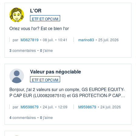
L'OR
ETF ET OPCVM
Oriez vous l'or? Est ce bien l'or
par
M3627819
•
08 juil.
•
10:41
marino83
•
25 juil. 2026
3
commentaires
•
0
j'aime
Valeur pas négociable
ETF ET OPCVM
Bonjour, j'ai 2 valeurs sur un compte, GS EUROPE EQUITY-
P CAP EUR (LU0082087510) et GS PROTECTION-P CAP
EUR (LU0546913194), que je souhaite vendre. Lorsque je
par
M9598679
•
24 juil.
•
12:09
M9598679
•
24 juil. 2026
veux procéder à la vente, on me signale ...
4
commentaires
•
0
j'aime