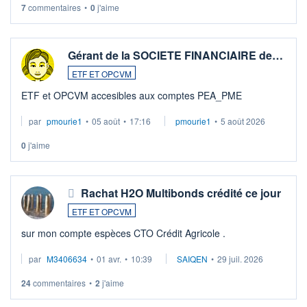
7
commentaires
•
0
j'aime
Gérant de la SOCIETE FINANCIAIRE de…
ETF ET OPCVM
ETF et OPCVM accesibles aux comptes PEA_PME
par
pmourie1
•
05 août
•
17:16
pmourie1
•
5 août 2026
0
j'aime
Rachat H2O Multibonds crédité ce jour
ETF ET OPCVM
sur mon compte espèces CTO Crédit Agricole .
par
M3406634
•
01 avr.
•
10:39
SAIQEN
•
29 juil. 2026
24
commentaires
•
2
j'aime