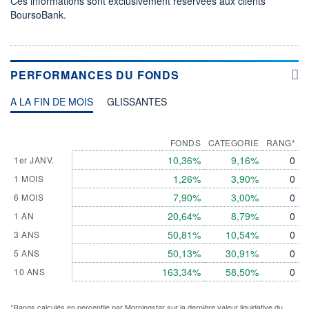
Ces informations sont exclusivement réservées aux clients
BoursoBank.
PERFORMANCES DU FONDS
A LA FIN DE MOIS
GLISSANTES
FONDS
CATEGORIE
RANG*
10,36%
9,16%
0
1er JANV.
1,26%
3,90%
0
1 MOIS
7,90%
3,00%
0
6 MOIS
20,64%
8,79%
0
1 AN
50,81%
10,54%
0
3 ANS
50,13%
30,91%
0
5 ANS
163,34%
58,50%
0
10 ANS
*Rangs calculés en percentile par Morningstar sur la dernière valeur liquidative du