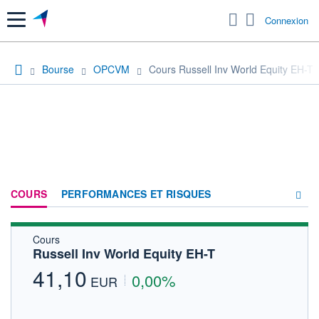
Menu
Connexion
Bourse
OPCVM
Cours Russell Inv World Equity EH-T
COURS
PERFORMANCES ET RISQUES
Cours
COMPOSITION
Russell Inv World Equity EH-T
ACTUALITÉS
41,10
0,00%
EUR
FORUM
HISTORIQUE