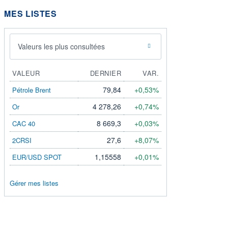
MES LISTES
Valeurs les plus consultées
VALEUR
DERNIER
VAR.
79,84
+0,53%
Pétrole Brent
4 278,26
+0,74%
Or
8 669,3
+0,03%
CAC 40
27,6
+8,07%
2CRSI
1,15558
+0,01%
EUR/USD SPOT
Gérer mes listes