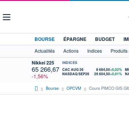
Menu
BOURSE
ÉPARGNE
BUDGET
IM
Actualités
Actions
Indices
Produits
Nikkei 225
INDICES
65 266,67
CAC AUG 26
8 684,00
+0,02%
MI
NASDAQ SEP26
29 604,50
+0,01%
N
-1,56%
Bourse
OPCVM
Cours PIMCO GIS Glb 