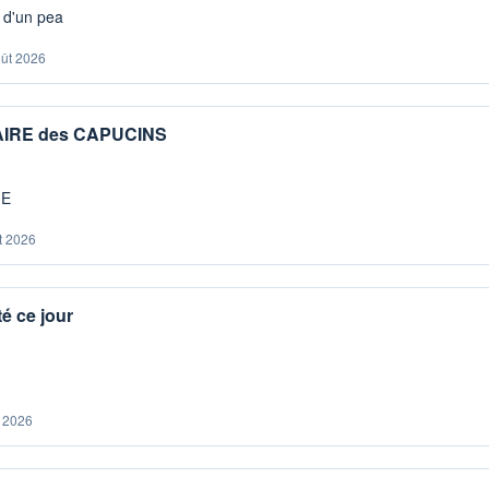
s d'un pea
oût 2026
IAIRE des CAPUCINS
ME
t 2026
é ce jour
. 2026