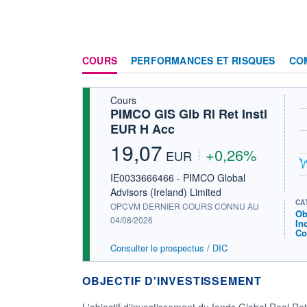
COURS
PERFORMANCES ET RISQUES
CO
Cours
PIMCO GIS Glb Rl Ret Instl
EUR H Acc
19,07
+0,26%
EUR
IE0033666466 - PIMCO Global
Advisors (Ireland) Limited
CA
OPCVM DERNIER COURS CONNU AU
Ob
04/08/2026
In
Co
Consulter le prospectus / DIC
OBJECTIF D'INVESTISSEMENT
L'objectif d'investissement du fonds Global Real Re