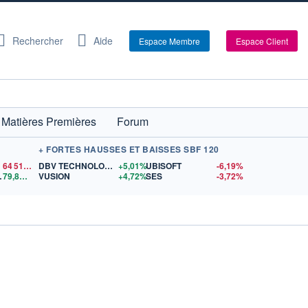
Rechercher
Aide
Espace Membre
Espace Client
Matières Premières
Forum
+ FORTES HAUSSES ET BAISSES SBF 120
64 518,51
$US
DBV TECHNOLOGIES
+5,01%
UBISOFT
-6,19%
RENT
79,84
$US
VUSION
+4,72%
SES
-3,72%