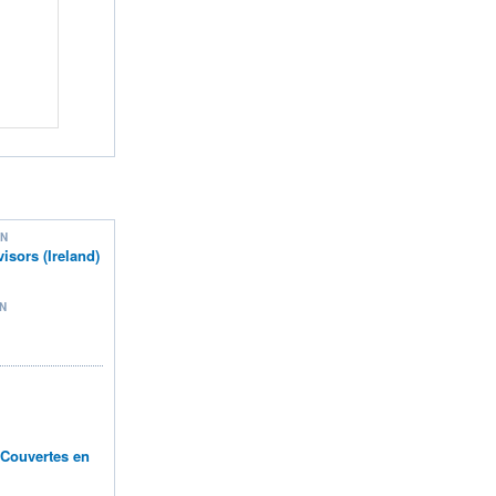
ON
sors (Ireland)
N
n Couvertes en