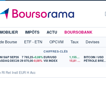
MOBILIER
IMPÔTS
ACTU
BOURSOBANK
 de Bourse
ETF - ETN
OPCVM
Taux
Devises
CHIFFRES-CLÉS
NI S&P SEP26
7 765,25
+0,08%
EUR/USD
1,1556
$US
BITCOIN / USD
ASDAQ DEC26
29 870,00
-0,08%
VIX INDEX
15,81
$US
PÉTROLE B
Rl Ret Instl EUR H Acc