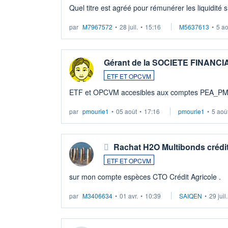
Quel titre est agréé pour rémunérer les liquidité 
par
M7967572
•
28 juil.
•
15:16
M5637613
•
5 a
Gérant de la SOCIETE FINANC
ETF ET OPCVM
ETF et OPCVM accesibles aux comptes PEA_P
par
pmourie1
•
05 août
•
17:16
pmourie1
•
5 aoû
Rachat H2O Multibonds crédit
ETF ET OPCVM
sur mon compte espèces CTO Crédit Agricole .
par
M3406634
•
01 avr.
•
10:39
SAIQEN
•
29 juil