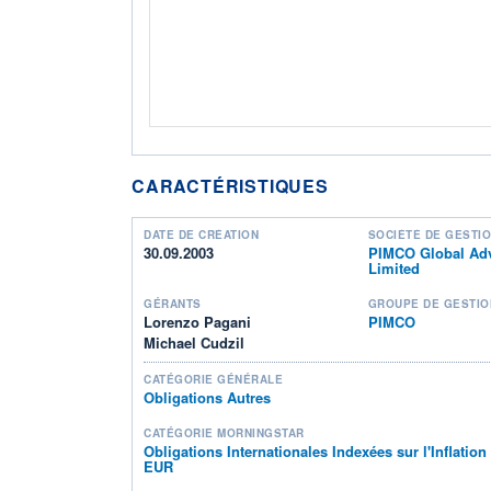
CARACTÉRISTIQUES
DATE DE CRÉATION
SOCIÉTÉ DE GESTI
30.09.2003
PIMCO Global Advi
Limited
GÉRANTS
GROUPE DE GESTIO
Lorenzo Pagani
PIMCO
Michael Cudzil
CATÉGORIE GÉNÉRALE
Obligations Autres
CATÉGORIE MORNINGSTAR
Obligations Internationales Indexées sur l'Inflatio
EUR