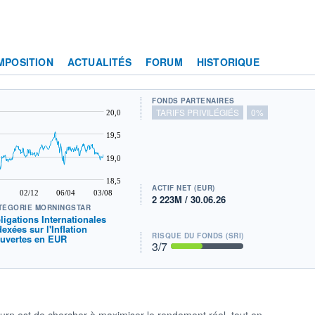
MPOSITION
ACTUALITÉS
FORUM
HISTORIQUE
FONDS PARTENAIRES
TARIFS PRIVILÉGIÉS
0%
20,0
19,5
19,0
18,5
ACTIF NET (EUR)
02/12
06/04
03/08
2 223M / 30.06.26
TÉGORIE MORNINGSTAR
ligations Internationales
dexées sur l'Inflation
RISQUE DU FONDS (SRI)
uvertes en EUR
3
/7
turn est de chercher à maximiser le rendement réel, tout en