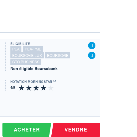
ÉLIGIBILITÉ
PEA
PEA-PME
BOURSOVIE LUX
BOURSOVIE
CTO BUSINESS
Non éligible Boursobank
NOTATION MORNINGSTAR ⁽¹⁾
ACHETER
VENDRE