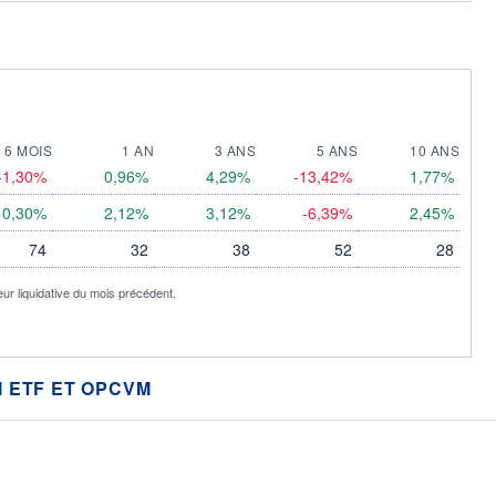
6 MOIS
1 AN
3 ANS
5 ANS
10 ANS
-1,30%
0,96%
4,29%
-13,42%
1,77%
0,30%
2,12%
3,12%
-6,39%
2,45%
74
32
38
52
28
eur liquidative du mois précédent.
 ETF ET OPCVM