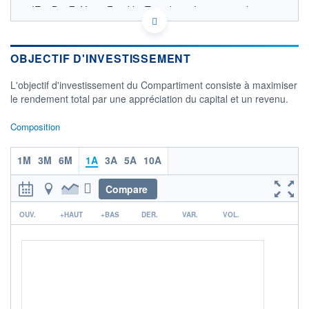
IE00B19Z7Y58 - Franklin Templeton International
Services S.à r.l.
OPCVM DERNIER COURS CONNU AU 06/08/2026
Consulter le prospectus / DIC
OBJECTIF D'INVESTISSEMENT
160
L'objectif d'investissement du Compartiment consiste à maximiser
le rendement total par une appréciation du capital et un revenu.
155
Composition
150
1M
3M
6M
1A
3A
5A
10A
04/12
07/04
05/08
Compare
CATÉGORIE MORNINGSTAR
Obligations USD
r
Diversifiées
OUV.
+HAUT
+BAS
DER.
VAR.
VOL.
FONDS PARTENAIRES
TARIFS PRIVILÉGIÉS
0%
ÉLIGIBILITÉ
PEA
PEA-PME
BOURSOVIE LUX
BOURSOVIE
CTO BUSINESS