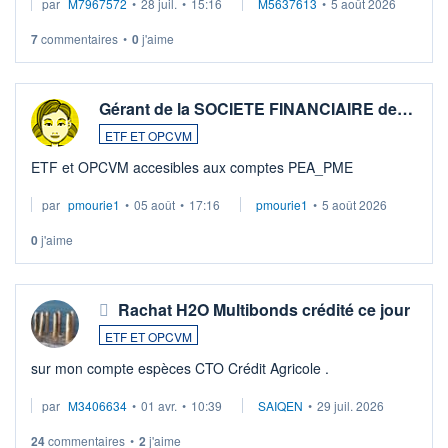
par
M7967572
•
28 juil.
•
15:16
M5637613
•
5 août 2026
7
commentaires
•
0
j'aime
Gérant de la SOCIETE FINANCIAIRE de…
ETF ET OPCVM
ETF et OPCVM accesibles aux comptes PEA_PME
par
pmourie1
•
05 août
•
17:16
pmourie1
•
5 août 2026
0
j'aime
Rachat H2O Multibonds crédité ce jour
ETF ET OPCVM
sur mon compte espèces CTO Crédit Agricole .
par
M3406634
•
01 avr.
•
10:39
SAIQEN
•
29 juil. 2026
24
commentaires
•
2
j'aime