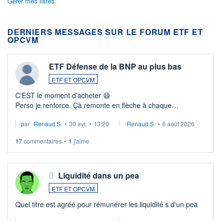
Gérer mes listes
DERNIERS MESSAGES SUR LE FORUM ETF ET
OPCVM
ETF Défense de la BNP au plus bas
ETF ET OPCVM
C'EST le moment d'acheter 😄​
Perso je renforce. Çà remonte en flèche à chaque
suspission d'accord dans.la guerre du moyen-orient.
par
Renaud.S.
•
30 avr.
•
13:20
Renaud.S.
•
6 août 2026
Investissement long terme tip top pour sa retraite.
LU3 ...
17
commentaires
•
1
j'aime
Liquidité dans un pea
ETF ET OPCVM
Quel titre est agréé pour rémunérer les liquidité s d'un pea