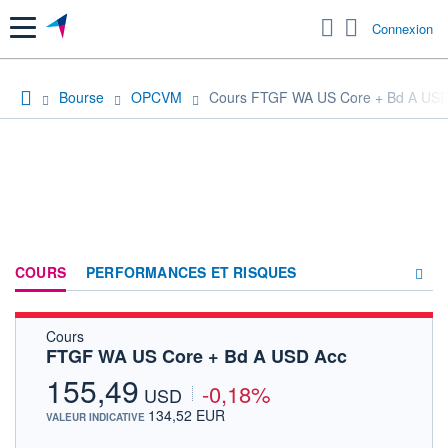
Menu
Connexion
Bourse
OPCVM
Cours FTGF WA US Core + Bd A USD
COURS
PERFORMANCES ET RISQUES
Cours
COMPOSITION
FTGF WA US Core + Bd A USD Acc
ACTUALITÉS
155,49
-0,18%
USD
FORUM
134,52 EUR
VALEUR INDICATIVE
HISTORIQUE