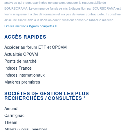
analyses qui y sont exprimées ne sauraient engager la responsabilité de
BOURSORAMA. Le contenu de l'analyse mis à disposition par BOURSORAMA est
fourni uniquement à titre d'information et n'a pas de valeur contractuelle. Il constitue
ainsi une simple aide à la décision dont l'utilisateur conserve l'absolue maîtrise.
Lire les mentions légales complètes
ACCÈS RAPIDES
Accéder au forum ETF et OPCVM
Actualités OPCVM
Points de marché
Indices France
Indices internationaux
Matières premières
SOCIÉTÉS DE GESTION LES PLUS
RECHERCHÉES / CONSULTÉES *
Amundi
Carmignac
Theam
Allianz Global Investors