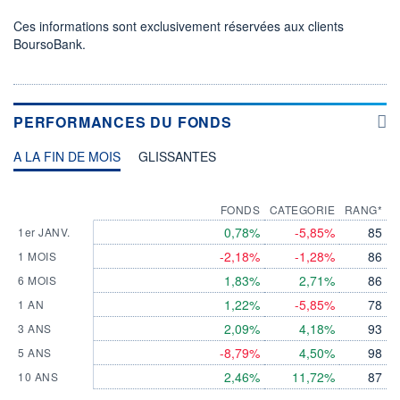
Ces informations sont exclusivement réservées aux clients
BoursoBank.
PERFORMANCES DU FONDS
A LA FIN DE MOIS
GLISSANTES
FONDS
CATEGORIE
RANG*
0,78%
-5,85%
85
1er JANV.
-2,18%
-1,28%
86
1 MOIS
1,83%
2,71%
86
6 MOIS
1,22%
-5,85%
78
1 AN
2,09%
4,18%
93
3 ANS
-8,79%
4,50%
98
5 ANS
2,46%
11,72%
87
10 ANS