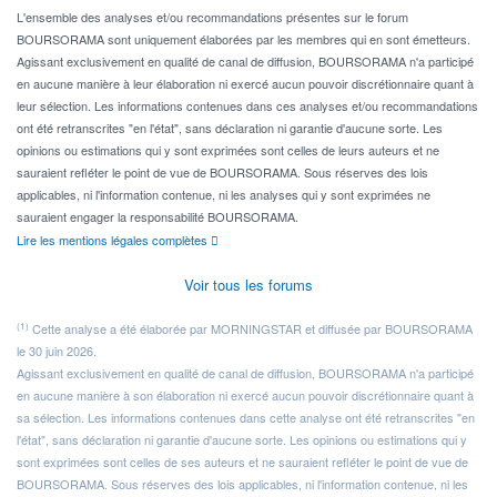
Pour l' ...
L'ensemble des analyses et/ou recommandations présentes sur le forum
BOURSORAMA sont uniquement élaborées par les membres qui en sont émetteurs.
Agissant exclusivement en qualité de canal de diffusion, BOURSORAMA n'a participé
en aucune manière à leur élaboration ni exercé aucun pouvoir discrétionnaire quant à
leur sélection. Les informations contenues dans ces analyses et/ou recommandations
ont été retranscrites "en l'état", sans déclaration ni garantie d'aucune sorte. Les
opinions ou estimations qui y sont exprimées sont celles de leurs auteurs et ne
sauraient refléter le point de vue de BOURSORAMA. Sous réserves des lois
applicables, ni l'information contenue, ni les analyses qui y sont exprimées ne
sauraient engager la responsabilité BOURSORAMA.
Lire les mentions légales complètes
Voir tous les forums
(1)
Cette analyse a été élaborée par MORNINGSTAR et diffusée par BOURSORAMA
le 30 juin 2026.
Agissant exclusivement en qualité de canal de diffusion, BOURSORAMA n'a participé
en aucune manière à son élaboration ni exercé aucun pouvoir discrétionnaire quant à
sa sélection. Les informations contenues dans cette analyse ont été retranscrites "en
l'état", sans déclaration ni garantie d'aucune sorte. Les opinions ou estimations qui y
sont exprimées sont celles de ses auteurs et ne sauraient refléter le point de vue de
BOURSORAMA. Sous réserves des lois applicables, ni l'information contenue, ni les