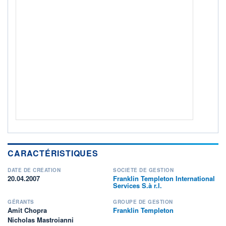
Non éligible Boursobank
ACTIF NET (EUR)
141M / 31.07.26
NOTATION MORNINGSTAR ⁽¹⁾
RISQUE DU FONDS (SRI)
3
/7
+ PORTEFEUILLE
+ LISTE
CARACTÉRISTIQUES
DATE DE CRÉATION
SOCIÉTÉ DE GESTION
20.04.2007
Franklin Templeton International
Services S.à r.l.
GÉRANTS
GROUPE DE GESTION
Amit Chopra
Franklin Templeton
Nicholas Mastroianni