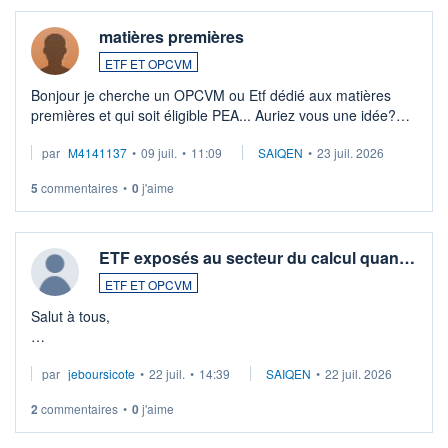
matières premières
ETF ET OPCVM
Bonjour je cherche un OPCVM ou Etf dédié aux matières
premières et qui soit éligible PEA... Auriez vous une idée?
Merci de vos conseils
par
M4141137
•
09 juil.
•
11:09
SAIQEN
•
23 juil. 2026
5
commentaires
•
0
j'aime
ETF exposés au secteur du calcul quan…
ETF ET OPCVM
Salut à tous,
Je cherche à investir sur le secteur du calcul quantique, mais
par
jeboursicote
•
22 juil.
•
14:39
SAIQEN
•
22 juil. 2026
via un ETF plutôt que des actions individuelles.
2
commentaires
•
0
j'aime
Idéalement, je voudrais qu'il soit éligible au PEA.