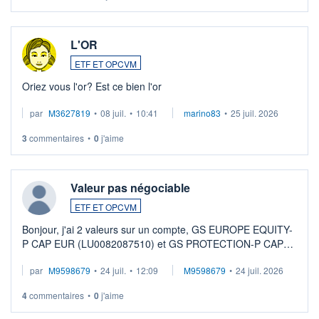
L'OR
ETF ET OPCVM
Oriez vous l'or? Est ce bien l'or
par
M3627819
•
08 juil.
•
10:41
marino83
•
25 juil. 2026
3
commentaires
•
0
j'aime
Valeur pas négociable
ETF ET OPCVM
Bonjour, j'ai 2 valeurs sur un compte, GS EUROPE EQUITY-
P CAP EUR (LU0082087510) et GS PROTECTION-P CAP
EUR (LU0546913194), que je souhaite vendre. Lorsque je
par
M9598679
•
24 juil.
•
12:09
M9598679
•
24 juil. 2026
veux procéder à la vente, on me signale ...
4
commentaires
•
0
j'aime