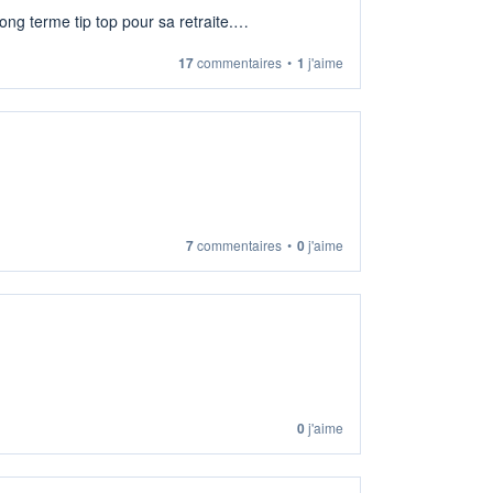
ng terme tip top pour sa retraite.
17
commentaires
•
1
j'aime
7
commentaires
•
0
j'aime
0
j'aime