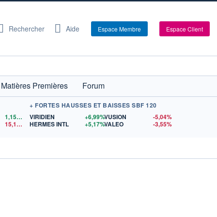
Rechercher
Aide
Espace Membre
Espace Client
Matières Premières
Forum
+ FORTES HAUSSES ET BAISSES SBF 120
1,1522
$US
VIRIDIEN
+6,99%
VUSION
-5,04%
15,15
$US
HERMES INTL
+5,17%
VALEO
-3,55%