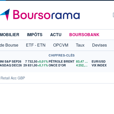
MOBILIER
IMPÔTS
ACTU
BOURSOBANK
 de Bourse
ETF - ETN
OPCVM
Taux
Devises
CHIFFRES-CLÉS
INI S&P SEP26
7 732,50
+0,01%
PÉTROLE BRENT
83,47
$US
EUR/USD
ASDAQ DEC26
29 831,00
+0,11%
ONCE D'OR
4 252,01
$US
VIX INDEX
 Retail Acc GBP