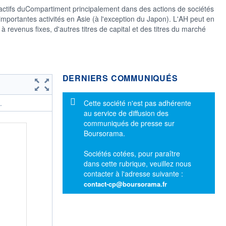
es actifs duCompartiment principalement dans des actions de sociétés
importantes activités en Asie (à l'exception du Japon). L'AH peut en
s à revenus fixes, d'autres titres de capital et des titres du marché
DERNIERS COMMUNIQUÉS
Message d'information
Cette société n'est pas adhérente
.
au service de diffusion des
communiqués de presse sur
Boursorama.
Sociétés cotées, pour paraître
dans cette rubrique, veuillez nous
contacter à l'adresse suivante :
contact-cp@boursorama.fr