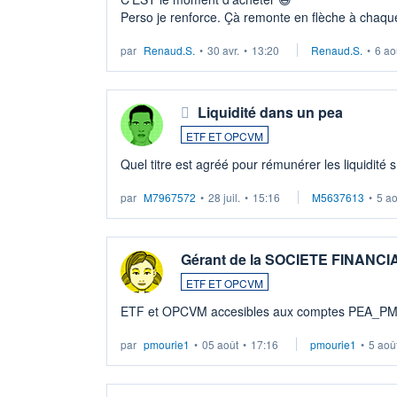
Perso je renforce. Çà remonte en flèche à chaque
LU3 ...
par
Renaud.S.
•
30 avr.
•
13:20
Renaud.S.
•
6 ao
Liquidité dans un pea
ETF ET OPCVM
Quel titre est agréé pour rémunérer les liquidité 
par
M7967572
•
28 juil.
•
15:16
M5637613
•
5 a
Gérant de la SOCIETE FINANC
ETF ET OPCVM
ETF et OPCVM accesibles aux comptes PEA_P
par
pmourie1
•
05 août
•
17:16
pmourie1
•
5 aoû