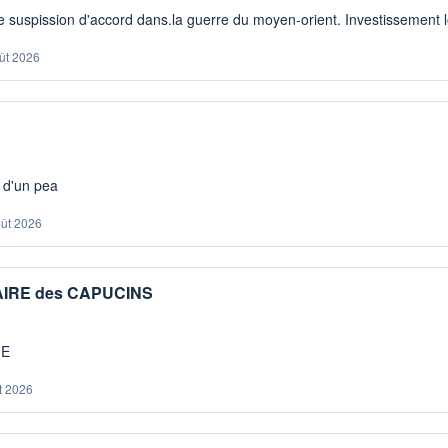
 suspission d'accord dans.la guerre du moyen-orient. Investissement lo
ût 2026
s d'un pea
oût 2026
IAIRE des CAPUCINS
ME
t 2026