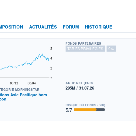
MPOSITION
ACTUALITÉS
FORUM
HISTORIQUE
FONDS PARTENAIRES
TARIFS PRIVILÉGIÉS
0%
5
4
3
2
ACTIF NET (EUR)
03/12
08/04
295M / 31.07.26
TÉGORIE MORNINGSTAR
tions Asie-Pacifique hors
pon
RISQUE DU FONDS (SRI)
5
/7