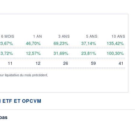
6 MOIS
1 AN
3 ANS
5 ANS
10 ANS
23,67%
46,70%
69,23%
37,14%
135,42%
13,72%
12,57%
31,69%
23,81%
100,30%
11
12
26
59
41
eur liquidative du mois précédent.
 ETF ET OPCVM
 bas