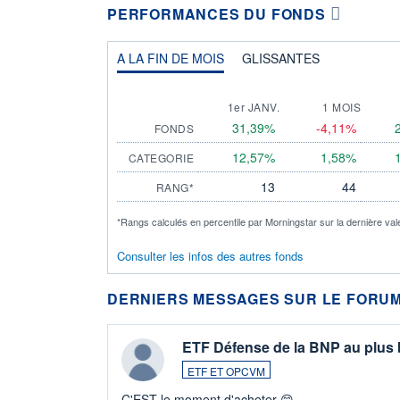
PERFORMANCES DU FONDS
A LA FIN DE MOIS
GLISSANTES
1er JANV.
1 MOIS
31,39%
-4,11%
FONDS
12,57%
1,58%
CATEGORIE
13
44
RANG*
*Rangs calculés en percentile par Morningstar sur la dernière val
Consulter les infos des autres fonds
DERNIERS MESSAGES SUR LE FORUM
ETF Défense de la BNP au plus
ETF ET OPCVM
C'EST le moment d'acheter 😄​