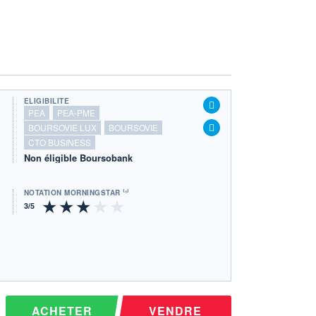
ÉLIGIBILITÉ
PEA
PEA-PME
BOURSOVIE LUX
BOURSOVIE
CTO BUSINESS
Non éligible Boursobank
NOTATION MORNINGSTAR ⁽¹⁾
ACHETER
VENDRE