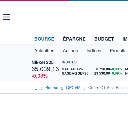
Menu
BOURSE
ÉPARGNE
BUDGET
IM
Actualités
Actions
Indices
Produits
Nikkei 225
INDICES
65 039,16
CAC AUG 26
8 718,00
+0,08%
M
NASDAQ SEP26
29 530,00
+0,09%
N
-0,98%
Bourse
OPCVM
Cours CT Asia Pacific