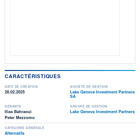
NOTATION MORNINGSTAR ⁽¹⁾
RISQUE DU FONDS (SRI)
0
/7
+ PORTEFEUILLE
+ LISTE
CARACTÉRISTIQUES
DATE DE CRÉATION
SOCIÉTÉ DE GESTION
28.02.2025
Lake Geneva Investment Partners
SA
GÉRANTS
GROUPE DE GESTION
Ilias Bahraoui
Lake Geneva Investment Partners
Peter Mezzomo
CATÉGORIE GÉNÉRALE
Alternatifs