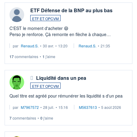
ETF Défense de la BNP au plus bas
ETF ET OPCVM
C'EST le moment d'acheter 😄​
Perso je renforce. Çà remonte en flèche à chaque
suspission d'accord dans.la guerre du moyen-orient.
par
Renaud.S.
•
30 avr.
•
13:20
Renaud.S.
•
21:35
Investissement long terme tip top pour sa retraite.
LU3 ...
17
commentaires
•
1
j'aime
Liquidité dans un pea
ETF ET OPCVM
Quel titre est agréé pour rémunérer les liquidité s d'un pea
par
M7967572
•
28 juil.
•
15:16
M5637613
•
5 août 2026
7
commentaires
•
0
j'aime