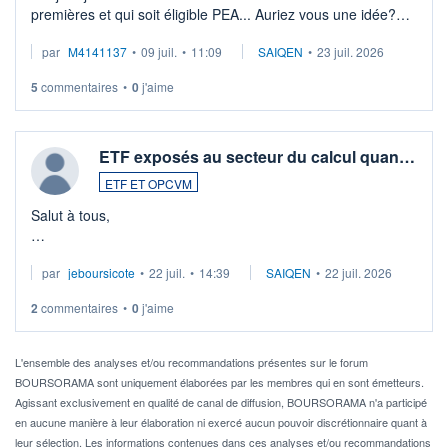
premières et qui soit éligible PEA... Auriez vous une idée?
Merci de vos conseils
par
M4141137
•
09 juil.
•
11:09
SAIQEN
•
23 juil. 2026
5
commentaires
•
0
j'aime
ETF exposés au secteur du calcul quan…
ETF ET OPCVM
Salut à tous,
Je cherche à investir sur le secteur du calcul quantique, mais
par
jeboursicote
•
22 juil.
•
14:39
SAIQEN
•
22 juil. 2026
via un ETF plutôt que des actions individuelles.
2
commentaires
•
0
j'aime
Idéalement, je voudrais qu'il soit éligible au PEA.
Pour l' ...
L'ensemble des analyses et/ou recommandations présentes sur le forum
BOURSORAMA sont uniquement élaborées par les membres qui en sont émetteurs.
Agissant exclusivement en qualité de canal de diffusion, BOURSORAMA n'a participé
en aucune manière à leur élaboration ni exercé aucun pouvoir discrétionnaire quant à
leur sélection. Les informations contenues dans ces analyses et/ou recommandations