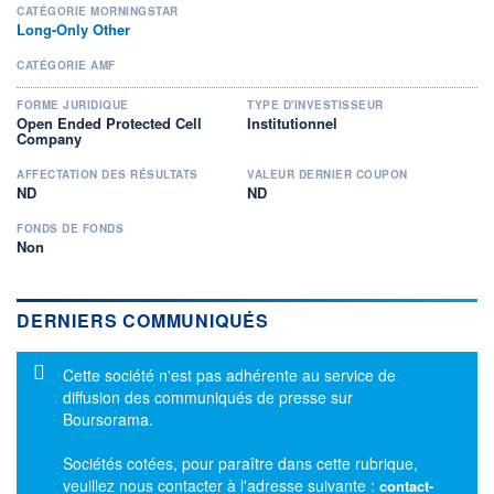
CATÉGORIE MORNINGSTAR
Long-Only Other
CATÉGORIE AMF
FORME JURIDIQUE
TYPE D'INVESTISSEUR
Open Ended Protected Cell
Institutionnel
Company
AFFECTATION DES RÉSULTATS
VALEUR DERNIER COUPON
ND
ND
FONDS DE FONDS
Non
DERNIERS COMMUNIQUÉS
Message d'information
Cette société n'est pas adhérente au service de
diffusion des communiqués de presse sur
Boursorama.
Sociétés cotées, pour paraître dans cette rubrique,
veuillez nous contacter à l'adresse suivante :
contact-