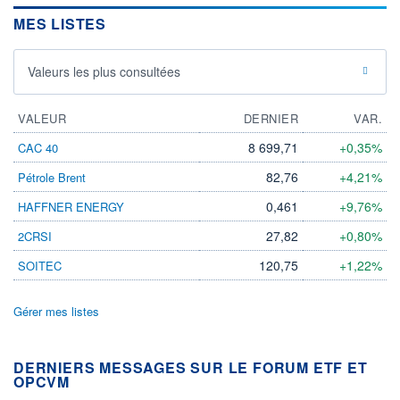
MES LISTES
Valeurs les plus consultées
VALEUR
DERNIER
VAR.
8 699,71
+0,35%
CAC 40
82,76
+4,21%
Pétrole Brent
0,461
+9,76%
HAFFNER ENERGY
27,82
+0,80%
2CRSI
120,75
+1,22%
SOITEC
Gérer mes listes
DERNIERS MESSAGES SUR LE FORUM ETF ET
OPCVM