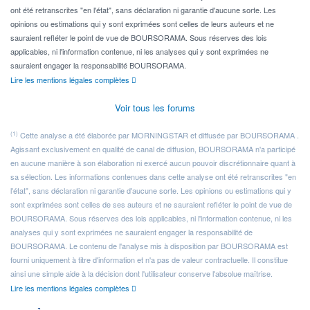
ont été retranscrites "en l'état", sans déclaration ni garantie d'aucune sorte. Les
opinions ou estimations qui y sont exprimées sont celles de leurs auteurs et ne
sauraient refléter le point de vue de BOURSORAMA. Sous réserves des lois
applicables, ni l'information contenue, ni les analyses qui y sont exprimées ne
sauraient engager la responsabilité BOURSORAMA.
Lire les mentions légales complètes
Voir tous les forums
(1)
Cette analyse a été élaborée par MORNINGSTAR et diffusée par BOURSORAMA .
Agissant exclusivement en qualité de canal de diffusion, BOURSORAMA n'a participé
en aucune manière à son élaboration ni exercé aucun pouvoir discrétionnaire quant à
sa sélection. Les informations contenues dans cette analyse ont été retranscrites "en
l'état", sans déclaration ni garantie d'aucune sorte. Les opinions ou estimations qui y
sont exprimées sont celles de ses auteurs et ne sauraient refléter le point de vue de
BOURSORAMA. Sous réserves des lois applicables, ni l'information contenue, ni les
analyses qui y sont exprimées ne sauraient engager la responsabilité de
BOURSORAMA. Le contenu de l'analyse mis à disposition par BOURSORAMA est
fourni uniquement à titre d'information et n'a pas de valeur contractuelle. Il constitue
ainsi une simple aide à la décision dont l'utilisateur conserve l'absolue maîtrise.
Lire les mentions légales complètes