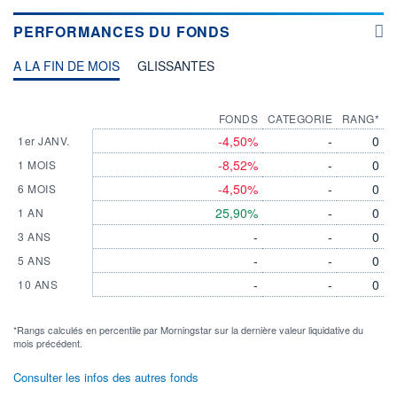
PERFORMANCES DU FONDS
A LA FIN DE MOIS
GLISSANTES
FONDS
CATEGORIE
RANG*
-4,50%
-
0
1er JANV.
-8,52%
-
0
1 MOIS
-4,50%
-
0
6 MOIS
25,90%
-
0
1 AN
-
-
0
3 ANS
-
-
0
5 ANS
-
-
0
10 ANS
*Rangs calculés en percentile par Morningstar sur la dernière valeur liquidative du
mois précédent.
Consulter les infos des autres fonds