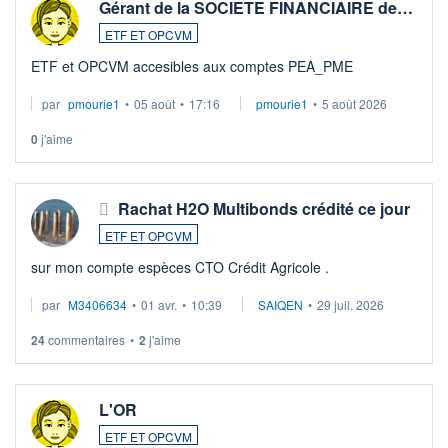
Gérant de la SOCIETE FINANCIAIRE de…
ETF ET OPCVM
ETF et OPCVM accesibles aux comptes PEA_PME
par
pmourie1
•
05 août
•
17:16
pmourie1
•
5 août 2026
0
j'aime
Rachat H2O Multibonds crédité ce jour
ETF ET OPCVM
sur mon compte espèces CTO Crédit Agricole .
par
M3406634
•
01 avr.
•
10:39
SAIQEN
•
29 juil. 2026
24
commentaires
•
2
j'aime
L'OR
ETF ET OPCVM