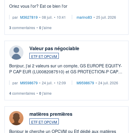
Oriez vous l'or? Est ce bien l'or
par
M3627819
•
08 juil.
•
10:41
marino83
•
25 juil. 2026
3
commentaires
•
0
j'aime
Valeur pas négociable
ETF ET OPCVM
Bonjour, j'ai 2 valeurs sur un compte, GS EUROPE EQUITY-
P CAP EUR (LU0082087510) et GS PROTECTION-P CAP
EUR (LU0546913194), que je souhaite vendre. Lorsque je
par
M9598679
•
24 juil.
•
12:09
M9598679
•
24 juil. 2026
veux procéder à la vente, on me signale ...
4
commentaires
•
0
j'aime
matières premières
ETF ET OPCVM
Bonjour je cherche un OPCVM ou Etf dédié aux matières