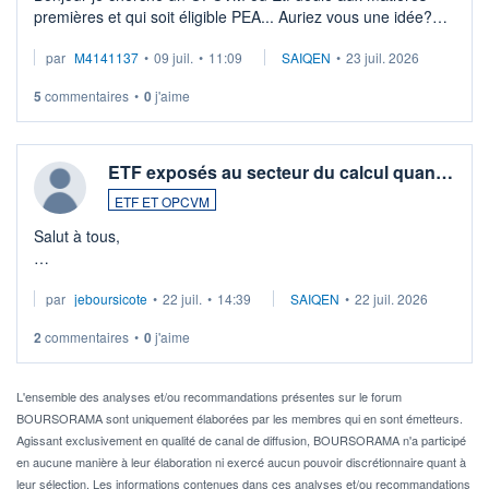
premières et qui soit éligible PEA... Auriez vous une idée?
Merci de vos conseils
par
M4141137
•
09 juil.
•
11:09
SAIQEN
•
23 juil. 2026
5
commentaires
•
0
j'aime
ETF exposés au secteur du calcul quan…
ETF ET OPCVM
Salut à tous,
Je cherche à investir sur le secteur du calcul quantique, mais
par
jeboursicote
•
22 juil.
•
14:39
SAIQEN
•
22 juil. 2026
via un ETF plutôt que des actions individuelles.
2
commentaires
•
0
j'aime
Idéalement, je voudrais qu'il soit éligible au PEA.
Pour l' ...
L'ensemble des analyses et/ou recommandations présentes sur le forum
BOURSORAMA sont uniquement élaborées par les membres qui en sont émetteurs.
Agissant exclusivement en qualité de canal de diffusion, BOURSORAMA n'a participé
en aucune manière à leur élaboration ni exercé aucun pouvoir discrétionnaire quant à
leur sélection. Les informations contenues dans ces analyses et/ou recommandations