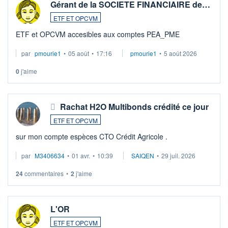
Gérant de la SOCIETE FINANCIAIRE de…
ETF ET OPCVM
ETF et OPCVM accesibles aux comptes PEA_PME
par
pmourie1
•
05 août
•
17:16
pmourie1
•
5 août 2026
0
j'aime
Rachat H2O Multibonds crédité ce jour
ETF ET OPCVM
sur mon compte espèces CTO Crédit Agricole .
par
M3406634
•
01 avr.
•
10:39
SAIQEN
•
29 juil. 2026
24
commentaires
•
2
j'aime
L'OR
ETF ET OPCVM