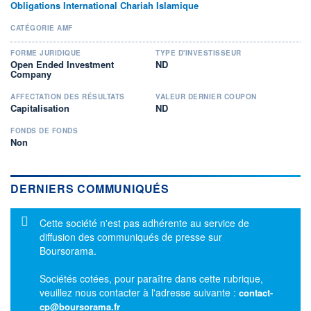
Obligations International Chariah Islamique
CATÉGORIE AMF
FORME JURIDIQUE
TYPE D'INVESTISSEUR
Open Ended Investment
ND
Company
AFFECTATION DES RÉSULTATS
VALEUR DERNIER COUPON
Capitalisation
ND
FONDS DE FONDS
Non
DERNIERS COMMUNIQUÉS
Message d'information
Cette société n'est pas adhérente au service de
diffusion des communiqués de presse sur
Boursorama.
Sociétés cotées, pour paraître dans cette rubrique,
veuillez nous contacter à l'adresse suivante :
contact-
cp@boursorama.fr