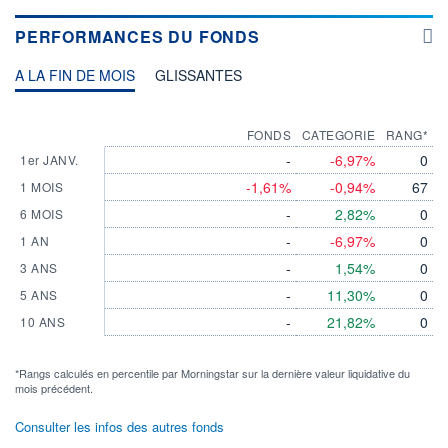
PERFORMANCES DU FONDS
A LA FIN DE MOIS
GLISSANTES
FONDS
CATEGORIE
RANG*
-
-6,97%
0
1er JANV.
-1,61%
-0,94%
67
1 MOIS
-
2,82%
0
6 MOIS
-
-6,97%
0
1 AN
-
1,54%
0
3 ANS
-
11,30%
0
5 ANS
-
21,82%
0
10 ANS
*Rangs calculés en percentile par Morningstar sur la dernière valeur liquidative du
mois précédent.
Consulter les infos des autres fonds