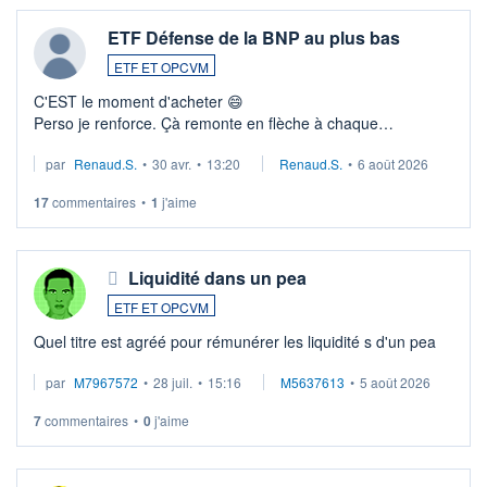
ETF Défense de la BNP au plus bas
ETF ET OPCVM
C'EST le moment d'acheter 😄​
Perso je renforce. Çà remonte en flèche à chaque
suspission d'accord dans.la guerre du moyen-orient.
par
Renaud.S.
•
30 avr.
•
13:20
Renaud.S.
•
6 août 2026
Investissement long terme tip top pour sa retraite.
LU3 ...
17
commentaires
•
1
j'aime
Liquidité dans un pea
ETF ET OPCVM
Quel titre est agréé pour rémunérer les liquidité s d'un pea
par
M7967572
•
28 juil.
•
15:16
M5637613
•
5 août 2026
7
commentaires
•
0
j'aime