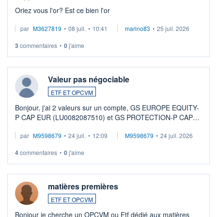
Oriez vous l'or? Est ce bien l'or
par
M3627819
•
08 juil.
•
10:41
marino83
•
25 juil. 2026
3
commentaires
•
0
j'aime
Valeur pas négociable
ETF ET OPCVM
Bonjour, j'ai 2 valeurs sur un compte, GS EUROPE EQUITY-
P CAP EUR (LU0082087510) et GS PROTECTION-P CAP
EUR (LU0546913194), que je souhaite vendre. Lorsque je
par
M9598679
•
24 juil.
•
12:09
M9598679
•
24 juil. 2026
veux procéder à la vente, on me signale ...
4
commentaires
•
0
j'aime
matières premières
ETF ET OPCVM
Bonjour je cherche un OPCVM ou Etf dédié aux matières