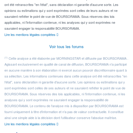
ont été retranscrites "en l'état", sans déclaration ni garantie d'aucune sorte. Les
opinions ou estimations qui y sont exprimées sont celles de leurs auteurs et ne
sauraient refléter le point de vue de BOURSORAMA. Sous réserves des lois
applicables, ni l'information contenue, ni les analyses qui y sont exprimées ne
sauraient engager la responsabilité BOURSORAMA.
Lire les mentions légales complètes
Voir tous les forums
(1)
Cette analyse a été élaborée par MORNINGSTAR et diffusée par BOURSORAMA .
Agissant exclusivement en qualité de canal de diffusion, BOURSORAMA n'a participé
en aucune manière à son élaboration ni exercé aucun pouvoir discrétionnaire quant à
sa sélection. Les informations contenues dans cette analyse ont été retranscrites "en
l'état", sans déclaration ni garantie d'aucune sorte. Les opinions ou estimations qui y
sont exprimées sont celles de ses auteurs et ne sauraient refléter le point de vue de
BOURSORAMA. Sous réserves des lois applicables, ni l'information contenue, ni les
analyses qui y sont exprimées ne sauraient engager la responsabilité de
BOURSORAMA. Le contenu de l'analyse mis à disposition par BOURSORAMA est
fourni uniquement à titre d'information et n'a pas de valeur contractuelle. Il constitue
ainsi une simple aide à la décision dont l'utilisateur conserve l'absolue maîtrise.
Lire les mentions légales complètes