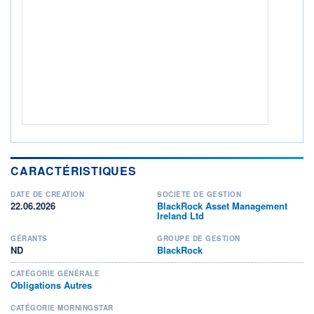
Non éligible Boursobank
ACTIF NET (EUR)
133M / 31.07.26
NOTATION MORNINGSTAR ⁽¹⁾
RISQUE DU FONDS (SRI)
3
/7
+ PORTEFEUILLE
+ LISTE
CARACTÉRISTIQUES
DATE DE CRÉATION
SOCIÉTÉ DE GESTION
22.06.2026
BlackRock Asset Management
Ireland Ltd
GÉRANTS
GROUPE DE GESTION
ND
BlackRock
CATÉGORIE GÉNÉRALE
Obligations Autres
CATÉGORIE MORNINGSTAR