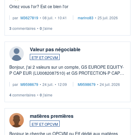
Oriez vous l'or? Est ce bien l'or
par
M3627819
•
08 juil.
•
10:41
marino83
•
25 juil. 2026
3
commentaires
•
0
j'aime
Valeur pas négociable
ETF ET OPCVM
Bonjour, j'ai 2 valeurs sur un compte, GS EUROPE EQUITY-
P CAP EUR (LU0082087510) et GS PROTECTION-P CAP
EUR (LU0546913194), que je souhaite vendre. Lorsque je
par
M9598679
•
24 juil.
•
12:09
M9598679
•
24 juil. 2026
veux procéder à la vente, on me signale ...
4
commentaires
•
0
j'aime
matières premières
ETF ET OPCVM
Bonjour je cherche un OPCVM ou Etf dédié aux matières