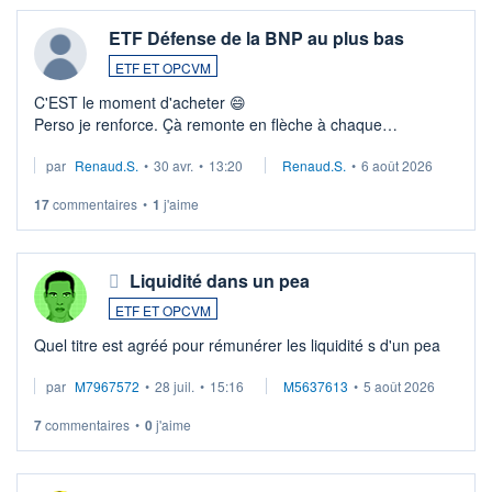
ETF Défense de la BNP au plus bas
ETF ET OPCVM
C'EST le moment d'acheter 😄​
Perso je renforce. Çà remonte en flèche à chaque
suspission d'accord dans.la guerre du moyen-orient.
par
Renaud.S.
•
30 avr.
•
13:20
Renaud.S.
•
6 août 2026
Investissement long terme tip top pour sa retraite.
LU3 ...
17
commentaires
•
1
j'aime
Liquidité dans un pea
ETF ET OPCVM
Quel titre est agréé pour rémunérer les liquidité s d'un pea
par
M7967572
•
28 juil.
•
15:16
M5637613
•
5 août 2026
7
commentaires
•
0
j'aime