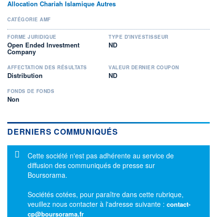
Allocation Chariah Islamique Autres
CATÉGORIE AMF
FORME JURIDIQUE
TYPE D'INVESTISSEUR
Open Ended Investment
ND
Company
AFFECTATION DES RÉSULTATS
VALEUR DERNIER COUPON
Distribution
ND
FONDS DE FONDS
Non
DERNIERS COMMUNIQUÉS
Message d'information
Cette société n'est pas adhérente au service de
diffusion des communiqués de presse sur
Boursorama.
Sociétés cotées, pour paraître dans cette rubrique,
veuillez nous contacter à l'adresse suivante :
contact-
cp@boursorama.fr