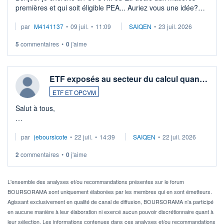
premières et qui soit éligible PEA... Auriez vous une idée?
Merci de vos conseils
par
M4141137
•
09 juil.
•
11:09
SAIQEN
•
23 juil. 2026
5
commentaires
•
0
j'aime
ETF exposés au secteur du calcul quan…
ETF ET OPCVM
Salut à tous,
Je cherche à investir sur le secteur du calcul quantique, mais
par
jeboursicote
•
22 juil.
•
14:39
SAIQEN
•
22 juil. 2026
via un ETF plutôt que des actions individuelles.
2
commentaires
•
0
j'aime
Idéalement, je voudrais qu'il soit éligible au PEA.
Pour l' ...
L'ensemble des analyses et/ou recommandations présentes sur le forum
BOURSORAMA sont uniquement élaborées par les membres qui en sont émetteurs.
Agissant exclusivement en qualité de canal de diffusion, BOURSORAMA n'a participé
en aucune manière à leur élaboration ni exercé aucun pouvoir discrétionnaire quant à
leur sélection. Les informations contenues dans ces analyses et/ou recommandations