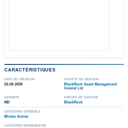
Non éligible Boursobank
ACTIF NET (EUR)
45M / 31.07.26
NOTATION MORNINGSTAR ⁽¹⁾
RISQUE DU FONDS (SRI)
3
/7
+ PORTEFEUILLE
+ LISTE
CARACTÉRISTIQUES
DATE DE CRÉATION
SOCIÉTÉ DE GESTION
02.06.2026
BlackRock Asset Management
Ireland Ltd
GÉRANTS
GROUPE DE GESTION
ND
BlackRock
CATÉGORIE GÉNÉRALE
Mixtes Autres
CATÉGORIE MORNINGSTAR