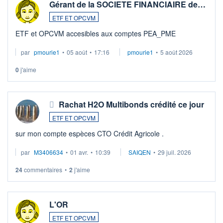
Gérant de la SOCIETE FINANCIAIRE de…
ETF ET OPCVM
ETF et OPCVM accesibles aux comptes PEA_PME
par
pmourie1
•
05 août
•
17:16
pmourie1
•
5 août 2026
0
j'aime
Rachat H2O Multibonds crédité ce jour
ETF ET OPCVM
sur mon compte espèces CTO Crédit Agricole .
par
M3406634
•
01 avr.
•
10:39
SAIQEN
•
29 juil. 2026
24
commentaires
•
2
j'aime
L'OR
ETF ET OPCVM