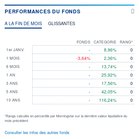
PERFORMANCES DU FONDS
A LA FIN DE MOIS
GLISSANTES
FONDS
CATEGORIE
RANG*
-
8,96%
0
1er JANV.
-3,64%
2,36%
0
1 MOIS
-
13,74%
0
6 MOIS
-
25,92%
0
1 AN
-
17,56%
0
3 ANS
-
42,05%
0
5 ANS
-
116,24%
0
10 ANS
*Rangs calculés en percentile par Morningstar sur la dernière valeur liquidative du
mois précédent.
Consulter les infos des autres fonds