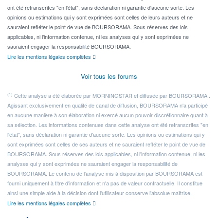
ont été retranscrites "en l'état", sans déclaration ni garantie d'aucune sorte. Les
opinions ou estimations qui y sont exprimées sont celles de leurs auteurs et ne
sauraient refléter le point de vue de BOURSORAMA. Sous réserves des lois
applicables, ni l'information contenue, ni les analyses qui y sont exprimées ne
sauraient engager la responsabilité BOURSORAMA.
Lire les mentions légales complètes
Voir tous les forums
(1)
Cette analyse a été élaborée par MORNINGSTAR et diffusée par BOURSORAMA .
Agissant exclusivement en qualité de canal de diffusion, BOURSORAMA n'a participé
en aucune manière à son élaboration ni exercé aucun pouvoir discrétionnaire quant à
sa sélection. Les informations contenues dans cette analyse ont été retranscrites "en
l'état", sans déclaration ni garantie d'aucune sorte. Les opinions ou estimations qui y
sont exprimées sont celles de ses auteurs et ne sauraient refléter le point de vue de
BOURSORAMA. Sous réserves des lois applicables, ni l'information contenue, ni les
analyses qui y sont exprimées ne sauraient engager la responsabilité de
BOURSORAMA. Le contenu de l'analyse mis à disposition par BOURSORAMA est
fourni uniquement à titre d'information et n'a pas de valeur contractuelle. Il constitue
ainsi une simple aide à la décision dont l'utilisateur conserve l'absolue maîtrise.
Lire les mentions légales complètes