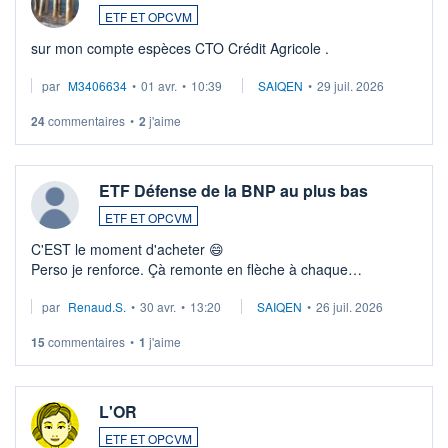
ETF ET OPCVM
sur mon compte espèces CTO Crédit Agricole .
par
M3406634
•
01 avr.
•
10:39
SAIQEN
•
29 juil. 2026
24
commentaires
•
2
j'aime
ETF Défense de la BNP au plus bas
ETF ET OPCVM
C'EST le moment d'acheter 😄​
Perso je renforce. Çà remonte en flèche à chaque
suspission d'accord dans.la guerre du moyen-orient.
par
Renaud.S.
•
30 avr.
•
13:20
SAIQEN
•
26 juil. 2026
Investissement long terme tip top pour sa retraite.
LU3 ...
15
commentaires
•
1
j'aime
L'OR
ETF ET OPCVM