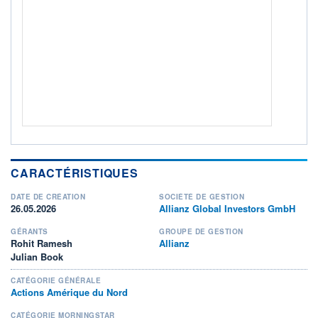
Non éligible Boursobank
ACTIF NET (EUR)
346M / 31.07.26
NOTATION MORNINGSTAR ⁽¹⁾
RISQUE DU FONDS (SRI)
5
/7
+ PORTEFEUILLE
+ LISTE
CARACTÉRISTIQUES
DATE DE CRÉATION
SOCIÉTÉ DE GESTION
26.05.2026
Allianz Global Investors GmbH
GÉRANTS
GROUPE DE GESTION
Rohit Ramesh
Allianz
Julian Book
CATÉGORIE GÉNÉRALE
Actions Amérique du Nord
CATÉGORIE MORNINGSTAR