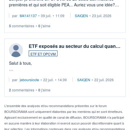
premières et qui soit éligible PEA... Auriez vous une idée?
Merci de vos conseils
par
M4141137
•
09 juil.
•
11:09
SAIQEN
•
23 juil. 2026
5
commentaires
•
0
j'aime
ETF exposés au secteur du calcul quan…
ETF ET OPCVM
Salut à tous,
Je cherche à investir sur le secteur du calcul quantique, mais
par
jeboursicote
•
22 juil.
•
14:39
SAIQEN
•
22 juil. 2026
via un ETF plutôt que des actions individuelles.
2
commentaires
•
0
j'aime
Idéalement, je voudrais qu'il soit éligible au PEA.
Pour l' ...
L'ensemble des analyses et/ou recommandations présentes sur le forum
BOURSORAMA sont uniquement élaborées par les membres qui en sont émetteurs.
Agissant exclusivement en qualité de canal de diffusion, BOURSORAMA n'a participé
en aucune manière à leur élaboration ni exercé aucun pouvoir discrétionnaire quant à
leur sélection. Les informations contenues dans ces analyses et/ou recommandations