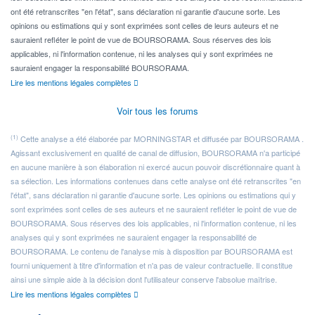
ont été retranscrites "en l'état", sans déclaration ni garantie d'aucune sorte. Les
opinions ou estimations qui y sont exprimées sont celles de leurs auteurs et ne
sauraient refléter le point de vue de BOURSORAMA. Sous réserves des lois
applicables, ni l'information contenue, ni les analyses qui y sont exprimées ne
sauraient engager la responsabilité BOURSORAMA.
Lire les mentions légales complètes
Voir tous les forums
(1)
Cette analyse a été élaborée par MORNINGSTAR et diffusée par BOURSORAMA .
Agissant exclusivement en qualité de canal de diffusion, BOURSORAMA n'a participé
en aucune manière à son élaboration ni exercé aucun pouvoir discrétionnaire quant à
sa sélection. Les informations contenues dans cette analyse ont été retranscrites "en
l'état", sans déclaration ni garantie d'aucune sorte. Les opinions ou estimations qui y
sont exprimées sont celles de ses auteurs et ne sauraient refléter le point de vue de
BOURSORAMA. Sous réserves des lois applicables, ni l'information contenue, ni les
analyses qui y sont exprimées ne sauraient engager la responsabilité de
BOURSORAMA. Le contenu de l'analyse mis à disposition par BOURSORAMA est
fourni uniquement à titre d'information et n'a pas de valeur contractuelle. Il constitue
ainsi une simple aide à la décision dont l'utilisateur conserve l'absolue maîtrise.
Lire les mentions légales complètes