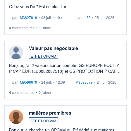
Oriez vous l'or? Est ce bien l'or
par
M3627819
•
08 juil.
•
10:41
marino83
•
25 juil. 2026
3
commentaires
•
0
j'aime
Valeur pas négociable
ETF ET OPCVM
Bonjour, j'ai 2 valeurs sur un compte, GS EUROPE EQUITY-
P CAP EUR (LU0082087510) et GS PROTECTION-P CAP
EUR (LU0546913194), que je souhaite vendre. Lorsque je
par
M9598679
•
24 juil.
•
12:09
M9598679
•
24 juil. 2026
veux procéder à la vente, on me signale ...
4
commentaires
•
0
j'aime
matières premières
ETF ET OPCVM
Bonjour je cherche un OPCVM ou Etf dédié aux matières