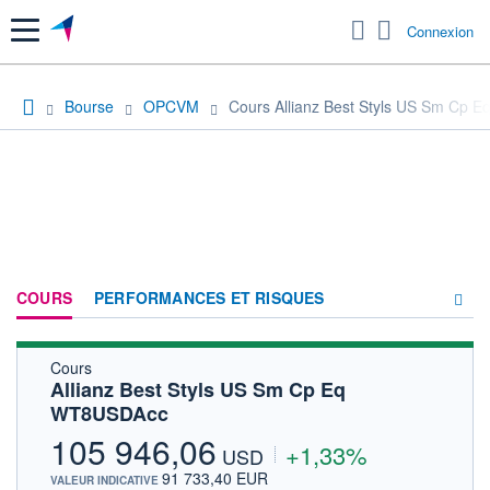
Menu
Connexion
Bourse
OPCVM
Cours Allianz Best Styls US Sm Cp
COURS
PERFORMANCES ET RISQUES
Cours
COMPOSITION
Allianz Best Styls US Sm Cp Eq
WT8USDAcc
ACTUALITÉS
105 946,06
+1,33%
FORUM
USD
91 733,40 EUR
VALEUR INDICATIVE
HISTORIQUE