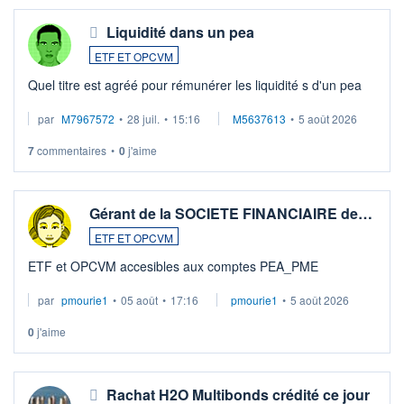
Liquidité dans un pea
ETF ET OPCVM
Quel titre est agréé pour rémunérer les liquidité s d'un pea
par
M7967572
•
28 juil.
•
15:16
M5637613
•
5 août 2026
7
commentaires
•
0
j'aime
Gérant de la SOCIETE FINANCIAIRE de…
ETF ET OPCVM
ETF et OPCVM accesibles aux comptes PEA_PME
par
pmourie1
•
05 août
•
17:16
pmourie1
•
5 août 2026
0
j'aime
Rachat H2O Multibonds crédité ce jour