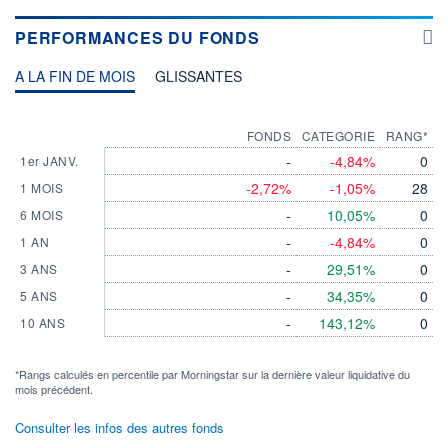
PERFORMANCES DU FONDS
A LA FIN DE MOIS
GLISSANTES
FONDS
CATEGORIE
RANG*
-
-4,84%
0
1er JANV.
-2,72%
-1,05%
28
1 MOIS
-
10,05%
0
6 MOIS
-
-4,84%
0
1 AN
-
29,51%
0
3 ANS
-
34,35%
0
5 ANS
-
143,12%
0
10 ANS
*Rangs calculés en percentile par Morningstar sur la dernière valeur liquidative du
mois précédent.
Consulter les infos des autres fonds