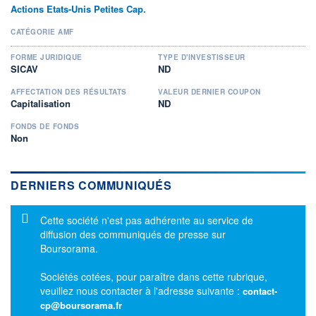
Actions Etats-Unis Petites Cap.
CATÉGORIE AMF
FORME JURIDIQUE
TYPE D'INVESTISSEUR
SICAV
ND
AFFECTATION DES RÉSULTATS
VALEUR DERNIER COUPON
Capitalisation
ND
FONDS DE FONDS
Non
DERNIERS COMMUNIQUÉS
Message d'information
Cette société n'est pas adhérente au service de
diffusion des communiqués de presse sur
Boursorama.
Sociétés cotées, pour paraître dans cette rubrique,
veuillez nous contacter à l'adresse suivante :
contact-
cp@boursorama.fr