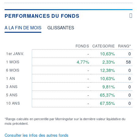
PERFORMANCES DU FONDS
A LA FIN DE MOIS
GLISSANTES
FONDS
CATEGORIE
RANG*
-
10,63%
0
1er JANV.
4,77%
2,33%
58
1 MOIS
-
12,38%
0
6 MOIS
-
10,63%
0
1 AN
-
9,81%
0
3 ANS
-
65,37%
0
5 ANS
-
67,55%
0
10 ANS
*Rangs calculés en percentile par Morningstar sur la dernière valeur liquidative du
mois précédent.
Consulter les infos des autres fonds