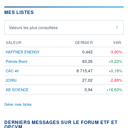
MES LISTES
Valeurs les plus consultées
VALEUR
DERNIER
VAR.
0,443
-3,90%
HAFFNER ENERGY
83,26
+0,22%
Pétrole Brent
8 715,47
+0,18%
CAC 40
27,02
-2,88%
2CRSI
0,94
+16,63%
AB SCIENCE
Gérer mes listes
DERNIERS MESSAGES SUR LE FORUM ETF ET
OPCVM