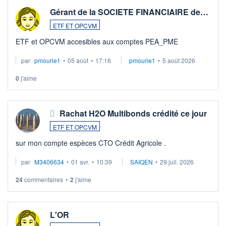
Gérant de la SOCIETE FINANCIAIRE de…
ETF ET OPCVM
ETF et OPCVM accesibles aux comptes PEA_PME
par
pmourie1
•
05 août
•
17:16
pmourie1
•
5 août 2026
0
j'aime
Rachat H2O Multibonds crédité ce jour
ETF ET OPCVM
sur mon compte espèces CTO Crédit Agricole .
par
M3406634
•
01 avr.
•
10:39
SAIQEN
•
29 juil. 2026
24
commentaires
•
2
j'aime
L'OR