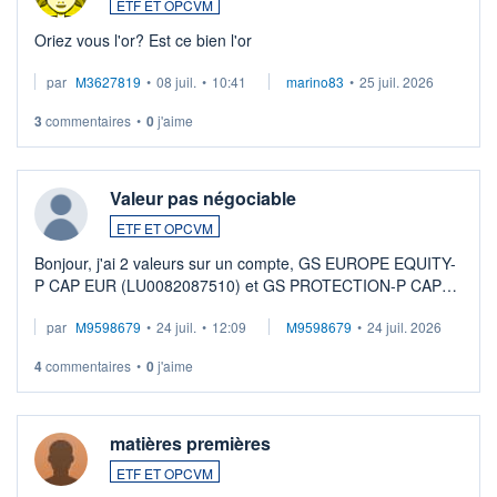
ETF ET OPCVM
Oriez vous l'or? Est ce bien l'or
par
M3627819
•
08 juil.
•
10:41
marino83
•
25 juil. 2026
3
commentaires
•
0
j'aime
Valeur pas négociable
ETF ET OPCVM
Bonjour, j'ai 2 valeurs sur un compte, GS EUROPE EQUITY-
P CAP EUR (LU0082087510) et GS PROTECTION-P CAP
EUR (LU0546913194), que je souhaite vendre. Lorsque je
par
M9598679
•
24 juil.
•
12:09
M9598679
•
24 juil. 2026
veux procéder à la vente, on me signale ...
4
commentaires
•
0
j'aime
matières premières
ETF ET OPCVM