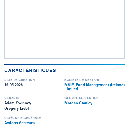
Non éligible Boursobank
ACTIF NET (EUR)
58M / 31.07.26
NOTATION MORNINGSTAR ⁽¹⁾
RISQUE DU FONDS (SRI)
4
/7
+ PORTEFEUILLE
+ LISTE
CARACTÉRISTIQUES
DATE DE CRÉATION
SOCIÉTÉ DE GESTION
19.05.2026
MSIM Fund Management (Ireland)
Limited
GÉRANTS
GROUPE DE GESTION
Adam Swinney
Morgan Stanley
Gregory Liebl
CATÉGORIE GÉNÉRALE
Actions Secteurs