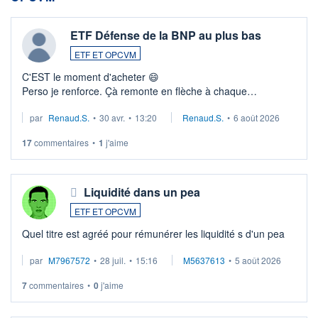
ETF Défense de la BNP au plus bas
ETF ET OPCVM
C'EST le moment d'acheter 😄​
Perso je renforce. Çà remonte en flèche à chaque
suspission d'accord dans.la guerre du moyen-orient.
par
Renaud.S.
•
30 avr.
•
13:20
Renaud.S.
•
6 août 2026
Investissement long terme tip top pour sa retraite.
LU3 ...
17
commentaires
•
1
j'aime
Liquidité dans un pea
ETF ET OPCVM
Quel titre est agréé pour rémunérer les liquidité s d'un pea
par
M7967572
•
28 juil.
•
15:16
M5637613
•
5 août 2026
7
commentaires
•
0
j'aime