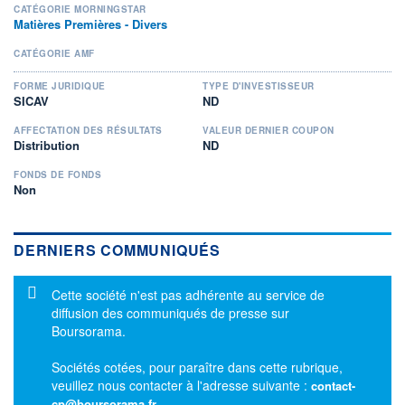
CATÉGORIE MORNINGSTAR
Matières Premières - Divers
CATÉGORIE AMF
FORME JURIDIQUE
TYPE D'INVESTISSEUR
SICAV
ND
AFFECTATION DES RÉSULTATS
VALEUR DERNIER COUPON
Distribution
ND
FONDS DE FONDS
Non
DERNIERS COMMUNIQUÉS
Message d'information
Cette société n'est pas adhérente au service de
diffusion des communiqués de presse sur
Boursorama.
Sociétés cotées, pour paraître dans cette rubrique,
veuillez nous contacter à l'adresse suivante :
contact-
cp@boursorama.fr