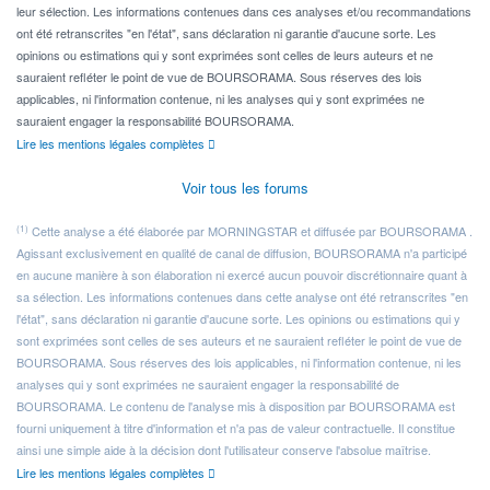
leur sélection. Les informations contenues dans ces analyses et/ou recommandations
ont été retranscrites "en l'état", sans déclaration ni garantie d'aucune sorte. Les
opinions ou estimations qui y sont exprimées sont celles de leurs auteurs et ne
sauraient refléter le point de vue de BOURSORAMA. Sous réserves des lois
applicables, ni l'information contenue, ni les analyses qui y sont exprimées ne
sauraient engager la responsabilité BOURSORAMA.
Lire les mentions légales complètes
Voir tous les forums
(1)
Cette analyse a été élaborée par MORNINGSTAR et diffusée par BOURSORAMA .
Agissant exclusivement en qualité de canal de diffusion, BOURSORAMA n'a participé
en aucune manière à son élaboration ni exercé aucun pouvoir discrétionnaire quant à
sa sélection. Les informations contenues dans cette analyse ont été retranscrites "en
l'état", sans déclaration ni garantie d'aucune sorte. Les opinions ou estimations qui y
sont exprimées sont celles de ses auteurs et ne sauraient refléter le point de vue de
BOURSORAMA. Sous réserves des lois applicables, ni l'information contenue, ni les
analyses qui y sont exprimées ne sauraient engager la responsabilité de
BOURSORAMA. Le contenu de l'analyse mis à disposition par BOURSORAMA est
fourni uniquement à titre d'information et n'a pas de valeur contractuelle. Il constitue
ainsi une simple aide à la décision dont l'utilisateur conserve l'absolue maîtrise.
Lire les mentions légales complètes