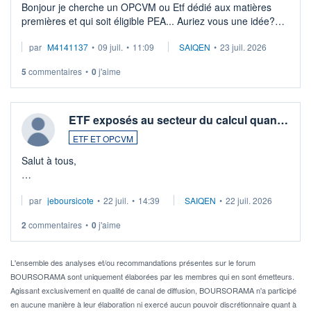
Bonjour je cherche un OPCVM ou Etf dédié aux matières
premières et qui soit éligible PEA... Auriez vous une idée?
Merci de vos conseils
par
M4141137
•
09 juil.
•
11:09
SAIQEN
•
23 juil. 2026
5
commentaires
•
0
j'aime
ETF exposés au secteur du calcul quan…
ETF ET OPCVM
Salut à tous,
Je cherche à investir sur le secteur du calcul quantique, mais
par
jeboursicote
•
22 juil.
•
14:39
SAIQEN
•
22 juil. 2026
via un ETF plutôt que des actions individuelles.
2
commentaires
•
0
j'aime
Idéalement, je voudrais qu'il soit éligible au PEA.
Pour l' ...
L'ensemble des analyses et/ou recommandations présentes sur le forum
BOURSORAMA sont uniquement élaborées par les membres qui en sont émetteurs.
Agissant exclusivement en qualité de canal de diffusion, BOURSORAMA n'a participé
en aucune manière à leur élaboration ni exercé aucun pouvoir discrétionnaire quant à