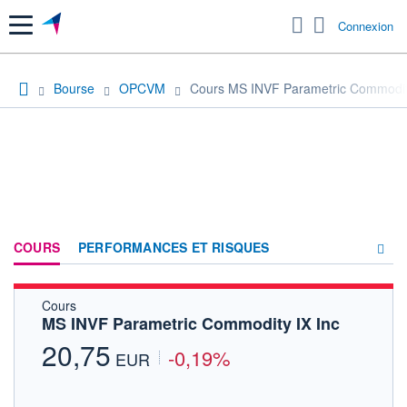
Menu
Connexion
Bourse
OPCVM
Cours MS INVF Parametric Commodity
COURS
PERFORMANCES ET RISQUES
Cours
COMPOSITION
MS INVF Parametric Commodity IX Inc
ACTUALITÉS
20,75
-0,19%
EUR
FORUM
HISTORIQUE