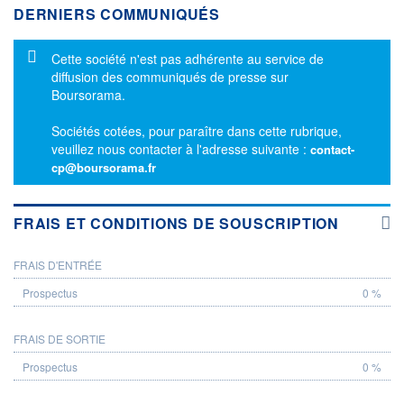
DERNIERS COMMUNIQUÉS
Message d'information
Cette société n'est pas adhérente au service de
diffusion des communiqués de presse sur
Boursorama.
Sociétés cotées, pour paraître dans cette rubrique,
veuillez nous contacter à l'adresse suivante :
contact-
cp@boursorama.fr
FRAIS ET CONDITIONS DE SOUSCRIPTION
FRAIS D'ENTRÉE
PROSPECTUS
0 %
FRAIS DE SORTIE
0 %