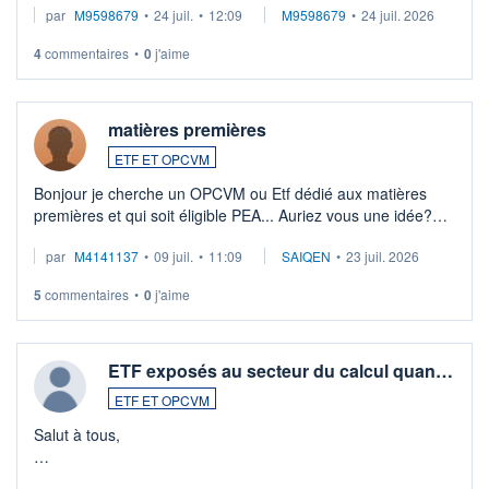
par
M9598679
•
24 juil.
•
12:09
M9598679
•
24 juil. 2026
veux procéder à la vente, on me signale ...
4
commentaires
•
0
j'aime
matières premières
ETF ET OPCVM
Bonjour je cherche un OPCVM ou Etf dédié aux matières
premières et qui soit éligible PEA... Auriez vous une idée?
Merci de vos conseils
par
M4141137
•
09 juil.
•
11:09
SAIQEN
•
23 juil. 2026
5
commentaires
•
0
j'aime
ETF exposés au secteur du calcul quan…
ETF ET OPCVM
Salut à tous,
Je cherche à investir sur le secteur du calcul quantique, mais