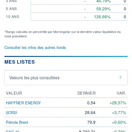
-
46,79%
0
3 ANS
-
59,29%
0
5 ANS
-
126,66%
0
10 ANS
*Rangs calculés en percentile par Morningstar sur la dernière valeur liquidative du
mois précédent.
Consulter les infos des autres fonds
MES LISTES
Valeurs les plus consultées
VALEUR
DERNIER
VAR.
0,54
+28,57%
HAFFNER ENERGY
28,64
+3,77%
2CRSI
79,9
+0,60%
Pétrole Brent
8 732,71
+0,73%
CAC 40