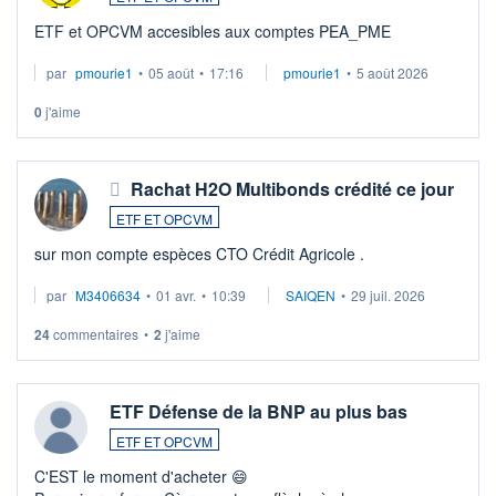
ETF et OPCVM accesibles aux comptes PEA_PME
par
pmourie1
•
05 août
•
17:16
pmourie1
•
5 août 2026
0
j'aime
Rachat H2O Multibonds crédité ce jour
ETF ET OPCVM
sur mon compte espèces CTO Crédit Agricole .
par
M3406634
•
01 avr.
•
10:39
SAIQEN
•
29 juil. 2026
24
commentaires
•
2
j'aime
ETF Défense de la BNP au plus bas
ETF ET OPCVM
C'EST le moment d'acheter 😄​