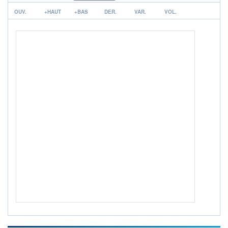
14K / 30.06.26
r
OUV.
+HAUT
+BAS
DER.
VAR.
VOL.
NOTATION MORNINGSTAR ⁽¹⁾
RISQUE DU FONDS (SRI)
0
/7
+ PORTEFEUILLE
+ LISTE