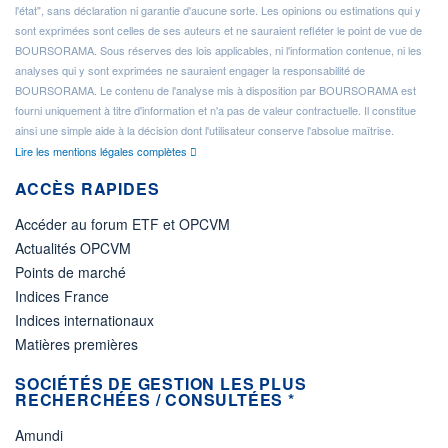
l'état", sans déclaration ni garantie d'aucune sorte. Les opinions ou estimations qui y
sont exprimées sont celles de ses auteurs et ne sauraient refléter le point de vue de
BOURSORAMA. Sous réserves des lois applicables, ni l'information contenue, ni les
analyses qui y sont exprimées ne sauraient engager la responsabilité de
BOURSORAMA. Le contenu de l'analyse mis à disposition par BOURSORAMA est
fourni uniquement à titre d'information et n'a pas de valeur contractuelle. Il constitue
ainsi une simple aide à la décision dont l'utilisateur conserve l'absolue maîtrise.
Lire les mentions légales complètes
ACCÈS RAPIDES
Accéder au forum ETF et OPCVM
Actualités OPCVM
Points de marché
Indices France
Indices internationaux
Matières premières
SOCIÉTÉS DE GESTION LES PLUS
RECHERCHÉES / CONSULTÉES *
Amundi