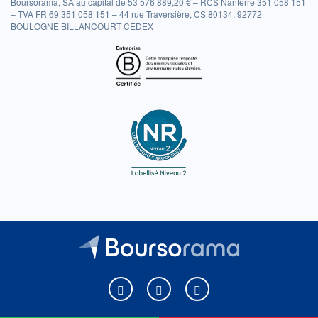
Boursorama, SA au capital de 53 576 889,20 € – RCS Nanterre 351 058 151
– TVA FR 69 351 058 151 – 44 rue Traversière, CS 80134, 92772
BOULOGNE BILLANCOURT CEDEX
Boursorama sur Facebook
Boursorama sur X
Boursorama sur Youtu