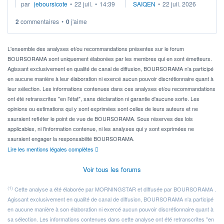
par
jeboursicote
•
22 juil.
•
14:39
SAIQEN
•
22 juil. 2026
via un ETF plutôt que des actions individuelles.
2
commentaires
•
0
j'aime
Idéalement, je voudrais qu'il soit éligible au PEA.
Pour l' ...
L'ensemble des analyses et/ou recommandations présentes sur le forum
BOURSORAMA sont uniquement élaborées par les membres qui en sont émetteurs.
Agissant exclusivement en qualité de canal de diffusion, BOURSORAMA n'a participé
en aucune manière à leur élaboration ni exercé aucun pouvoir discrétionnaire quant à
leur sélection. Les informations contenues dans ces analyses et/ou recommandations
ont été retranscrites "en l'état", sans déclaration ni garantie d'aucune sorte. Les
opinions ou estimations qui y sont exprimées sont celles de leurs auteurs et ne
sauraient refléter le point de vue de BOURSORAMA. Sous réserves des lois
applicables, ni l'information contenue, ni les analyses qui y sont exprimées ne
sauraient engager la responsabilité BOURSORAMA.
Lire les mentions légales complètes
Voir tous les forums
(1)
Cette analyse a été élaborée par MORNINGSTAR et diffusée par BOURSORAMA .
Agissant exclusivement en qualité de canal de diffusion, BOURSORAMA n'a participé
en aucune manière à son élaboration ni exercé aucun pouvoir discrétionnaire quant à
sa sélection. Les informations contenues dans cette analyse ont été retranscrites "en