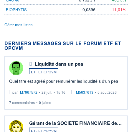
0,0396
-11,01%
BIOPHYTIS
Gérer mes listes
DERNIERS MESSAGES SUR LE FORUM ETF ET
OPCVM
Liquidité dans un pea
ETF ET OPCVM
Quel titre est agréé pour rémunérer les liquidité s d'un pea
par
M7967572
•
28 juil.
•
15:16
M5637613
•
5 août 2026
7
commentaires
•
0
j'aime
Gérant de la SOCIETE FINANCIAIRE de…
ETF ET OPCVM