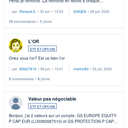
Perso je renforce. Çà remonte en flèche à chaque
suspission d'accord dans.la guerre du moyen-orient.
par
Renaud.S.
•
30 avr.
•
13:20
SAIQEN
•
26 juil. 2026
Investissement long terme tip top pour sa retraite.
LU3 ...
15
commentaires
•
1
j'aime
L'OR
ETF ET OPCVM
Oriez vous l'or? Est ce bien l'or
par
M3627819
•
08 juil.
•
10:41
marino83
•
25 juil. 2026
3
commentaires
•
0
j'aime
Valeur pas négociable
ETF ET OPCVM
Bonjour, j'ai 2 valeurs sur un compte, GS EUROPE EQUITY-
P CAP EUR (LU0082087510) et GS PROTECTION-P CAP
EUR (LU0546913194), que je souhaite vendre. Lorsque je