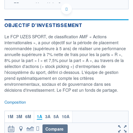
FR0014011V36 - Uzès Gestion
OPCVM DERNIER COURS CONNU AU 15/07/2026
110
OBJECTIF D'INVESTISSEMENT
108
Le FCP UZES SPORT, de classification AMF « Actions
internationales », a pour objectif sur la période de placement
106
recommandée (supérieure à 5 ans) de réaliser une performance
104
annuelle supérieure à 7% nette de frais pour les la parts « R »,
29/06
15/07
8% pour la part « I » et 7,5% pour la part « A », au travers de la
sélection d'actions (« stock picking ») d'entreprises de
CATÉGORIE MORNINGSTAR
l'écosystème du sport, défini ci-dessous. L'équipe de gestion
Actions International Gdes
prend systématiquement en compte les critères
Cap. Mixte
environnementaux, sociaux et de gouvernance dans ses
FONDS PARTENAIRES
décisions d'investissement. Le FCP est un fonds de partage.
TARIFS PRIVILÉGIÉS
0%
Composition
ÉLIGIBILITÉ
PEA
PEA-PME
BOURSOVIE LUX
BOURSOVIE
CTO BUSINESS
1M
3M
6M
1A
3A
5A
10A
Non éligible Boursobank
Compare
ACTIF NET (EUR)