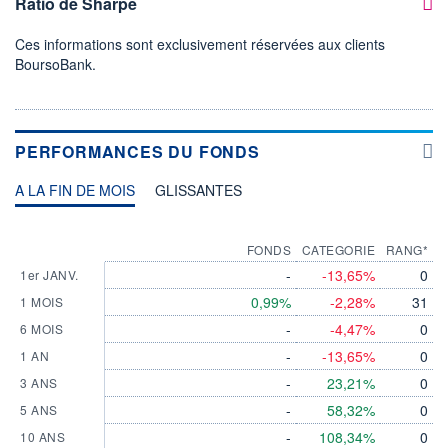
Ratio de Sharpe
Ces informations sont exclusivement réservées aux clients
BoursoBank.
PERFORMANCES DU FONDS
A LA FIN DE MOIS
GLISSANTES
FONDS
CATEGORIE
RANG*
-
-13,65%
0
1er JANV.
0,99%
-2,28%
31
1 MOIS
-
-4,47%
0
6 MOIS
-
-13,65%
0
1 AN
-
23,21%
0
3 ANS
-
58,32%
0
5 ANS
-
108,34%
0
10 ANS