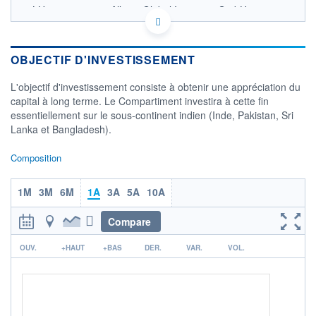
LU3330149553 - Allianz Global Investors GmbH
OPCVM DERNIER COURS CONNU AU 05/08/2026
Consulter le prospectus / DIC
OBJECTIF D'INVESTISSEMENT
110
L'objectif d'investissement consiste à obtenir une appréciation du
105
capital à long terme. Le Compartiment investira à cette fin
essentiellement sur le sous-continent indien (Inde, Pakistan, Sri
100
Lanka et Bangladesh).
95
08/06
08/07
Composition
CATÉGORIE MORNINGSTAR
Actions Inde
1M
3M
6M
1A
3A
5A
10A
FONDS PARTENAIRES
Compare
TARIFS PRIVILÉGIÉS
0%
r
OUV.
+HAUT
+BAS
DER.
VAR.
VOL.
ÉLIGIBILITÉ
PEA
PEA-PME
BOURSOVIE LUX
BOURSOVIE
CTO BUSINESS
Non éligible Boursobank