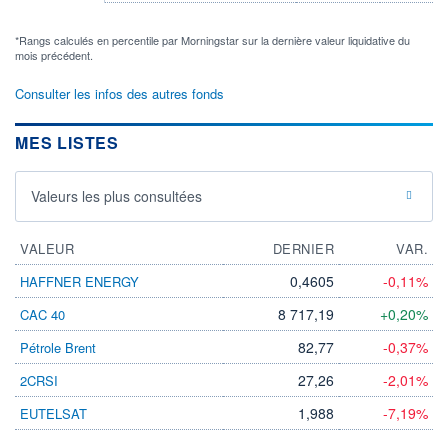
*Rangs calculés en percentile par Morningstar sur la dernière valeur liquidative du
mois précédent.
Consulter les infos des autres fonds
MES LISTES
Valeurs les plus consultées
VALEUR
DERNIER
VAR.
0,4605
-0,11%
HAFFNER ENERGY
8 717,19
+0,20%
CAC 40
82,77
-0,37%
Pétrole Brent
27,26
-2,01%
2CRSI
1,988
-7,19%
EUTELSAT