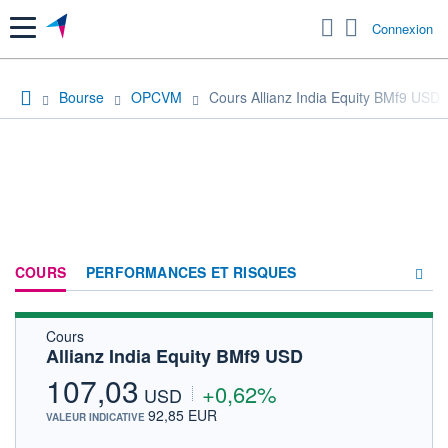
Menu
Connexion
Bourse
OPCVM
Cours Allianz India Equity BMf9 USD
COURS
PERFORMANCES ET RISQUES
Cours
COMPOSITION
Allianz India Equity BMf9 USD
ACTUALITÉS
107,03
+0,62%
USD
FORUM
92,85 EUR
VALEUR INDICATIVE
HISTORIQUE