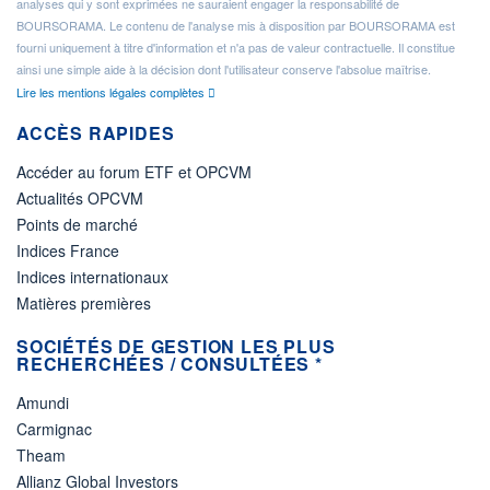
analyses qui y sont exprimées ne sauraient engager la responsabilité de
BOURSORAMA. Le contenu de l'analyse mis à disposition par BOURSORAMA est
fourni uniquement à titre d'information et n'a pas de valeur contractuelle. Il constitue
ainsi une simple aide à la décision dont l'utilisateur conserve l'absolue maîtrise.
Lire les mentions légales complètes
ACCÈS RAPIDES
Accéder au forum ETF et OPCVM
Actualités OPCVM
Points de marché
Indices France
Indices internationaux
Matières premières
SOCIÉTÉS DE GESTION LES PLUS
RECHERCHÉES / CONSULTÉES *
Amundi
Carmignac
Theam
Allianz Global Investors