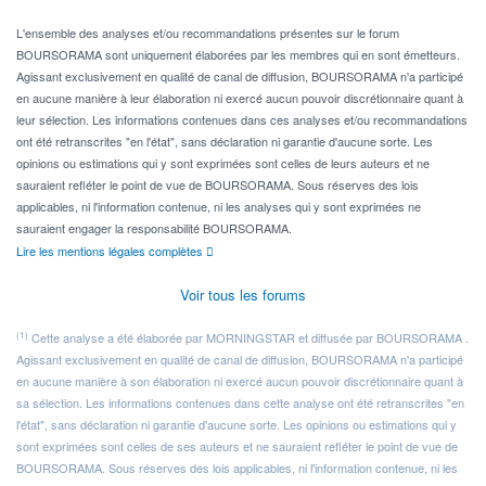
Pour l' ...
L'ensemble des analyses et/ou recommandations présentes sur le forum
BOURSORAMA sont uniquement élaborées par les membres qui en sont émetteurs.
Agissant exclusivement en qualité de canal de diffusion, BOURSORAMA n'a participé
en aucune manière à leur élaboration ni exercé aucun pouvoir discrétionnaire quant à
leur sélection. Les informations contenues dans ces analyses et/ou recommandations
ont été retranscrites "en l'état", sans déclaration ni garantie d'aucune sorte. Les
opinions ou estimations qui y sont exprimées sont celles de leurs auteurs et ne
sauraient refléter le point de vue de BOURSORAMA. Sous réserves des lois
applicables, ni l'information contenue, ni les analyses qui y sont exprimées ne
sauraient engager la responsabilité BOURSORAMA.
Lire les mentions légales complètes
Voir tous les forums
(1)
Cette analyse a été élaborée par MORNINGSTAR et diffusée par BOURSORAMA .
Agissant exclusivement en qualité de canal de diffusion, BOURSORAMA n'a participé
en aucune manière à son élaboration ni exercé aucun pouvoir discrétionnaire quant à
sa sélection. Les informations contenues dans cette analyse ont été retranscrites "en
l'état", sans déclaration ni garantie d'aucune sorte. Les opinions ou estimations qui y
sont exprimées sont celles de ses auteurs et ne sauraient refléter le point de vue de
BOURSORAMA. Sous réserves des lois applicables, ni l'information contenue, ni les