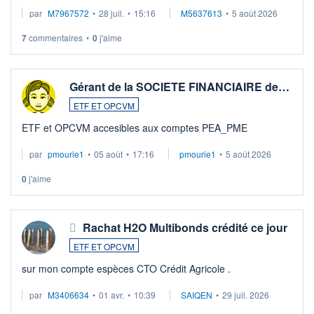
par
M7967572
•
28 juil.
•
15:16
M5637613
•
5 août 2026
7
commentaires
•
0
j'aime
Gérant de la SOCIETE FINANCIAIRE de…
ETF ET OPCVM
ETF et OPCVM accesibles aux comptes PEA_PME
par
pmourie1
•
05 août
•
17:16
pmourie1
•
5 août 2026
0
j'aime
Rachat H2O Multibonds crédité ce jour
ETF ET OPCVM
sur mon compte espèces CTO Crédit Agricole .
par
M3406634
•
01 avr.
•
10:39
SAIQEN
•
29 juil. 2026