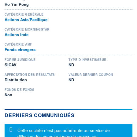
Ho Yin Pong
CATÉGORIE GÉNÉRALE
Actions Asie/Pacifique
CATÉGORIE MORNINGSTAR
Actions Inde
CATÉGORIE AMF
Fonds etrangers
FORME JURIDIQUE
TYPE D'INVESTISSEUR
SICAV
ND
AFFECTATION DES RÉSULTATS
VALEUR DERNIER COUPON
Distribution
ND
FONDS DE FONDS
Non
DERNIERS COMMUNIQUÉS
Message d'information
Cette société n'est pas adhérente au service de
diffusion des communiqués de presse sur