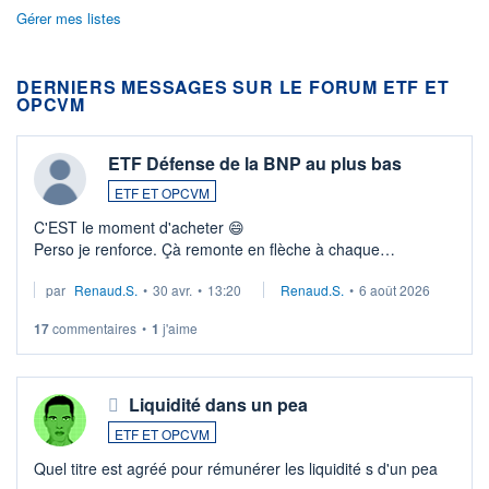
Gérer mes listes
DERNIERS MESSAGES SUR LE FORUM ETF ET
OPCVM
ETF Défense de la BNP au plus bas
ETF ET OPCVM
C'EST le moment d'acheter 😄​
Perso je renforce. Çà remonte en flèche à chaque
suspission d'accord dans.la guerre du moyen-orient.
par
Renaud.S.
•
30 avr.
•
13:20
Renaud.S.
•
6 août 2026
Investissement long terme tip top pour sa retraite.
LU3 ...
17
commentaires
•
1
j'aime
Liquidité dans un pea
ETF ET OPCVM
Quel titre est agréé pour rémunérer les liquidité s d'un pea