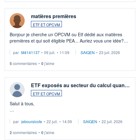
matières premières
ETF ET OPCVM
Bonjour je cherche un OPCVM ou Etf dédié aux matières
premières et qui soit éligible PEA... Auriez vous une idée?
Merci de vos conseils
par
M4141137
•
09 juil.
•
11:09
SAIQEN
•
23 juil. 2026
5
commentaires
•
0
j'aime
ETF exposés au secteur du calcul quan…
ETF ET OPCVM
Salut à tous,
Je cherche à investir sur le secteur du calcul quantique, mais
par
jeboursicote
•
22 juil.
•
14:39
SAIQEN
•
22 juil. 2026
via un ETF plutôt que des actions individuelles.
2
commentaires
•
0
j'aime
Idéalement, je voudrais qu'il soit éligible au PEA.