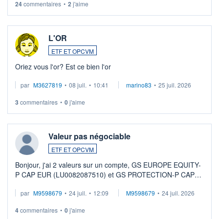
24
commentaires
•
2
j'aime
L'OR
ETF ET OPCVM
Oriez vous l'or? Est ce bien l'or
par
M3627819
•
08 juil.
•
10:41
marino83
•
25 juil. 2026
3
commentaires
•
0
j'aime
Valeur pas négociable
ETF ET OPCVM
Bonjour, j'ai 2 valeurs sur un compte, GS EUROPE EQUITY-
P CAP EUR (LU0082087510) et GS PROTECTION-P CAP
EUR (LU0546913194), que je souhaite vendre. Lorsque je
par
M9598679
•
24 juil.
•
12:09
M9598679
•
24 juil. 2026
veux procéder à la vente, on me signale ...
4
commentaires
•
0
j'aime