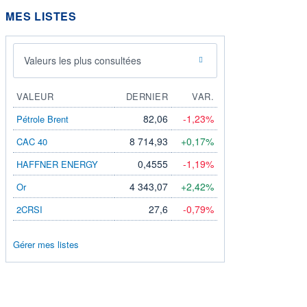
MES LISTES
Valeurs les plus consultées
VALEUR
DERNIER
VAR.
82,06
-1,23%
Pétrole Brent
8 714,93
+0,17%
CAC 40
0,4555
-1,19%
HAFFNER ENERGY
4 343,07
+2,42%
Or
27,6
-0,79%
2CRSI
Gérer mes listes