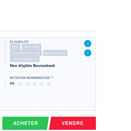
ÉLIGIBILITÉ
PEA
PEA-PME
BOURSOVIE LUX
BOURSOVIE
CTO BUSINESS
Non éligible Boursobank
NOTATION MORNINGSTAR ⁽¹⁾
ACHETER
VENDRE