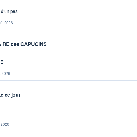
s d'un pea
oût 2026
IAIRE des CAPUCINS
ME
t 2026
é ce jour
. 2026