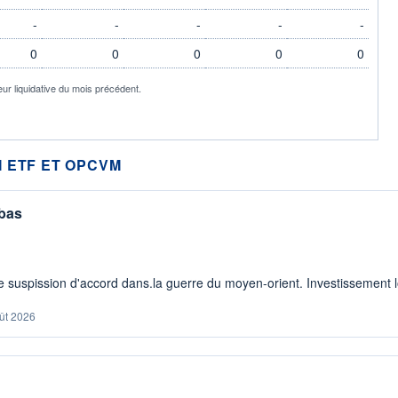
-
-
-
-
-
0
0
0
0
0
eur liquidative du mois précédent.
 ETF ET OPCVM
 bas
 suspission d'accord dans.la guerre du moyen-orient. Investissement lo
ût 2026