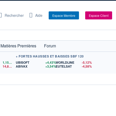
Rechercher
Aide
Espace Membre
Espace Client
Matières Premières
Forum
+ FORTES HAUSSES ET BAISSES SBF 120
1,1560
$US
UBISOFT
+4,43%
WORLDLINE
-5,12%
14,89
$US
ABIVAX
+3,54%
EUTELSAT
-4,58%