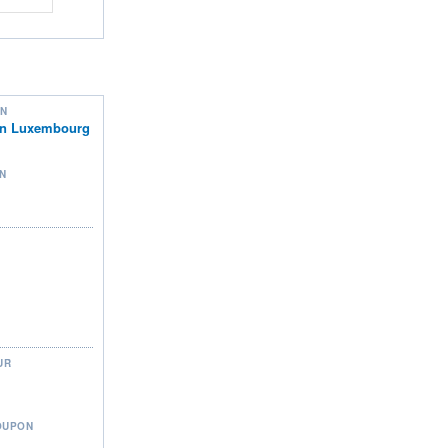
ON
on Luxembourg
N
UR
OUPON