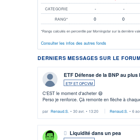
-
-
CATEGORIE
0
0
RANG*
*Rangs calculés en percentile par Morningstar sur la dernière val
Consulter les infos des autres fonds
DERNIERS MESSAGES SUR LE FORUM
ETF Défense de la BNP au plus
ETF ET OPCVM
C'EST le moment d'acheter 😄​
Perso je renforce. Çà remonte en flèche à chaque
LU3 ...
par
Renaud.S.
•
30 avr.
•
13:20
Renaud.S.
•
6 ao
Liquidité dans un pea