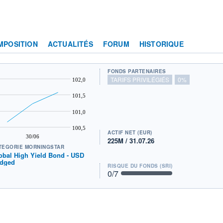
MPOSITION
ACTUALITÉS
FORUM
HISTORIQUE
FONDS PARTENAIRES
TARIFS PRIVILÉGIÉS
0%
102,0
101,5
101,0
100,5
ACTIF NET (EUR)
30/06
225M / 31.07.26
TÉGORIE MORNINGSTAR
obal High Yield Bond - USD
dged
RISQUE DU FONDS (SRI)
0
/7