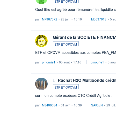
ETF ET OPCVM
Quel titre est agréé pour rémunérer les liquidité 
par
M7967572
•
28 juil.
•
15:16
M5637613
•
5 a
Gérant de la SOCIETE FINANC
ETF ET OPCVM
ETF et OPCVM accesibles aux comptes PEA_P
par
pmourie1
•
05 août
•
17:16
pmourie1
•
5 aoû
Rachat H2O Multibonds crédit
ETF ET OPCVM
sur mon compte espèces CTO Crédit Agricole .
par
M3406634
•
01 avr.
•
10:39
SAIQEN
•
29 juil