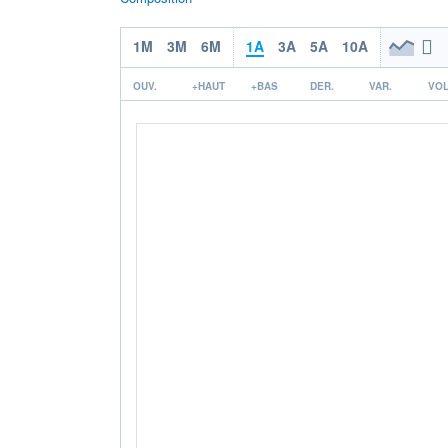
1M
3M
6M
1A
3A
5A
10A
OUV.
+HAUT
+BAS
DER.
VAR.
VOL