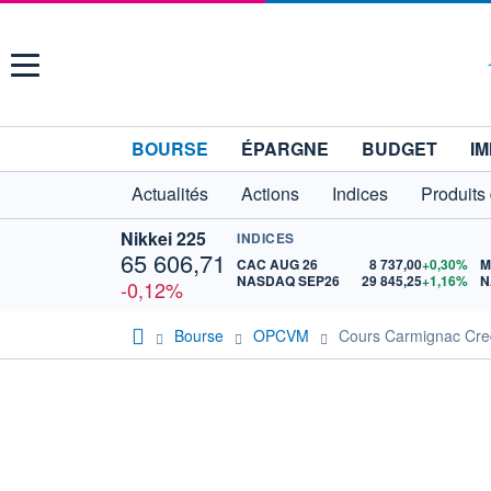
Menu
BOURSE
ÉPARGNE
BUDGET
IM
Actualités
Actions
Indices
Produits
Nikkei 225
INDICES
65 606,71
CAC AUG 26
8 737,00
+0,30%
M
NASDAQ SEP26
29 845,25
+1,16%
N
-0,12%
Bourse
OPCVM
Cours Carmignac Cre