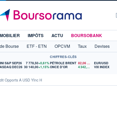
MOBILIER
IMPÔTS
ACTU
BOURSOBANK
 de Bourse
ETF - ETN
OPCVM
Taux
Devises
CHIFFRES-CLÉS
INI S&P SEP26
7 778,50
+0,61%
PÉTROLE BRENT
82,06
$US
EUR/USD
ASDAQ DEC26
30 140,00
+1,15%
ONCE D'OR
4 342,87
$US
VIX INDEX
dit Opports A USD YInc H