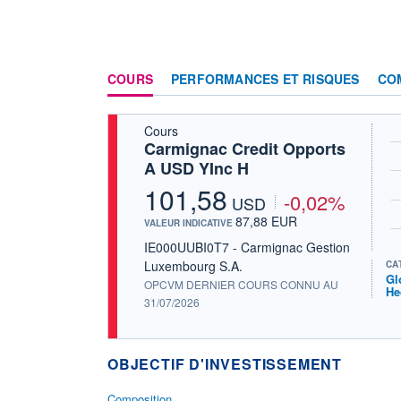
COURS
PERFORMANCES ET RISQUES
CO
Cours
Carmignac Credit Opports
A USD YInc H
101,58
-0,02%
USD
87,88 EUR
VALEUR INDICATIVE
IE000UUBI0T7 - Carmignac Gestion
Luxembourg S.A.
CA
Gl
OPCVM DERNIER COURS CONNU AU
He
31/07/2026
OBJECTIF D'INVESTISSEMENT
Composition