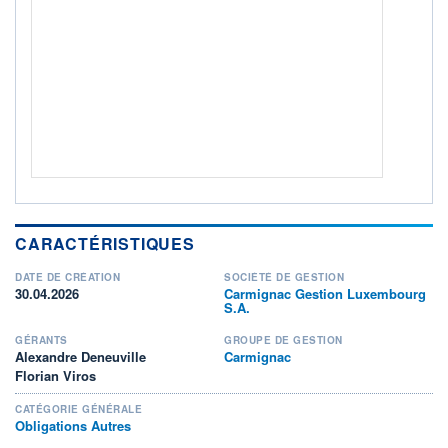
ACTIF NET (EUR)
225M / 31.07.26
NOTATION MORNINGSTAR ⁽¹⁾
RISQUE DU FONDS (SRI)
0
/7
+ PORTEFEUILLE
+ LISTE
CARACTÉRISTIQUES
DATE DE CRÉATION
SOCIÉTÉ DE GESTION
30.04.2026
Carmignac Gestion Luxembourg
S.A.
GÉRANTS
GROUPE DE GESTION
Alexandre Deneuville
Carmignac
Florian Viros
CATÉGORIE GÉNÉRALE
Obligations Autres