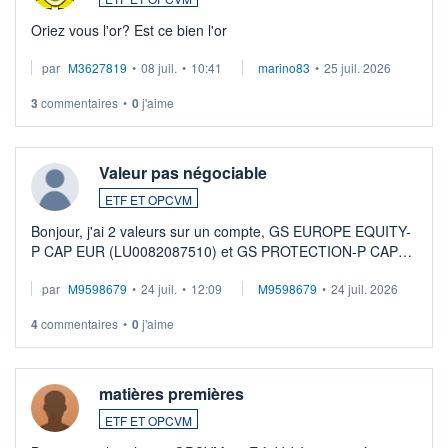
Oriez vous l'or? Est ce bien l'or
par
M3627819
•
08 juil.
•
10:41
marino83
•
25 juil. 2026
3
commentaires
•
0
j'aime
Valeur pas négociable
ETF ET OPCVM
Bonjour, j'ai 2 valeurs sur un compte, GS EUROPE EQUITY-
P CAP EUR (LU0082087510) et GS PROTECTION-P CAP
EUR (LU0546913194), que je souhaite vendre. Lorsque je
par
M9598679
•
24 juil.
•
12:09
M9598679
•
24 juil. 2026
veux procéder à la vente, on me signale ...
4
commentaires
•
0
j'aime
matières premières
ETF ET OPCVM