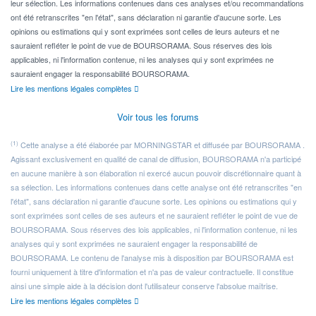
leur sélection. Les informations contenues dans ces analyses et/ou recommandations
ont été retranscrites "en l'état", sans déclaration ni garantie d'aucune sorte. Les
opinions ou estimations qui y sont exprimées sont celles de leurs auteurs et ne
sauraient refléter le point de vue de BOURSORAMA. Sous réserves des lois
applicables, ni l'information contenue, ni les analyses qui y sont exprimées ne
sauraient engager la responsabilité BOURSORAMA.
Lire les mentions légales complètes
Voir tous les forums
(1)
Cette analyse a été élaborée par MORNINGSTAR et diffusée par BOURSORAMA .
Agissant exclusivement en qualité de canal de diffusion, BOURSORAMA n'a participé
en aucune manière à son élaboration ni exercé aucun pouvoir discrétionnaire quant à
sa sélection. Les informations contenues dans cette analyse ont été retranscrites "en
l'état", sans déclaration ni garantie d'aucune sorte. Les opinions ou estimations qui y
sont exprimées sont celles de ses auteurs et ne sauraient refléter le point de vue de
BOURSORAMA. Sous réserves des lois applicables, ni l'information contenue, ni les
analyses qui y sont exprimées ne sauraient engager la responsabilité de
BOURSORAMA. Le contenu de l'analyse mis à disposition par BOURSORAMA est
fourni uniquement à titre d'information et n'a pas de valeur contractuelle. Il constitue
ainsi une simple aide à la décision dont l'utilisateur conserve l'absolue maîtrise.
Lire les mentions légales complètes