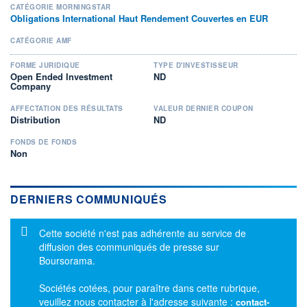
CATÉGORIE MORNINGSTAR
Obligations International Haut Rendement Couvertes en EUR
CATÉGORIE AMF
FORME JURIDIQUE
TYPE D'INVESTISSEUR
Open Ended Investment
ND
Company
AFFECTATION DES RÉSULTATS
VALEUR DERNIER COUPON
Distribution
ND
FONDS DE FONDS
Non
DERNIERS COMMUNIQUÉS
Message d'information
Cette société n'est pas adhérente au service de
diffusion des communiqués de presse sur
Boursorama.
Sociétés cotées, pour paraître dans cette rubrique,
veuillez nous contacter à l'adresse suivante :
contact-