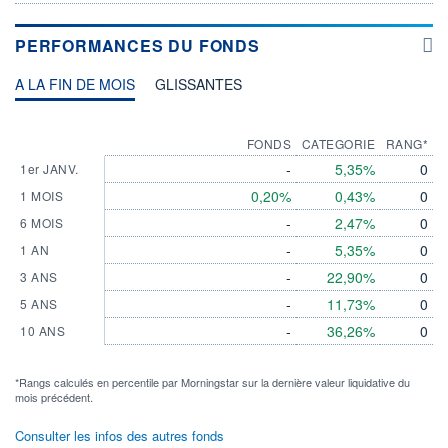
PERFORMANCES DU FONDS
A LA FIN DE MOIS
GLISSANTES
FONDS
CATEGORIE
RANG*
-
5,35%
0
1er JANV.
0,20%
0,43%
0
1 MOIS
-
2,47%
0
6 MOIS
-
5,35%
0
1 AN
-
22,90%
0
3 ANS
-
11,73%
0
5 ANS
-
36,26%
0
10 ANS
*Rangs calculés en percentile par Morningstar sur la dernière valeur liquidative du
mois précédent.
Consulter les infos des autres fonds