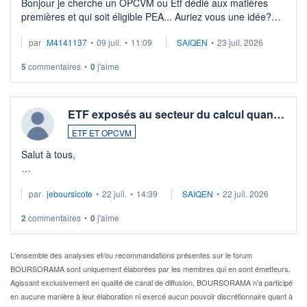
Bonjour je cherche un OPCVM ou Etf dédié aux matières
premières et qui soit éligible PEA... Auriez vous une idée?
Merci de vos conseils
par
M4141137
•
09 juil.
•
11:09
SAIQEN
•
23 juil. 2026
5
commentaires
•
0
j'aime
ETF exposés au secteur du calcul quan…
ETF ET OPCVM
Salut à tous,
Je cherche à investir sur le secteur du calcul quantique, mais
par
jeboursicote
•
22 juil.
•
14:39
SAIQEN
•
22 juil. 2026
via un ETF plutôt que des actions individuelles.
2
commentaires
•
0
j'aime
Idéalement, je voudrais qu'il soit éligible au PEA.
Pour l' ...
L'ensemble des analyses et/ou recommandations présentes sur le forum
BOURSORAMA sont uniquement élaborées par les membres qui en sont émetteurs.
Agissant exclusivement en qualité de canal de diffusion, BOURSORAMA n'a participé
en aucune manière à leur élaboration ni exercé aucun pouvoir discrétionnaire quant à