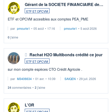
Gérant de la SOCIETE FINANCIAIRE de…
ETF ET OPCVM
ETF et OPCVM accesibles aux comptes PEA_PME
par
pmourie1
•
05 août
•
17:16
pmourie1
•
5 août 2026
0
j'aime
Rachat H2O Multibonds crédité ce jour
ETF ET OPCVM
sur mon compte espèces CTO Crédit Agricole .
par
M3406634
•
01 avr.
•
10:39
SAIQEN
•
29 juil. 2026
24
commentaires
•
2
j'aime
L'OR
ETF ET OPCVM