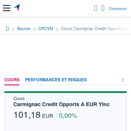
Menu
Connexion
Bourse
OPCVM
Cours Carmignac Credit Opports A E
COURS
PERFORMANCES ET RISQUES
Cours
COMPOSITION
Carmignac Credit Opports A EUR YInc
ACTUALITÉS
101,18
0,00%
EUR
FORUM
HISTORIQUE