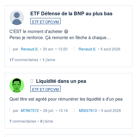
ETF Défense de la BNP au plus bas
ETF ET OPCVM
C'EST le moment d'acheter 😄​
Perso je renforce. Çà remonte en flèche à chaque
suspission d'accord dans.la guerre du moyen-orient.
par
Renaud.S.
•
30 avr.
•
13:20
Renaud.S.
•
6 août 2026
Investissement long terme tip top pour sa retraite.
LU3 ...
17
commentaires
•
1
j'aime
Liquidité dans un pea
ETF ET OPCVM
Quel titre est agréé pour rémunérer les liquidité s d'un pea
par
M7967572
•
28 juil.
•
15:16
M5637613
•
5 août 2026
7
commentaires
•
0
j'aime