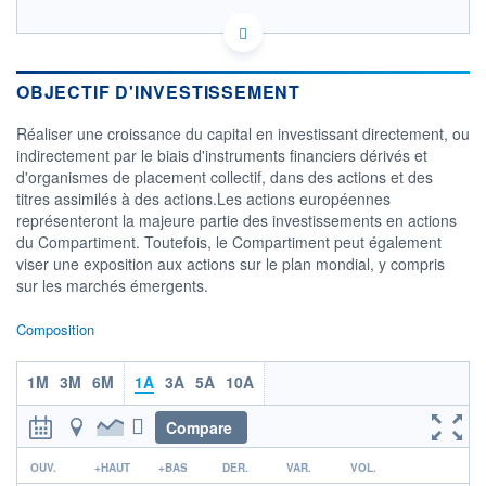
LU3314881197 - Schroder Investment Management
(Europe) S.A.
OPCVM DERNIER COURS CONNU AU 05/08/2026
OBJECTIF D'INVESTISSEMENT
Consulter le prospectus / DIC
Réaliser une croissance du capital en investissant directement, ou
indirectement par le biais d'instruments financiers dérivés et
105
d'organismes de placement collectif, dans des actions et des
titres assimilés à des actions.Les actions européennes
100
représenteront la majeure partie des investissements en actions
du Compartiment. Toutefois, le Compartiment peut également
95
viser une exposition aux actions sur le plan mondial, y compris
22/06
15/07
sur les marchés émergents.
CATÉGORIE MORNINGSTAR
Composition
Alt - Long/Short Actions -
Autres
1M
3M
6M
1A
3A
5A
10A
FONDS PARTENAIRES
TARIFS PRIVILÉGIÉS
0%
Compare
ÉLIGIBILITÉ
r
PEA
PEA-PME
BOURSOVIE LUX
BOURSOVIE
OUV.
+HAUT
+BAS
DER.
VAR.
VOL.