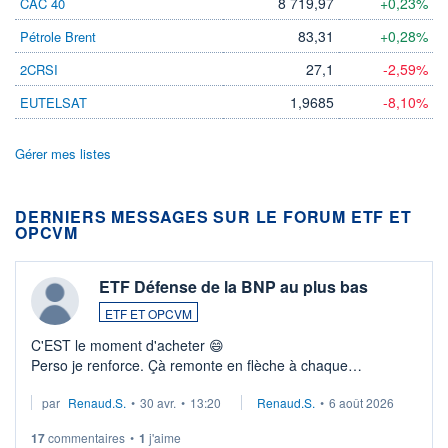
8 719,97
+0,23%
CAC 40
83,31
+0,28%
Pétrole Brent
27,1
-2,59%
2CRSI
1,9685
-8,10%
EUTELSAT
Gérer mes listes
DERNIERS MESSAGES SUR LE FORUM ETF ET
OPCVM
ETF Défense de la BNP au plus bas
ETF ET OPCVM
C'EST le moment d'acheter 😄​
Perso je renforce. Çà remonte en flèche à chaque
suspission d'accord dans.la guerre du moyen-orient.
par
Renaud.S.
•
30 avr.
•
13:20
Renaud.S.
•
6 août 2026
Investissement long terme tip top pour sa retraite.
LU3 ...
17
commentaires
•
1
j'aime