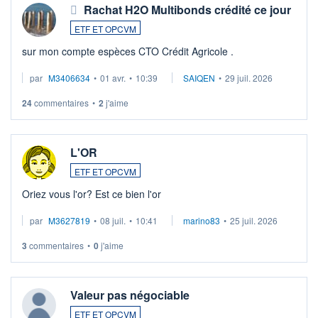
Rachat H2O Multibonds crédité ce jour
ETF ET OPCVM
sur mon compte espèces CTO Crédit Agricole .
par
M3406634
•
01 avr.
•
10:39
SAIQEN
•
29 juil. 2026
24
commentaires
•
2
j'aime
L'OR
ETF ET OPCVM
Oriez vous l'or? Est ce bien l'or
par
M3627819
•
08 juil.
•
10:41
marino83
•
25 juil. 2026
3
commentaires
•
0
j'aime
Valeur pas négociable
ETF ET OPCVM