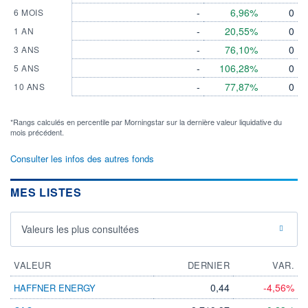
-
6,96%
0
6 MOIS
-
20,55%
0
1 AN
-
76,10%
0
3 ANS
-
106,28%
0
5 ANS
-
77,87%
0
10 ANS
*Rangs calculés en percentile par Morningstar sur la dernière valeur liquidative du
mois précédent.
Consulter les infos des autres fonds
MES LISTES
Valeurs les plus consultées
VALEUR
DERNIER
VAR.
0,44
-4,56%
HAFFNER ENERGY