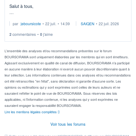
Salut à tous,
Je cherche à investir sur le secteur du calcul quantique, mais
par
jeboursicote
•
22 juil.
•
14:39
SAIQEN
•
22 juil. 2026
via un ETF plutôt que des actions individuelles.
2
commentaires
•
0
j'aime
Idéalement, je voudrais qu'il soit éligible au PEA.
Pour l' ...
L'ensemble des analyses et/ou recommandations présentes sur le forum
BOURSORAMA sont uniquement élaborées par les membres qui en sont émetteurs.
Agissant exclusivement en qualité de canal de diffusion, BOURSORAMA n'a participé
en aucune manière à leur élaboration ni exercé aucun pouvoir discrétionnaire quant à
leur sélection. Les informations contenues dans ces analyses et/ou recommandations
ont été retranscrites "en l'état", sans déclaration ni garantie d'aucune sorte. Les
opinions ou estimations qui y sont exprimées sont celles de leurs auteurs et ne
sauraient refléter le point de vue de BOURSORAMA. Sous réserves des lois
applicables, ni l'information contenue, ni les analyses qui y sont exprimées ne
sauraient engager la responsabilité BOURSORAMA.
Lire les mentions légales complètes
Voir tous les forums
(1)
Cette analyse a été élaborée par MORNINGSTAR et diffusée par BOURSORAMA .