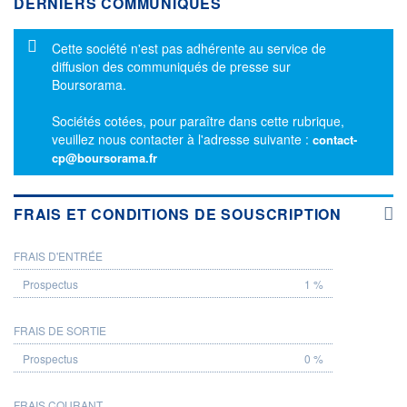
DERNIERS COMMUNIQUÉS
Message d'information
Cette société n'est pas adhérente au service de
diffusion des communiqués de presse sur
Boursorama.
Sociétés cotées, pour paraître dans cette rubrique,
veuillez nous contacter à l'adresse suivante :
contact-
cp@boursorama.fr
FRAIS ET CONDITIONS DE SOUSCRIPTION
FRAIS D'ENTRÉE
PROSPECTUS
1 %
FRAIS DE SORTIE
0 %
FRAIS COURANT