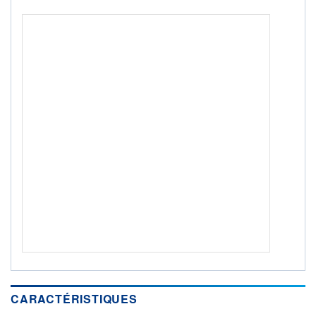
CTO BUSINESS
Non éligible Boursobank
ACTIF NET (EUR)
833M / 31.07.26
NOTATION MORNINGSTAR ⁽¹⁾
RISQUE DU FONDS (SRI)
4
/7
+ PORTEFEUILLE
+ LISTE
CARACTÉRISTIQUES