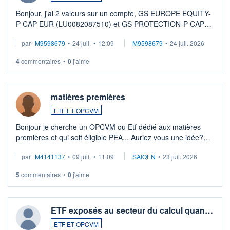
Bonjour, j'ai 2 valeurs sur un compte, GS EUROPE EQUITY-
P CAP EUR (LU0082087510) et GS PROTECTION-P CAP
EUR (LU0546913194), que je souhaite vendre. Lorsque je
par
M9598679
•
24 juil.
•
12:09
M9598679
•
24 juil. 2026
veux procéder à la vente, on me signale ...
4
commentaires
•
0
j'aime
matières premières
ETF ET OPCVM
Bonjour je cherche un OPCVM ou Etf dédié aux matières
premières et qui soit éligible PEA... Auriez vous une idée?
Merci de vos conseils
par
M4141137
•
09 juil.
•
11:09
SAIQEN
•
23 juil. 2026
5
commentaires
•
0
j'aime
ETF exposés au secteur du calcul quan…
ETF ET OPCVM