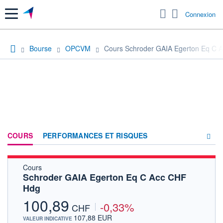
Menu
Connexion
Bourse
OPCVM
Cours Schroder GAIA Egerton Eq C 
COURS
PERFORMANCES ET RISQUES
Cours
COMPOSITION
Schroder GAIA Egerton Eq C Acc CHF
Hdg
ACTUALITÉS
100,89
-0,33%
FORUM
CHF
107,88 EUR
VALEUR INDICATIVE
HISTORIQUE