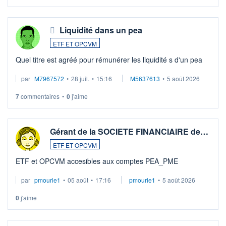
Liquidité dans un pea
ETF ET OPCVM
Quel titre est agréé pour rémunérer les liquidité s d'un pea
par
M7967572
•
28 juil.
•
15:16
M5637613
•
5 août 2026
7
commentaires
•
0
j'aime
Gérant de la SOCIETE FINANCIAIRE de…
ETF ET OPCVM
ETF et OPCVM accesibles aux comptes PEA_PME
par
pmourie1
•
05 août
•
17:16
pmourie1
•
5 août 2026
0
j'aime