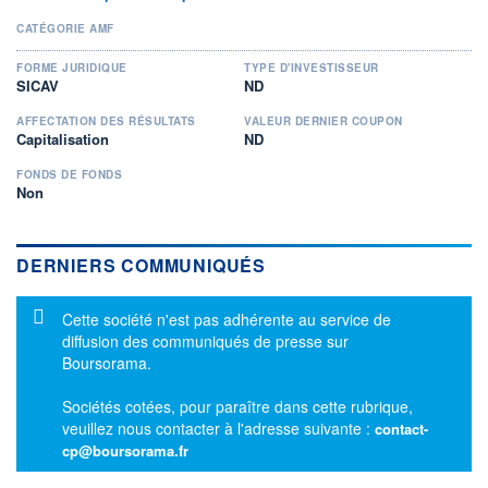
CATÉGORIE AMF
FORME JURIDIQUE
TYPE D'INVESTISSEUR
SICAV
ND
AFFECTATION DES RÉSULTATS
VALEUR DERNIER COUPON
Capitalisation
ND
FONDS DE FONDS
Non
DERNIERS COMMUNIQUÉS
Message d'information
Cette société n'est pas adhérente au service de
diffusion des communiqués de presse sur
Boursorama.
Sociétés cotées, pour paraître dans cette rubrique,
veuillez nous contacter à l'adresse suivante :
contact-
cp@boursorama.fr