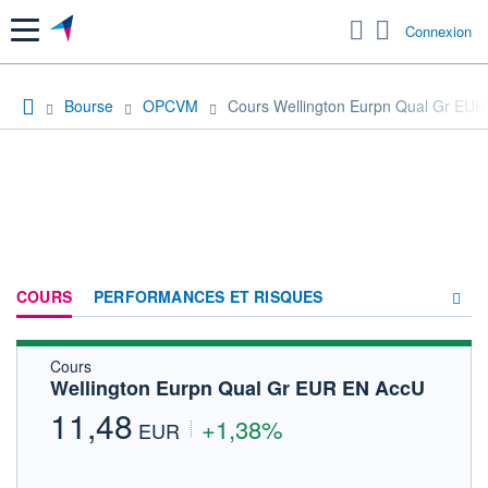
Menu
Connexion
Bourse
OPCVM
Cours Wellington Eurpn Qual Gr EU
COURS
PERFORMANCES ET RISQUES
Cours
COMPOSITION
Wellington Eurpn Qual Gr EUR EN AccU
ACTUALITÉS
11,48
+1,38%
EUR
FORUM
HISTORIQUE