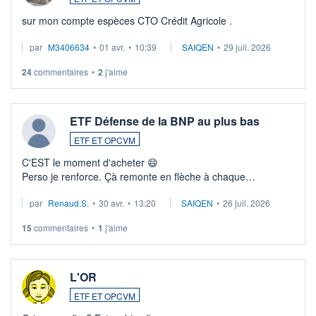
sur mon compte espèces CTO Crédit Agricole .
par
M3406634
•
01 avr.
•
10:39
SAIQEN
•
29 juil. 2026
24
commentaires
•
2
j'aime
ETF Défense de la BNP au plus bas
ETF ET OPCVM
C'EST le moment d'acheter 😄​
Perso je renforce. Çà remonte en flèche à chaque
suspission d'accord dans.la guerre du moyen-orient.
par
Renaud.S.
•
30 avr.
•
13:20
SAIQEN
•
26 juil. 2026
Investissement long terme tip top pour sa retraite.
LU3 ...
15
commentaires
•
1
j'aime
L'OR
ETF ET OPCVM