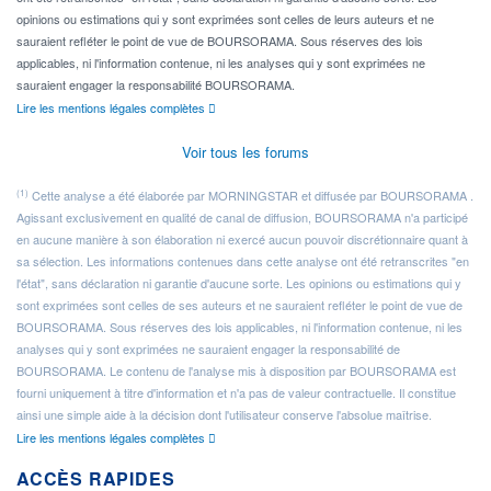
opinions ou estimations qui y sont exprimées sont celles de leurs auteurs et ne
sauraient refléter le point de vue de BOURSORAMA. Sous réserves des lois
applicables, ni l'information contenue, ni les analyses qui y sont exprimées ne
sauraient engager la responsabilité BOURSORAMA.
Lire les mentions légales complètes
Voir tous les forums
(1)
Cette analyse a été élaborée par MORNINGSTAR et diffusée par BOURSORAMA .
Agissant exclusivement en qualité de canal de diffusion, BOURSORAMA n'a participé
en aucune manière à son élaboration ni exercé aucun pouvoir discrétionnaire quant à
sa sélection. Les informations contenues dans cette analyse ont été retranscrites "en
l'état", sans déclaration ni garantie d'aucune sorte. Les opinions ou estimations qui y
sont exprimées sont celles de ses auteurs et ne sauraient refléter le point de vue de
BOURSORAMA. Sous réserves des lois applicables, ni l'information contenue, ni les
analyses qui y sont exprimées ne sauraient engager la responsabilité de
BOURSORAMA. Le contenu de l'analyse mis à disposition par BOURSORAMA est
fourni uniquement à titre d'information et n'a pas de valeur contractuelle. Il constitue
ainsi une simple aide à la décision dont l'utilisateur conserve l'absolue maîtrise.
Lire les mentions légales complètes
ACCÈS RAPIDES