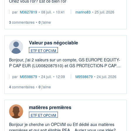
Oriez vous l'or? Est ce bien l'or
par
M3627819
•
08 juil.
•
10:41
marino83
•
25 juil. 2026
3
commentaires
•
0
j'aime
Valeur pas négociable
ETF ET OPCVM
Bonjour, j'ai 2 valeurs sur un compte, GS EUROPE EQUITY-
P CAP EUR (LU0082087510) et GS PROTECTION-P CAP
EUR (LU0546913194), que je souhaite vendre. Lorsque je
par
M9598679
•
24 juil.
•
12:09
M9598679
•
24 juil. 2026
veux procéder à la vente, on me signale ...
4
commentaires
•
0
j'aime
matières premières
ETF ET OPCVM
Bonjour je cherche un OPCVM ou Etf dédié aux matières
premières et qui soit éligible PEA... Auriez vous une idée?