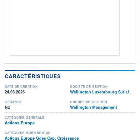
ACTIF NET (EUR)
29M / 31.07.26
NOTATION MORNINGSTAR ⁽¹⁾
RISQUE DU FONDS (SRI)
4
/7
+ PORTEFEUILLE
+ LISTE
CARACTÉRISTIQUES
DATE DE CRÉATION
SOCIÉTÉ DE GESTION
24.03.2026
Wellington Luxembourg S.à r.l.
GÉRANTS
GROUPE DE GESTION
ND
Wellington Management
CATÉGORIE GÉNÉRALE
Actions Europe
CATÉGORIE MORNINGSTAR
Actions Europe Gdes Cap. Croissance