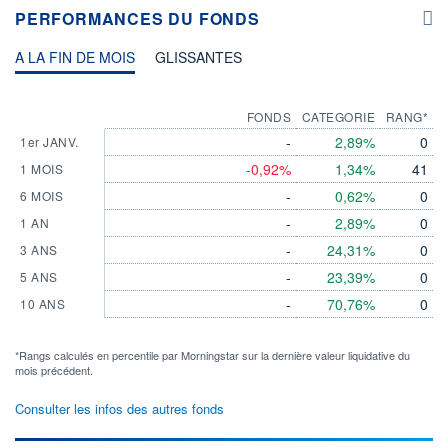
PERFORMANCES DU FONDS
A LA FIN DE MOIS
GLISSANTES
FONDS
CATEGORIE
RANG*
-
2,89%
0
1er JANV.
-0,92%
1,34%
41
1 MOIS
-
0,62%
0
6 MOIS
-
2,89%
0
1 AN
-
24,31%
0
3 ANS
-
23,39%
0
5 ANS
-
70,76%
0
10 ANS
*Rangs calculés en percentile par Morningstar sur la dernière valeur liquidative du
mois précédent.
Consulter les infos des autres fonds