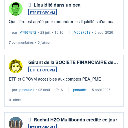
Liquidité dans un pea
ETF ET OPCVM
Quel titre est agréé pour rémunérer les liquidité s d'un pea
par
M7967572
•
28 juil.
•
15:16
M5637613
•
5 août 2026
7
commentaires
•
0
j'aime
Gérant de la SOCIETE FINANCIAIRE de…
ETF ET OPCVM
ETF et OPCVM accesibles aux comptes PEA_PME
par
pmourie1
•
05 août
•
17:16
pmourie1
•
5 août 2026
0
j'aime
Rachat H2O Multibonds crédité ce jour
ETF ET OPCVM