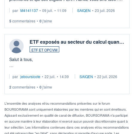
Merci de vos conseils
par
M4141137
•
09 juil.
•
11:09
SAIQEN
•
23 juil. 2026
5
commentaires
•
0
j'aime
ETF exposés au secteur du calcul quan…
ETF ET OPCVM
Salut à tous,
Je cherche à investir sur le secteur du calcul quantique, mais
par
jeboursicote
•
22 juil.
•
14:39
SAIQEN
•
22 juil. 2026
via un ETF plutôt que des actions individuelles.
2
commentaires
•
0
j'aime
Idéalement, je voudrais qu'il soit éligible au PEA.
Pour l' ...
L'ensemble des analyses et/ou recommandations présentes sur le forum
BOURSORAMA sont uniquement élaborées par les membres qui en sont émetteurs.
Agissant exclusivement en qualité de canal de diffusion, BOURSORAMA n'a participé
en aucune manière à leur élaboration ni exercé aucun pouvoir discrétionnaire quant à
leur sélection. Les informations contenues dans ces analyses et/ou recommandations
ont été retranscrites "en l'état", sans déclaration ni garantie d'aucune sorte. Les