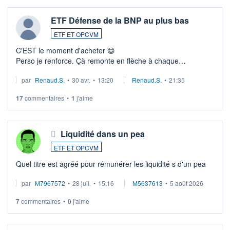
ETF Défense de la BNP au plus bas
ETF ET OPCVM
C'EST le moment d'acheter 😄​
Perso je renforce. Çà remonte en flèche à chaque
suspission d'accord dans.la guerre du moyen-orient.
par
Renaud.S.
•
30 avr.
•
13:20
Renaud.S.
•
21:35
Investissement long terme tip top pour sa retraite.
LU3 ...
17
commentaires
•
1
j'aime
Liquidité dans un pea
ETF ET OPCVM
Quel titre est agréé pour rémunérer les liquidité s d'un pea
par
M7967572
•
28 juil.
•
15:16
M5637613
•
5 août 2026
7
commentaires
•
0
j'aime