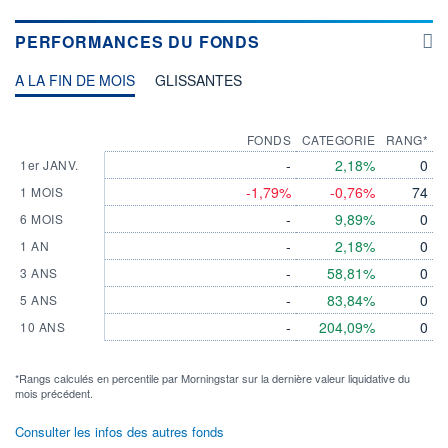
PERFORMANCES DU FONDS
A LA FIN DE MOIS
GLISSANTES
FONDS
CATEGORIE
RANG*
-
2,18%
0
1er JANV.
-1,79%
-0,76%
74
1 MOIS
-
9,89%
0
6 MOIS
-
2,18%
0
1 AN
-
58,81%
0
3 ANS
-
83,84%
0
5 ANS
-
204,09%
0
10 ANS
*Rangs calculés en percentile par Morningstar sur la dernière valeur liquidative du
mois précédent.
Consulter les infos des autres fonds