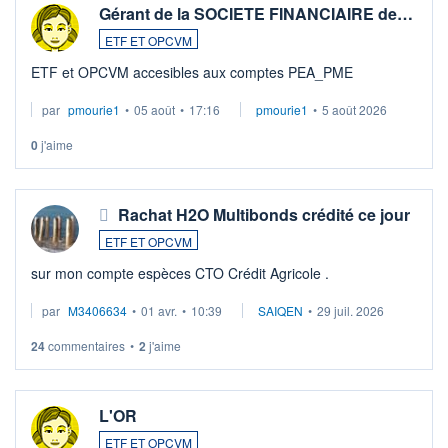
Gérant de la SOCIETE FINANCIAIRE de…
ETF ET OPCVM
ETF et OPCVM accesibles aux comptes PEA_PME
par
pmourie1
•
05 août
•
17:16
pmourie1
•
5 août 2026
0
j'aime
Rachat H2O Multibonds crédité ce jour
ETF ET OPCVM
sur mon compte espèces CTO Crédit Agricole .
par
M3406634
•
01 avr.
•
10:39
SAIQEN
•
29 juil. 2026
24
commentaires
•
2
j'aime
L'OR
ETF ET OPCVM