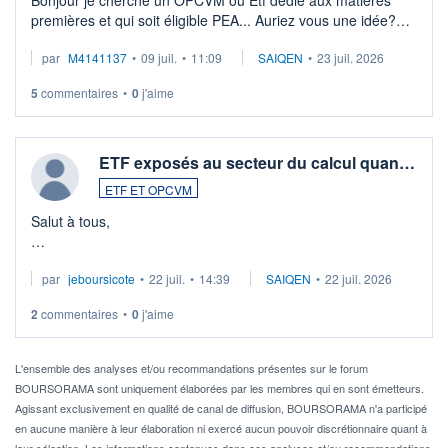
premières et qui soit éligible PEA... Auriez vous une idée?
Merci de vos conseils
par
M4141137
•
09 juil.
•
11:09
SAIQEN
•
23 juil. 2026
5
commentaires
•
0
j'aime
ETF exposés au secteur du calcul quan…
ETF ET OPCVM
Salut à tous,
Je cherche à investir sur le secteur du calcul quantique, mais
par
jeboursicote
•
22 juil.
•
14:39
SAIQEN
•
22 juil. 2026
via un ETF plutôt que des actions individuelles.
2
commentaires
•
0
j'aime
Idéalement, je voudrais qu'il soit éligible au PEA.
Pour l' ...
L'ensemble des analyses et/ou recommandations présentes sur le forum
BOURSORAMA sont uniquement élaborées par les membres qui en sont émetteurs.
Agissant exclusivement en qualité de canal de diffusion, BOURSORAMA n'a participé
en aucune manière à leur élaboration ni exercé aucun pouvoir discrétionnaire quant à
leur sélection. Les informations contenues dans ces analyses et/ou recommandations