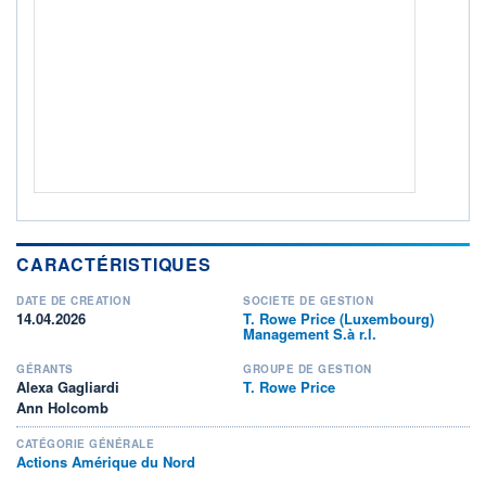
Non éligible Boursobank
ACTIF NET (EUR)
5 467M / 31.07.26
NOTATION MORNINGSTAR ⁽¹⁾
RISQUE DU FONDS (SRI)
4
/7
+ PORTEFEUILLE
+ LISTE
CARACTÉRISTIQUES
DATE DE CRÉATION
SOCIÉTÉ DE GESTION
14.04.2026
T. Rowe Price (Luxembourg)
Management S.à r.l.
GÉRANTS
GROUPE DE GESTION
Alexa Gagliardi
T. Rowe Price
Ann Holcomb
CATÉGORIE GÉNÉRALE
Actions Amérique du Nord