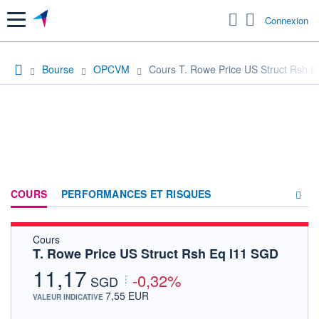
Menu
Connexion
Bourse
OPCVM
Cours T. Rowe Price US Struct Rsh 
COURS
PERFORMANCES ET RISQUES
Cours
COMPOSITION
T. Rowe Price US Struct Rsh Eq I11 SGD
ACTUALITÉS
11,17
-0,32%
SGD
FORUM
7,55 EUR
VALEUR INDICATIVE
HISTORIQUE