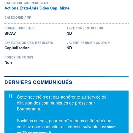
CATÉGORIE MORNINGSTAR
Actions Etats-Unis Gdes Cap. Mixte
CATÉGORIE AMF
FORME JURIDIQUE
TYPE D'INVESTISSEUR
SICAV
ND
AFFECTATION DES RÉSULTATS
VALEUR DERNIER COUPON
Capitalisation
ND
FONDS DE FONDS
Non
DERNIERS COMMUNIQUÉS
Message d'information
Cette société n'est pas adhérente au service de
diffusion des communiqués de presse sur
Boursorama.
Sociétés cotées, pour paraître dans cette rubrique,
veuillez nous contacter à l'adresse suivante :
contact-
cp@boursorama.fr