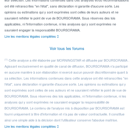
ont été retranscrites "en l'état", sans déclaration ni garantie d'aucune sorte. Les
opinions ou estimations qui y sont exprimées sont celles de leurs auteurs et ne
sauraient refléter le point de vue de BOURSORAMA. Sous réserves des lois
applicables, ni l'information contenue, ni les analyses qui y sont exprimées ne
sauraient engager la responsabilité BOURSORAMA.
Lire les mentions légales complètes
Voir tous les forums
(1)
Cette analyse a été élaborée par MORNINGSTAR et diffusée par BOURSORAMA .
Agissant exclusivement en qualité de canal de diffusion, BOURSORAMA n'a participé
en aucune manière à son élaboration ni exercé aucun pouvoir discrétionnaire quant à
sa sélection. Les informations contenues dans cette analyse ont été retranscrites "en
l'état", sans déclaration ni garantie d'aucune sorte. Les opinions ou estimations qui y
sont exprimées sont celles de ses auteurs et ne sauraient refléter le point de vue de
BOURSORAMA. Sous réserves des lois applicables, ni l'information contenue, ni les
analyses qui y sont exprimées ne sauraient engager la responsabilité de
BOURSORAMA. Le contenu de l'analyse mis à disposition par BOURSORAMA est
fourni uniquement à titre d'information et n'a pas de valeur contractuelle. Il constitue
ainsi une simple aide à la décision dont l'utilisateur conserve l'absolue maîtrise.
Lire les mentions légales complètes