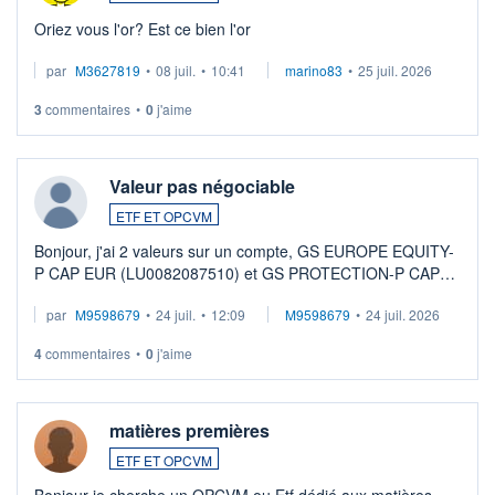
Oriez vous l'or? Est ce bien l'or
par
M3627819
•
08 juil.
•
10:41
marino83
•
25 juil. 2026
3
commentaires
•
0
j'aime
Valeur pas négociable
ETF ET OPCVM
Bonjour, j'ai 2 valeurs sur un compte, GS EUROPE EQUITY-
P CAP EUR (LU0082087510) et GS PROTECTION-P CAP
EUR (LU0546913194), que je souhaite vendre. Lorsque je
par
M9598679
•
24 juil.
•
12:09
M9598679
•
24 juil. 2026
veux procéder à la vente, on me signale ...
4
commentaires
•
0
j'aime
matières premières
ETF ET OPCVM
Bonjour je cherche un OPCVM ou Etf dédié aux matières