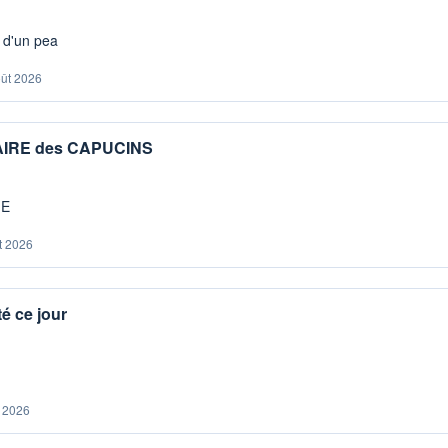
s d'un pea
oût 2026
IAIRE des CAPUCINS
ME
t 2026
é ce jour
. 2026