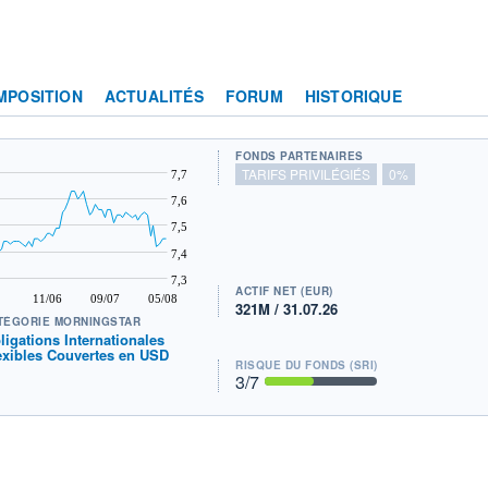
MPOSITION
ACTUALITÉS
FORUM
HISTORIQUE
FONDS PARTENAIRES
TARIFS PRIVILÉGIÉS
0%
7,7
7,6
7,5
7,4
7,3
ACTIF NET (EUR)
11/06
09/07
05/08
321M / 31.07.26
TÉGORIE MORNINGSTAR
ligations Internationales
exibles Couvertes en USD
RISQUE DU FONDS (SRI)
3
/7