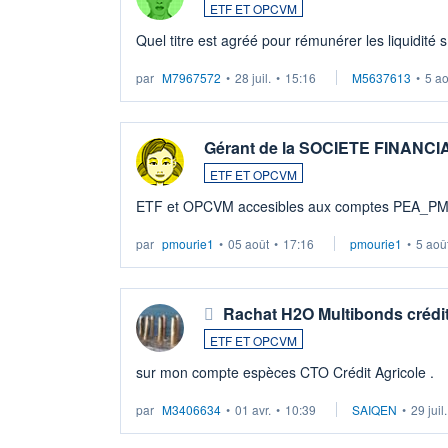
ETF ET OPCVM
Quel titre est agréé pour rémunérer les liquidité 
par
M7967572
•
28 juil.
•
15:16
M5637613
•
5 a
Gérant de la SOCIETE FINANC
ETF ET OPCVM
ETF et OPCVM accesibles aux comptes PEA_P
par
pmourie1
•
05 août
•
17:16
pmourie1
•
5 aoû
Rachat H2O Multibonds crédit
ETF ET OPCVM
sur mon compte espèces CTO Crédit Agricole .
par
M3406634
•
01 avr.
•
10:39
SAIQEN
•
29 juil