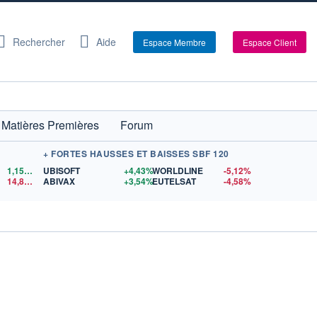
Rechercher
Aide
Espace Membre
Espace Client
Matières Premières
Forum
+ FORTES HAUSSES ET BAISSES SBF 120
1,1560
$US
UBISOFT
+4,43%
WORLDLINE
-5,12%
14,87
$US
ABIVAX
+3,54%
EUTELSAT
-4,58%