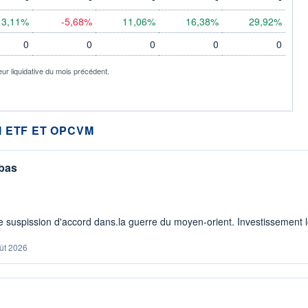
3,11%
-5,68%
11,06%
16,38%
29,92%
0
0
0
0
0
eur liquidative du mois précédent.
 ETF ET OPCVM
 bas
 suspission d'accord dans.la guerre du moyen-orient. Investissement lo
ût 2026