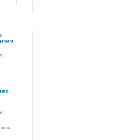
ON
gement
N
n USD
UR
OUPON