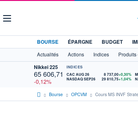
Menu
BOURSE
ÉPARGNE
BUDGET
IM
Actualités
Actions
Indices
Produits
Nikkei 225
INDICES
65 606,71
CAC AUG 26
8 737,00
+0,30%
M
NASDAQ SEP26
29 810,75
+1,04%
N
-0,12%
Bourse
OPCVM
Cours MS INVF Strat