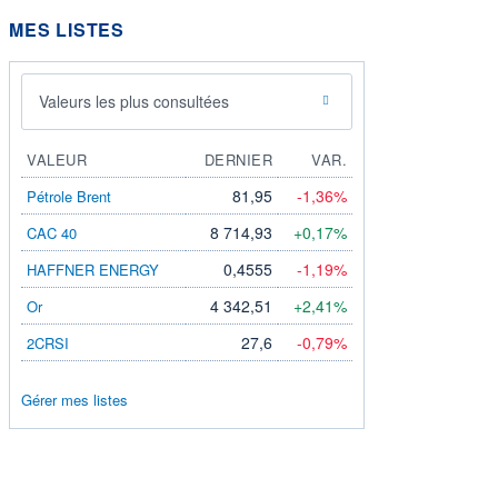
MES LISTES
Valeurs les plus consultées
VALEUR
DERNIER
VAR.
81,95
-1,36%
Pétrole Brent
8 714,93
+0,17%
CAC 40
0,4555
-1,19%
HAFFNER ENERGY
4 342,51
+2,41%
Or
27,6
-0,79%
2CRSI
Gérer mes listes