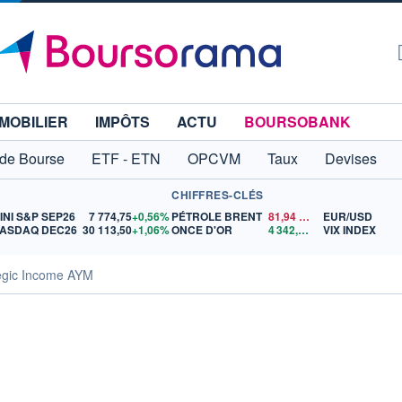
MOBILIER
IMPÔTS
ACTU
BOURSOBANK
 de Bourse
ETF - ETN
OPCVM
Taux
Devises
CHIFFRES-CLÉS
INI S&P SEP26
7 774,75
+0,56%
PÉTROLE BRENT
81,94
$US
EUR/USD
ASDAQ DEC26
30 113,50
+1,06%
ONCE D'OR
4 342,93
$US
VIX INDEX
egic Income AYM