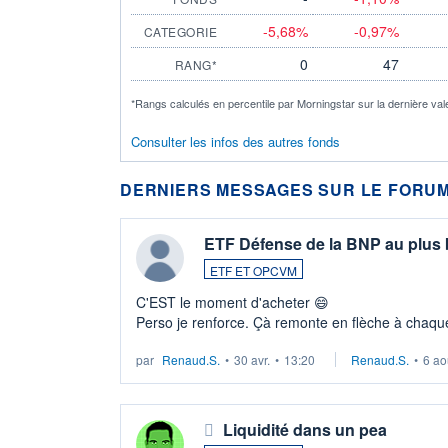
-5,68%
-0,97%
CATEGORIE
0
47
RANG*
*Rangs calculés en percentile par Morningstar sur la dernière val
Consulter les infos des autres fonds
DERNIERS MESSAGES SUR LE FORUM
ETF Défense de la BNP au plus
ETF ET OPCVM
C'EST le moment d'acheter 😄​
Perso je renforce. Çà remonte en flèche à chaque
LU3 ...
par
Renaud.S.
•
30 avr.
•
13:20
Renaud.S.
•
6 ao
Liquidité dans un pea