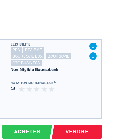
ÉLIGIBILITÉ
PEA
PEA-PME
BOURSOVIE LUX
BOURSOVIE
CTO BUSINESS
Non éligible Boursobank
NOTATION MORNINGSTAR ⁽¹⁾
ACHETER
VENDRE