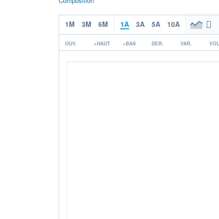
Composition
1M
3M
6M
1A
3A
5A
10A
OUV.
+HAUT
+BAS
DER.
VAR.
VOL