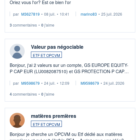
Oriez vous l'or? Est ce bien l'or
par
M3627819
•
08 juil.
•
10:41
marino83
•
25 juil. 2026
3
commentaires
•
0
j'aime
Valeur pas négociable
ETF ET OPCVM
Bonjour, j'ai 2 valeurs sur un compte, GS EUROPE EQUITY-
P CAP EUR (LU0082087510) et GS PROTECTION-P CAP
EUR (LU0546913194), que je souhaite vendre. Lorsque je
par
M9598679
•
24 juil.
•
12:09
M9598679
•
24 juil. 2026
veux procéder à la vente, on me signale ...
4
commentaires
•
0
j'aime
matières premières
ETF ET OPCVM
Bonjour je cherche un OPCVM ou Etf dédié aux matières