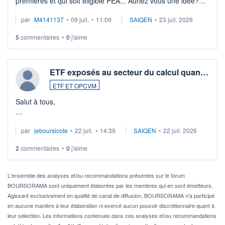
premières et qui soit éligible PEA... Auriez vous une idée?
Merci de vos conseils
par
M4141137
•
09 juil.
•
11:09
SAIQEN
•
23 juil. 2026
5
commentaires
•
0
j'aime
ETF exposés au secteur du calcul quan…
ETF ET OPCVM
Salut à tous,
Je cherche à investir sur le secteur du calcul quantique, mais
par
jeboursicote
•
22 juil.
•
14:39
SAIQEN
•
22 juil. 2026
via un ETF plutôt que des actions individuelles.
2
commentaires
•
0
j'aime
Idéalement, je voudrais qu'il soit éligible au PEA.
Pour l' ...
L'ensemble des analyses et/ou recommandations présentes sur le forum
BOURSORAMA sont uniquement élaborées par les membres qui en sont émetteurs.
Agissant exclusivement en qualité de canal de diffusion, BOURSORAMA n'a participé
en aucune manière à leur élaboration ni exercé aucun pouvoir discrétionnaire quant à
leur sélection. Les informations contenues dans ces analyses et/ou recommandations