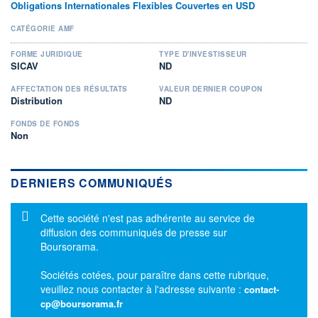
Obligations Internationales Flexibles Couvertes en USD
CATÉGORIE AMF
FORME JURIDIQUE
TYPE D'INVESTISSEUR
SICAV
ND
AFFECTATION DES RÉSULTATS
VALEUR DERNIER COUPON
Distribution
ND
FONDS DE FONDS
Non
DERNIERS COMMUNIQUÉS
Message d'information
Cette société n'est pas adhérente au service de
diffusion des communiqués de presse sur
Boursorama.
Sociétés cotées, pour paraître dans cette rubrique,
veuillez nous contacter à l'adresse suivante :
contact-
cp@boursorama.fr