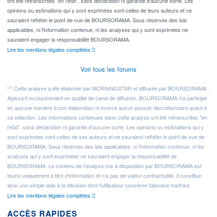
ont été retranscrites "en l'état", sans déclaration ni garantie d'aucune sorte. Les
opinions ou estimations qui y sont exprimées sont celles de leurs auteurs et ne
sauraient refléter le point de vue de BOURSORAMA. Sous réserves des lois
applicables, ni l'information contenue, ni les analyses qui y sont exprimées ne
sauraient engager la responsabilité BOURSORAMA.
Lire les mentions légales complètes
Voir tous les forums
(1)
Cette analyse a été élaborée par MORNINGSTAR et diffusée par BOURSORAMA .
Agissant exclusivement en qualité de canal de diffusion, BOURSORAMA n'a participé
en aucune manière à son élaboration ni exercé aucun pouvoir discrétionnaire quant à
sa sélection. Les informations contenues dans cette analyse ont été retranscrites "en
l'état", sans déclaration ni garantie d'aucune sorte. Les opinions ou estimations qui y
sont exprimées sont celles de ses auteurs et ne sauraient refléter le point de vue de
BOURSORAMA. Sous réserves des lois applicables, ni l'information contenue, ni les
analyses qui y sont exprimées ne sauraient engager la responsabilité de
BOURSORAMA. Le contenu de l'analyse mis à disposition par BOURSORAMA est
fourni uniquement à titre d'information et n'a pas de valeur contractuelle. Il constitue
ainsi une simple aide à la décision dont l'utilisateur conserve l'absolue maîtrise.
Lire les mentions légales complètes
ACCÈS RAPIDES