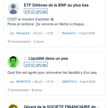
ETF Défense de la BNP au plus bas
ETF ET OPCVM
C'EST le moment d'acheter 😄​
Perso je renforce. Çà remonte en flèche à chaque
suspission d'accord dans.la guerre du moyen-orient.
par
Renaud.S.
•
30 avr.
•
13:20
Renaud.S.
•
6 août 2026
Investissement long terme tip top pour sa retraite.
LU3 ...
17
commentaires
•
1
j'aime
Liquidité dans un pea
ETF ET OPCVM
Quel titre est agréé pour rémunérer les liquidité s d'un pea
par
M7967572
•
28 juil.
•
15:16
M5637613
•
5 août 2026
7
commentaires
•
0
j'aime
Gérant de la SOCIETE FINANCIAIRE de…