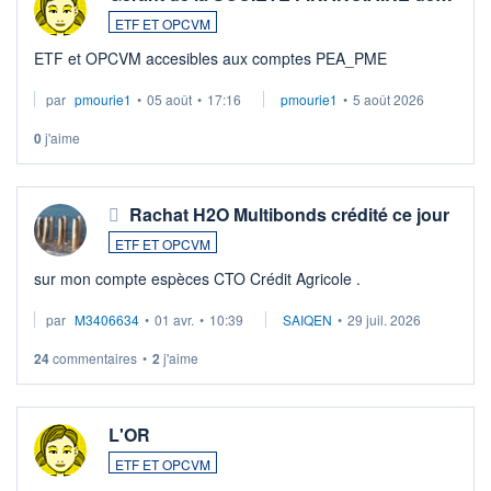
ETF ET OPCVM
ETF et OPCVM accesibles aux comptes PEA_PME
par
pmourie1
•
05 août
•
17:16
pmourie1
•
5 août 2026
0
j'aime
Rachat H2O Multibonds crédité ce jour
ETF ET OPCVM
sur mon compte espèces CTO Crédit Agricole .
par
M3406634
•
01 avr.
•
10:39
SAIQEN
•
29 juil. 2026
24
commentaires
•
2
j'aime
L'OR
ETF ET OPCVM