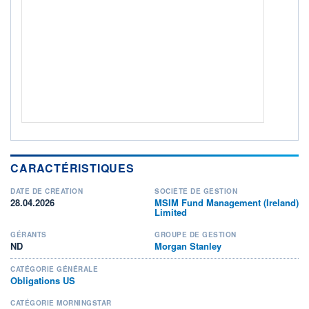
Non éligible Boursobank
ACTIF NET (EUR)
321M / 31.07.26
NOTATION MORNINGSTAR ⁽¹⁾
RISQUE DU FONDS (SRI)
3
/7
+ PORTEFEUILLE
+ LISTE
CARACTÉRISTIQUES
DATE DE CRÉATION
SOCIÉTÉ DE GESTION
28.04.2026
MSIM Fund Management (Ireland)
Limited
GÉRANTS
GROUPE DE GESTION
ND
Morgan Stanley
CATÉGORIE GÉNÉRALE
Obligations US
CATÉGORIE MORNINGSTAR