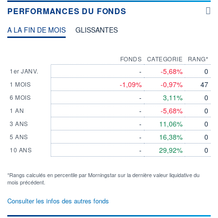
PERFORMANCES DU FONDS
A LA FIN DE MOIS
GLISSANTES
FONDS
CATEGORIE
RANG*
-
-5,68%
0
1er JANV.
-1,09%
-0,97%
47
1 MOIS
-
3,11%
0
6 MOIS
-
-5,68%
0
1 AN
-
11,06%
0
3 ANS
-
16,38%
0
5 ANS
-
29,92%
0
10 ANS
*Rangs calculés en percentile par Morningstar sur la dernière valeur liquidative du
mois précédent.
Consulter les infos des autres fonds