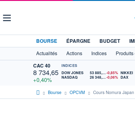
Menu
BOURSE
ÉPARGNE
BUDGET
IM
Actualités
Actions
Indices
Produits
CAC 40
INDICES
8 734,65
DOW JONES
53 885,10
-0,85%
NIKKEI
NASDAQ
26 348,35
-0,06%
DAX
+0,40%
Bourse
OPCVM
Cours Nomura Japan 