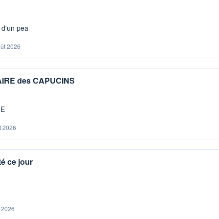
s d'un pea
oût 2026
IAIRE des CAPUCINS
ME
t 2026
é ce jour
. 2026