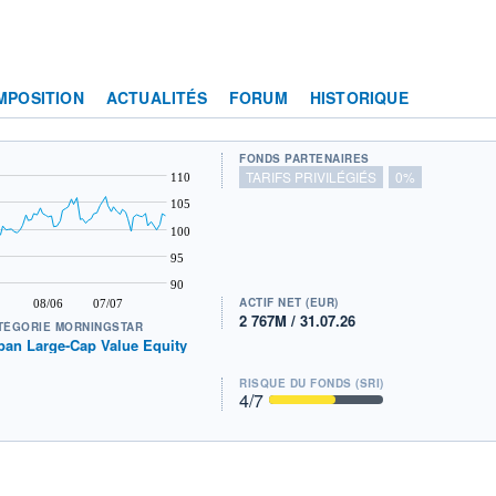
MPOSITION
ACTUALITÉS
FORUM
HISTORIQUE
FONDS PARTENAIRES
TARIFS PRIVILÉGIÉS
0%
110
105
100
95
90
ACTIF NET (EUR)
08/06
07/07
2 767M / 31.07.26
TÉGORIE MORNINGSTAR
pan Large-Cap Value Equity
RISQUE DU FONDS (SRI)
4
/7