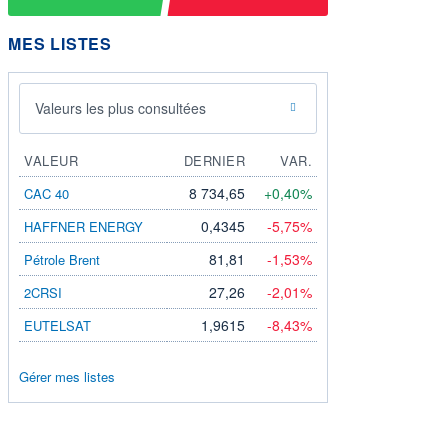
MES LISTES
Valeurs les plus consultées
VALEUR
DERNIER
VAR.
8 734,65
+0,40%
CAC 40
0,4345
-5,75%
HAFFNER ENERGY
81,81
-1,53%
Pétrole Brent
27,26
-2,01%
2CRSI
1,9615
-8,43%
EUTELSAT
Gérer mes listes