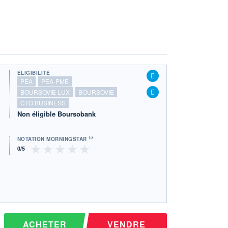
ÉLIGIBILITÉ
PEA
PEA-PME
BOURSOVIE LUX
BOURSOVIE
CTO BUSINESS
Non éligible Boursobank
NOTATION MORNINGSTAR ⁽¹⁾
ACHETER
VENDRE