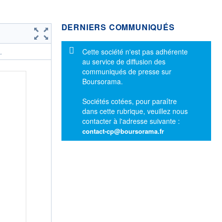
DERNIERS COMMUNIQUÉS
Message d'information
Cette société n'est pas adhérente
.
au service de diffusion des
communiqués de presse sur
Boursorama.
Sociétés cotées, pour paraître
dans cette rubrique, veuillez nous
contacter à l'adresse suivante :
contact-cp@boursorama.fr