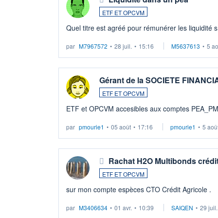
ETF ET OPCVM
Quel titre est agréé pour rémunérer les liquidité 
par
M7967572
•
28 juil.
•
15:16
M5637613
•
5 a
Gérant de la SOCIETE FINANC
ETF ET OPCVM
ETF et OPCVM accesibles aux comptes PEA_P
par
pmourie1
•
05 août
•
17:16
pmourie1
•
5 aoû
Rachat H2O Multibonds crédit
ETF ET OPCVM
sur mon compte espèces CTO Crédit Agricole .
par
M3406634
•
01 avr.
•
10:39
SAIQEN
•
29 juil