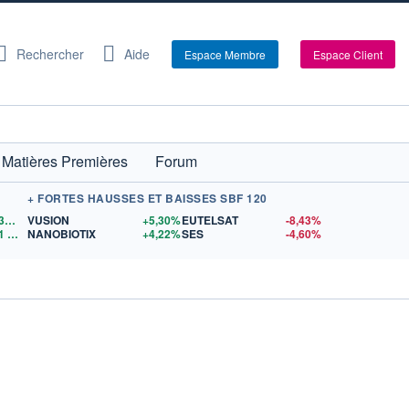
Rechercher
Aide
Espace Membre
Espace Client
Matières Premières
Forum
+ FORTES HAUSSES ET BAISSES SBF 120
1,1530
$US
VUSION
+5,30%
EUTELSAT
-8,43%
1
$US
NANOBIOTIX
+4,22%
SES
-4,60%