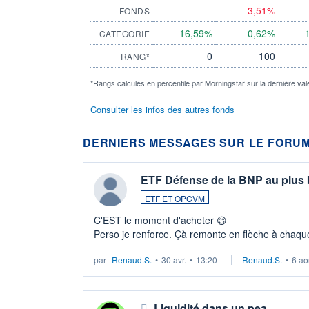
-
-3,51%
FONDS
16,59%
0,62%
CATEGORIE
0
100
RANG*
*Rangs calculés en percentile par Morningstar sur la dernière val
Consulter les infos des autres fonds
DERNIERS MESSAGES SUR LE FORUM
ETF Défense de la BNP au plus
ETF ET OPCVM
C'EST le moment d'acheter 😄​
Perso je renforce. Çà remonte en flèche à chaque
LU3 ...
par
Renaud.S.
•
30 avr.
•
13:20
Renaud.S.
•
6 ao
Liquidité dans un pea