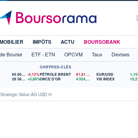
MOBILIER
IMPÔTS
ACTU
BOURSOBANK
 de Bourse
ETF - ETN
OPCVM
Taux
Devises
CHIFFRES-CLÉS
65 606,71
-0,12%
PÉTROLE BRENT
81,81
$US
EUR/USD
26 365,97
+0,86%
ONCE D'OR
4 324,61
$US
VIX INDEX
15,2
Strategic Value AG USD H