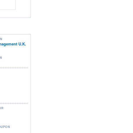
ON
nagement U.K.
N
UR
OUPON