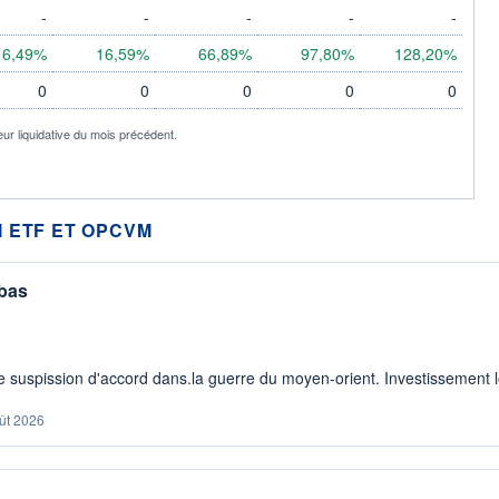
-
-
-
-
-
16,49%
16,59%
66,89%
97,80%
128,20%
0
0
0
0
0
eur liquidative du mois précédent.
 ETF ET OPCVM
 bas
 suspission d'accord dans.la guerre du moyen-orient. Investissement lo
ût 2026