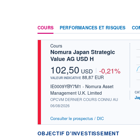
COURS
PERFORMANCES ET RISQUES
CO
Cours
Nomura Japan Strategic
Value AG USD H
102,50
-0,21%
USD
88,87 EUR
VALEUR INDICATIVE
IE0009YBY7M1 - Nomura Asset
Management U.K. Limited
CA
Ja
OPCVM DERNIER COURS CONNU AU
06/08/2026
Consulter le prospectus / DIC
OBJECTIF D'INVESTISSEMENT