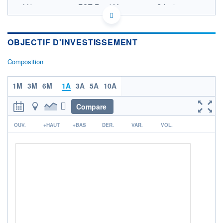
LU2984100870 - EQT Fund Management S.à r.l.
OPCVM DERNIER COURS CONNU AU 30/06/2026
Consulter le prospectus / DIC
OBJECTIF D'INVESTISSEMENT
124
Composition
122
120
1M
3M
6M
1A
3A
5A
10A
118
Compare
31/05
r
OUV.
+HAUT
+BAS
DER.
VAR.
VOL.
CATÉGORIE MORNINGSTAR
Infrastructure Direct
FONDS PARTENAIRES
TARIFS PRIVILÉGIÉS
0%
ÉLIGIBILITÉ
PEA
PEA-PME
BOURSOVIE LUX
BOURSOVIE
CTO BUSINESS
Non éligible Boursobank