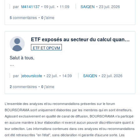
Merci de vos conseils
par
M4141137
•
09 juil.
•
11:09
SAIQEN
•
23 juil. 2026
5
commentaires
•
0
j'aime
ETF exposés au secteur du calcul quan…
ETF ET OPCVM
Salut à tous,
Je cherche à investir sur le secteur du calcul quantique, mais
par
jeboursicote
•
22 juil.
•
14:39
SAIQEN
•
22 juil. 2026
via un ETF plutôt que des actions individuelles.
2
commentaires
•
0
j'aime
Idéalement, je voudrais qu'il soit éligible au PEA.
Pour l' ...
L'ensemble des analyses et/ou recommandations présentes sur le forum
BOURSORAMA sont uniquement élaborées par les membres qui en sont émetteurs.
Agissant exclusivement en qualité de canal de diffusion, BOURSORAMA n'a participé
en aucune manière à leur élaboration ni exercé aucun pouvoir discrétionnaire quant à
leur sélection. Les informations contenues dans ces analyses et/ou recommandations
ont été retranscrites "en l'état", sans déclaration ni garantie d'aucune sorte. Les