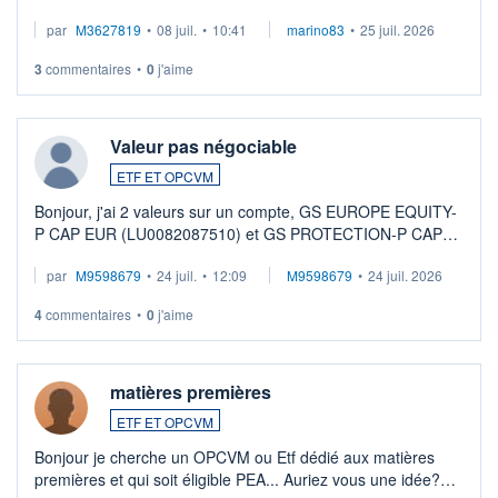
par
M3627819
•
08 juil.
•
10:41
marino83
•
25 juil. 2026
3
commentaires
•
0
j'aime
Valeur pas négociable
ETF ET OPCVM
Bonjour, j'ai 2 valeurs sur un compte, GS EUROPE EQUITY-
P CAP EUR (LU0082087510) et GS PROTECTION-P CAP
EUR (LU0546913194), que je souhaite vendre. Lorsque je
par
M9598679
•
24 juil.
•
12:09
M9598679
•
24 juil. 2026
veux procéder à la vente, on me signale ...
4
commentaires
•
0
j'aime
matières premières
ETF ET OPCVM
Bonjour je cherche un OPCVM ou Etf dédié aux matières
premières et qui soit éligible PEA... Auriez vous une idée?