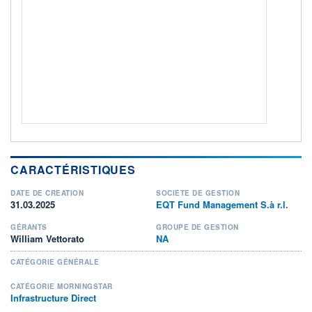
ACTIF NET (EUR)
758M / 30.06.26
NOTATION MORNINGSTAR ⁽¹⁾
RISQUE DU FONDS (SRI)
5
/7
+ PORTEFEUILLE
+ LISTE
CARACTÉRISTIQUES
DATE DE CRÉATION
SOCIÉTÉ DE GESTION
31.03.2025
EQT Fund Management S.à r.l.
GÉRANTS
GROUPE DE GESTION
William Vettorato
NA
CATÉGORIE GÉNÉRALE
CATÉGORIE MORNINGSTAR
Infrastructure Direct