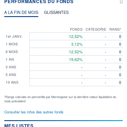
PERFORMANCES DU FONDS
A LA FIN DE MOIS
GLISSANTES
FONDS
CATEGORIE
RANG*
12,52%
-
0
1er JANV.
3,12%
-
0
1 MOIS
12,52%
-
0
6 MOIS
19,62%
-
0
1 AN
-
-
0
3 ANS
-
-
0
5 ANS
-
-
0
10 ANS
*Rangs calculés en percentile par Morningstar sur la dernière valeur liquidative du
mois précédent.
Consulter les infos des autres fonds
MES LISTES