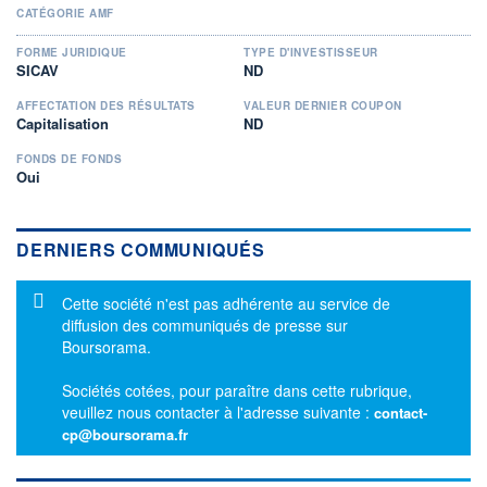
CATÉGORIE AMF
FORME JURIDIQUE
TYPE D'INVESTISSEUR
SICAV
ND
AFFECTATION DES RÉSULTATS
VALEUR DERNIER COUPON
Capitalisation
ND
FONDS DE FONDS
Oui
DERNIERS COMMUNIQUÉS
Message d'information
Cette société n'est pas adhérente au service de
diffusion des communiqués de presse sur
Boursorama.
Sociétés cotées, pour paraître dans cette rubrique,
veuillez nous contacter à l'adresse suivante :
contact-
cp@boursorama.fr