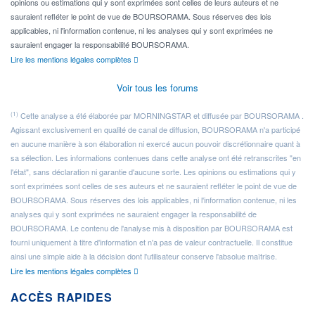
opinions ou estimations qui y sont exprimées sont celles de leurs auteurs et ne
sauraient refléter le point de vue de BOURSORAMA. Sous réserves des lois
applicables, ni l'information contenue, ni les analyses qui y sont exprimées ne
sauraient engager la responsabilité BOURSORAMA.
Lire les mentions légales complètes
Voir tous les forums
(1)
Cette analyse a été élaborée par MORNINGSTAR et diffusée par BOURSORAMA .
Agissant exclusivement en qualité de canal de diffusion, BOURSORAMA n'a participé
en aucune manière à son élaboration ni exercé aucun pouvoir discrétionnaire quant à
sa sélection. Les informations contenues dans cette analyse ont été retranscrites "en
l'état", sans déclaration ni garantie d'aucune sorte. Les opinions ou estimations qui y
sont exprimées sont celles de ses auteurs et ne sauraient refléter le point de vue de
BOURSORAMA. Sous réserves des lois applicables, ni l'information contenue, ni les
analyses qui y sont exprimées ne sauraient engager la responsabilité de
BOURSORAMA. Le contenu de l'analyse mis à disposition par BOURSORAMA est
fourni uniquement à titre d'information et n'a pas de valeur contractuelle. Il constitue
ainsi une simple aide à la décision dont l'utilisateur conserve l'absolue maîtrise.
Lire les mentions légales complètes
ACCÈS RAPIDES