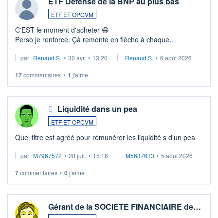
ETF Défense de la BNP au plus bas
ETF ET OPCVM
C'EST le moment d'acheter 😄​
Perso je renforce. Çà remonte en flèche à chaque
suspission d'accord dans.la guerre du moyen-orient.
par
Renaud.S.
•
30 avr.
•
13:20
Renaud.S.
•
6 août 2026
Investissement long terme tip top pour sa retraite.
LU3 ...
17
commentaires
•
1
j'aime
Liquidité dans un pea
ETF ET OPCVM
Quel titre est agréé pour rémunérer les liquidité s d'un pea
par
M7967572
•
28 juil.
•
15:16
M5637613
•
5 août 2026
7
commentaires
•
0
j'aime
Gérant de la SOCIETE FINANCIAIRE de…