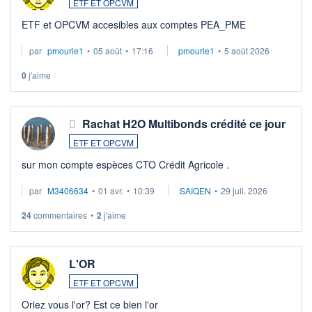
ETF ET OPCVM
ETF et OPCVM accesibles aux comptes PEA_PME
par
pmourie1
•
05 août
•
17:16
pmourie1
•
5 août 2026
0
j'aime
Rachat H2O Multibonds crédité ce jour
ETF ET OPCVM
sur mon compte espèces CTO Crédit Agricole .
par
M3406634
•
01 avr.
•
10:39
SAIQEN
•
29 juil. 2026
24
commentaires
•
2
j'aime
L'OR
ETF ET OPCVM
Oriez vous l'or? Est ce bien l'or