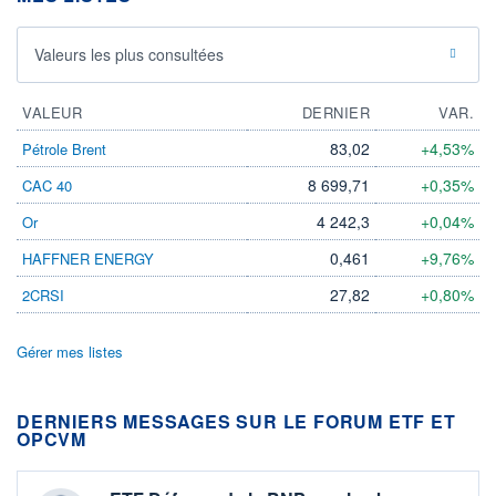
Valeurs les plus consultées
VALEUR
DERNIER
VAR.
83,02
+4,53%
Pétrole Brent
8 699,71
+0,35%
CAC 40
4 242,3
+0,04%
Or
0,461
+9,76%
HAFFNER ENERGY
27,82
+0,80%
2CRSI
Gérer mes listes
DERNIERS MESSAGES SUR LE FORUM ETF ET
OPCVM