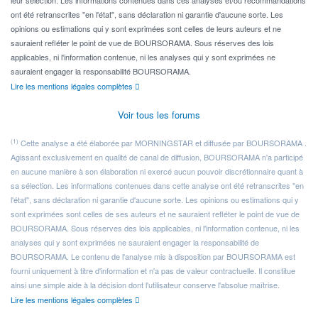
ont été retranscrites "en l'état", sans déclaration ni garantie d'aucune sorte. Les
opinions ou estimations qui y sont exprimées sont celles de leurs auteurs et ne
sauraient refléter le point de vue de BOURSORAMA. Sous réserves des lois
applicables, ni l'information contenue, ni les analyses qui y sont exprimées ne
sauraient engager la responsabilité BOURSORAMA.
Lire les mentions légales complètes
Voir tous les forums
(1)
Cette analyse a été élaborée par MORNINGSTAR et diffusée par BOURSORAMA .
Agissant exclusivement en qualité de canal de diffusion, BOURSORAMA n'a participé
en aucune manière à son élaboration ni exercé aucun pouvoir discrétionnaire quant à
sa sélection. Les informations contenues dans cette analyse ont été retranscrites "en
l'état", sans déclaration ni garantie d'aucune sorte. Les opinions ou estimations qui y
sont exprimées sont celles de ses auteurs et ne sauraient refléter le point de vue de
BOURSORAMA. Sous réserves des lois applicables, ni l'information contenue, ni les
analyses qui y sont exprimées ne sauraient engager la responsabilité de
BOURSORAMA. Le contenu de l'analyse mis à disposition par BOURSORAMA est
fourni uniquement à titre d'information et n'a pas de valeur contractuelle. Il constitue
ainsi une simple aide à la décision dont l'utilisateur conserve l'absolue maîtrise.
Lire les mentions légales complètes