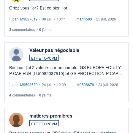
Oriez vous l'or? Est ce bien l'or
par
M3627819
•
08 juil.
•
10:41
marino83
•
25 juil. 2026
3
commentaires
•
0
j'aime
Valeur pas négociable
ETF ET OPCVM
Bonjour, j'ai 2 valeurs sur un compte, GS EUROPE EQUITY-
P CAP EUR (LU0082087510) et GS PROTECTION-P CAP
EUR (LU0546913194), que je souhaite vendre. Lorsque je
par
M9598679
•
24 juil.
•
12:09
M9598679
•
24 juil. 2026
veux procéder à la vente, on me signale ...
4
commentaires
•
0
j'aime
matières premières
ETF ET OPCVM
Bonjour je cherche un OPCVM ou Etf dédié aux matières