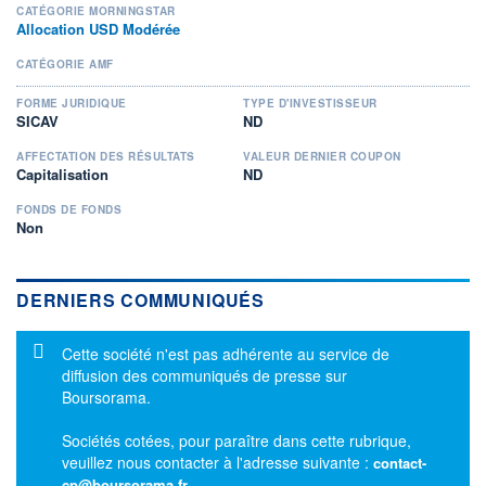
CATÉGORIE MORNINGSTAR
Allocation USD Modérée
CATÉGORIE AMF
FORME JURIDIQUE
TYPE D'INVESTISSEUR
SICAV
ND
AFFECTATION DES RÉSULTATS
VALEUR DERNIER COUPON
Capitalisation
ND
FONDS DE FONDS
Non
DERNIERS COMMUNIQUÉS
Message d'information
Cette société n'est pas adhérente au service de
diffusion des communiqués de presse sur
Boursorama.
Sociétés cotées, pour paraître dans cette rubrique,
veuillez nous contacter à l'adresse suivante :
contact-
cp@boursorama.fr