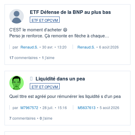
ETF Défense de la BNP au plus bas
ETF ET OPCVM
C'EST le moment d'acheter 😄​
Perso je renforce. Çà remonte en flèche à chaque
suspission d'accord dans.la guerre du moyen-orient.
par
Renaud.S.
•
30 avr.
•
13:20
Renaud.S.
•
6 août 2026
Investissement long terme tip top pour sa retraite.
LU3 ...
17
commentaires
•
1
j'aime
Liquidité dans un pea
ETF ET OPCVM
Quel titre est agréé pour rémunérer les liquidité s d'un pea
par
M7967572
•
28 juil.
•
15:16
M5637613
•
5 août 2026
7
commentaires
•
0
j'aime