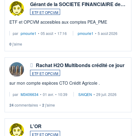
Gérant de la SOCIETE FINANCIAIRE de…
ETF ET OPCVM
ETF et OPCVM accesibles aux comptes PEA_PME
par
pmourie1
•
05 août
•
17:16
pmourie1
•
5 août 2026
0
j'aime
Rachat H2O Multibonds crédité ce jour
ETF ET OPCVM
sur mon compte espèces CTO Crédit Agricole .
par
M3406634
•
01 avr.
•
10:39
SAIQEN
•
29 juil. 2026
24
commentaires
•
2
j'aime
L'OR
ETF ET OPCVM