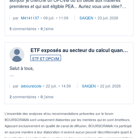
premières et qui soit éligible PEA... Auriez vous une idée?
Merci de vos conseils
par
M4141137
•
09 juil.
•
11:09
SAIQEN
•
23 juil. 2026
5
commentaires
•
0
j'aime
ETF exposés au secteur du calcul quan…
ETF ET OPCVM
Salut à tous,
Je cherche à investir sur le secteur du calcul quantique, mais
par
jeboursicote
•
22 juil.
•
14:39
SAIQEN
•
22 juil. 2026
via un ETF plutôt que des actions individuelles.
2
commentaires
•
0
j'aime
Idéalement, je voudrais qu'il soit éligible au PEA.
Pour l' ...
L'ensemble des analyses et/ou recommandations présentes sur le forum
BOURSORAMA sont uniquement élaborées par les membres qui en sont émetteurs.
Agissant exclusivement en qualité de canal de diffusion, BOURSORAMA n'a participé
en aucune manière à leur élaboration ni exercé aucun pouvoir discrétionnaire quant à
leur sélection. Les informations contenues dans ces analyses et/ou recommandations