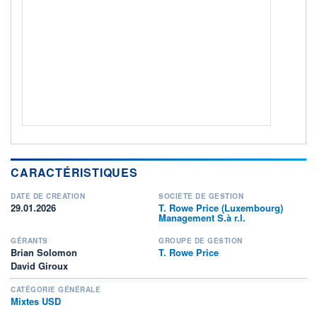
ACTIF NET (EUR)
15M / 31.07.26
NOTATION MORNINGSTAR ⁽¹⁾
RISQUE DU FONDS (SRI)
3
/7
+ PORTEFEUILLE
+ LISTE
CARACTÉRISTIQUES
DATE DE CRÉATION
SOCIÉTÉ DE GESTION
29.01.2026
T. Rowe Price (Luxembourg)
Management S.à r.l.
GÉRANTS
GROUPE DE GESTION
Brian Solomon
T. Rowe Price
David Giroux
CATÉGORIE GÉNÉRALE
Mixtes USD