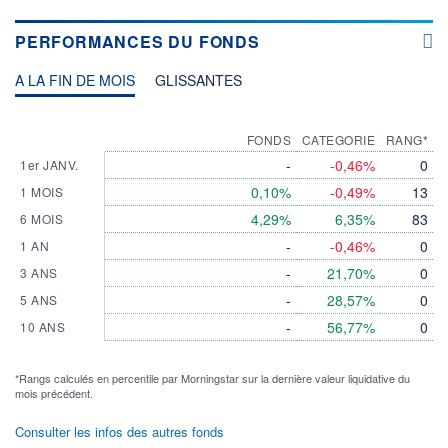
PERFORMANCES DU FONDS
A LA FIN DE MOIS
GLISSANTES
FONDS
CATEGORIE
RANG*
-
-0,46%
0
1er JANV.
0,10%
-0,49%
13
1 MOIS
4,29%
6,35%
83
6 MOIS
-
-0,46%
0
1 AN
-
21,70%
0
3 ANS
-
28,57%
0
5 ANS
-
56,77%
0
10 ANS
*Rangs calculés en percentile par Morningstar sur la dernière valeur liquidative du
mois précédent.
Consulter les infos des autres fonds