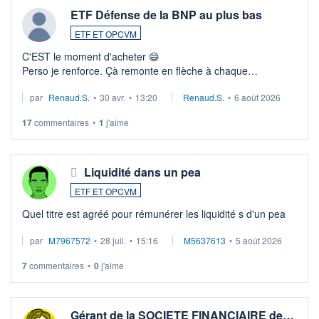
ETF Défense de la BNP au plus bas
ETF ET OPCVM
C'EST le moment d'acheter 😄​
Perso je renforce. Çà remonte en flèche à chaque
suspission d'accord dans.la guerre du moyen-orient.
par
Renaud.S.
•
30 avr.
•
13:20
Renaud.S.
•
6 août 2026
Investissement long terme tip top pour sa retraite.
LU3 ...
17
commentaires
•
1
j'aime
Liquidité dans un pea
ETF ET OPCVM
Quel titre est agréé pour rémunérer les liquidité s d'un pea
par
M7967572
•
28 juil.
•
15:16
M5637613
•
5 août 2026
7
commentaires
•
0
j'aime
Gérant de la SOCIETE FINANCIAIRE de…