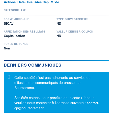
Actions Etats-Unis Gdes Cap. Mixte
CATÉGORIE AMF
FORME JURIDIQUE
TYPE D'INVESTISSEUR
SICAV
ND
AFFECTATION DES RÉSULTATS
VALEUR DERNIER COUPON
Capitalisation
ND
FONDS DE FONDS
Non
DERNIERS COMMUNIQUÉS
Message d'information
Cette société n'est pas adhérente au service de
diffusion des communiqués de presse sur
Boursorama.
Sociétés cotées, pour paraître dans cette rubrique,
veuillez nous contacter à l'adresse suivante :
contact-
cp@boursorama.fr