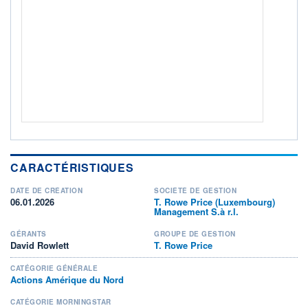
Non éligible Boursobank
ACTIF NET (EUR)
176M / 31.07.26
NOTATION MORNINGSTAR ⁽¹⁾
RISQUE DU FONDS (SRI)
4
/7
+ PORTEFEUILLE
+ LISTE
CARACTÉRISTIQUES
DATE DE CRÉATION
SOCIÉTÉ DE GESTION
06.01.2026
T. Rowe Price (Luxembourg)
Management S.à r.l.
GÉRANTS
GROUPE DE GESTION
David Rowlett
T. Rowe Price
CATÉGORIE GÉNÉRALE
Actions Amérique du Nord
CATÉGORIE MORNINGSTAR