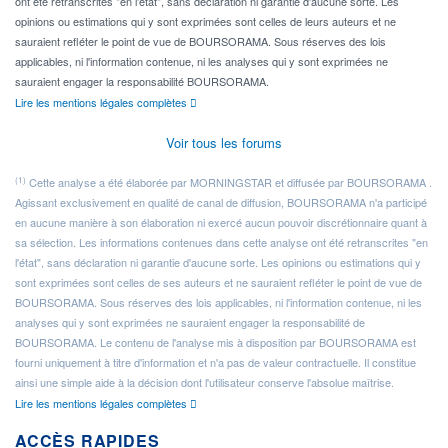
ont été retranscrites "en l'état", sans déclaration ni garantie d'aucune sorte. Les
opinions ou estimations qui y sont exprimées sont celles de leurs auteurs et ne
sauraient refléter le point de vue de BOURSORAMA. Sous réserves des lois
applicables, ni l'information contenue, ni les analyses qui y sont exprimées ne
sauraient engager la responsabilité BOURSORAMA.
Lire les mentions légales complètes
Voir tous les forums
(1)
Cette analyse a été élaborée par MORNINGSTAR et diffusée par BOURSORAMA .
Agissant exclusivement en qualité de canal de diffusion, BOURSORAMA n'a participé
en aucune manière à son élaboration ni exercé aucun pouvoir discrétionnaire quant à
sa sélection. Les informations contenues dans cette analyse ont été retranscrites "en
l'état", sans déclaration ni garantie d'aucune sorte. Les opinions ou estimations qui y
sont exprimées sont celles de ses auteurs et ne sauraient refléter le point de vue de
BOURSORAMA. Sous réserves des lois applicables, ni l'information contenue, ni les
analyses qui y sont exprimées ne sauraient engager la responsabilité de
BOURSORAMA. Le contenu de l'analyse mis à disposition par BOURSORAMA est
fourni uniquement à titre d'information et n'a pas de valeur contractuelle. Il constitue
ainsi une simple aide à la décision dont l'utilisateur conserve l'absolue maîtrise.
Lire les mentions légales complètes
ACCÈS RAPIDES