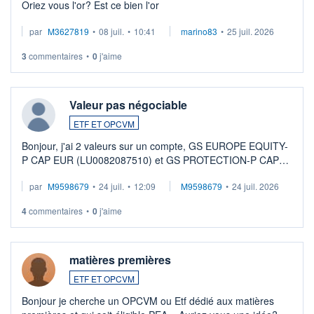
Oriez vous l'or? Est ce bien l'or
par
M3627819
•
08 juil.
•
10:41
marino83
•
25 juil. 2026
3
commentaires
•
0
j'aime
Valeur pas négociable
ETF ET OPCVM
Bonjour, j'ai 2 valeurs sur un compte, GS EUROPE EQUITY-
P CAP EUR (LU0082087510) et GS PROTECTION-P CAP
EUR (LU0546913194), que je souhaite vendre. Lorsque je
par
M9598679
•
24 juil.
•
12:09
M9598679
•
24 juil. 2026
veux procéder à la vente, on me signale ...
4
commentaires
•
0
j'aime
matières premières
ETF ET OPCVM
Bonjour je cherche un OPCVM ou Etf dédié aux matières