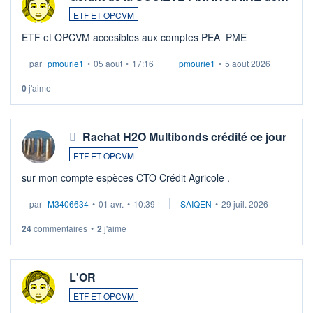
ETF ET OPCVM
ETF et OPCVM accesibles aux comptes PEA_PME
par
pmourie1
•
05 août
•
17:16
pmourie1
•
5 août 2026
0
j'aime
Rachat H2O Multibonds crédité ce jour
ETF ET OPCVM
sur mon compte espèces CTO Crédit Agricole .
par
M3406634
•
01 avr.
•
10:39
SAIQEN
•
29 juil. 2026
24
commentaires
•
2
j'aime
L'OR
ETF ET OPCVM