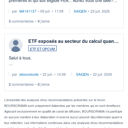
premières et qui soit éligible PEA... Auriez vous une idée?
Merci de vos conseils
par
M4141137
•
09 juil.
•
11:09
SAIQEN
•
23 juil. 2026
5
commentaires
•
0
j'aime
ETF exposés au secteur du calcul quan…
ETF ET OPCVM
Salut à tous,
Je cherche à investir sur le secteur du calcul quantique, mais
par
jeboursicote
•
22 juil.
•
14:39
SAIQEN
•
22 juil. 2026
via un ETF plutôt que des actions individuelles.
2
commentaires
•
0
j'aime
Idéalement, je voudrais qu'il soit éligible au PEA.
Pour l' ...
L'ensemble des analyses et/ou recommandations présentes sur le forum
BOURSORAMA sont uniquement élaborées par les membres qui en sont émetteurs.
Agissant exclusivement en qualité de canal de diffusion, BOURSORAMA n'a participé
en aucune manière à leur élaboration ni exercé aucun pouvoir discrétionnaire quant à
leur sélection. Les informations contenues dans ces analyses et/ou recommandations