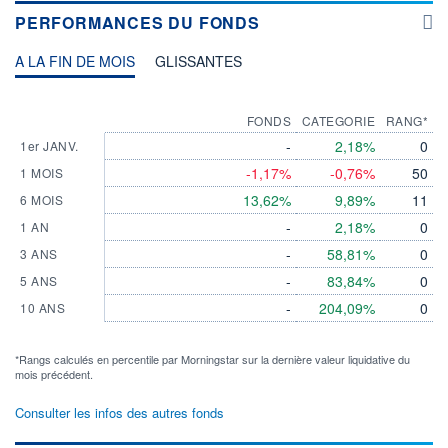
PERFORMANCES DU FONDS
A LA FIN DE MOIS
GLISSANTES
FONDS
CATEGORIE
RANG*
-
2,18%
0
1er JANV.
-1,17%
-0,76%
50
1 MOIS
13,62%
9,89%
11
6 MOIS
-
2,18%
0
1 AN
-
58,81%
0
3 ANS
-
83,84%
0
5 ANS
-
204,09%
0
10 ANS
*Rangs calculés en percentile par Morningstar sur la dernière valeur liquidative du
mois précédent.
Consulter les infos des autres fonds