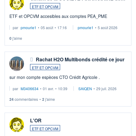
ETF ET OPCVM
ETF et OPCVM accesibles aux comptes PEA_PME
par
pmourie1
•
05 août
•
17:16
pmourie1
•
5 août 2026
0
j'aime
Rachat H2O Multibonds crédité ce jour
ETF ET OPCVM
sur mon compte espèces CTO Crédit Agricole .
par
M3406634
•
01 avr.
•
10:39
SAIQEN
•
29 juil. 2026
24
commentaires
•
2
j'aime
L'OR
ETF ET OPCVM