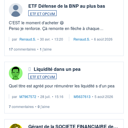
ETF Défense de la BNP au plus bas
ETF ET OPCVM
C'EST le moment d'acheter 😄​
Perso je renforce. Çà remonte en flèche à chaque
suspission d'accord dans.la guerre du moyen-orient.
par
Renaud.S.
•
30 avr.
•
13:20
Renaud.S.
•
6 août 2026
Investissement long terme tip top pour sa retraite.
LU3 ...
17
commentaires
•
1
j'aime
Liquidité dans un pea
ETF ET OPCVM
Quel titre est agréé pour rémunérer les liquidité s d'un pea
par
M7967572
•
28 juil.
•
15:16
M5637613
•
5 août 2026
7
commentaires
•
0
j'aime
Gérant de la SOCIETE FINANCIAIRE de…