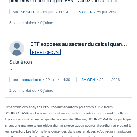
premières et qui soit éligible PEA... Auriez vous une idée?
Merci de vos conseils
par
M4141137
•
09 juil.
•
11:09
SAIQEN
•
23 juil. 2026
5
commentaires
•
0
j'aime
ETF exposés au secteur du calcul quan…
ETF ET OPCVM
Salut à tous,
Je cherche à investir sur le secteur du calcul quantique, mais
par
jeboursicote
•
22 juil.
•
14:39
SAIQEN
•
22 juil. 2026
via un ETF plutôt que des actions individuelles.
2
commentaires
•
0
j'aime
Idéalement, je voudrais qu'il soit éligible au PEA.
Pour l' ...
L'ensemble des analyses et/ou recommandations présentes sur le forum
BOURSORAMA sont uniquement élaborées par les membres qui en sont émetteurs.
Agissant exclusivement en qualité de canal de diffusion, BOURSORAMA n'a participé
en aucune manière à leur élaboration ni exercé aucun pouvoir discrétionnaire quant à
leur sélection. Les informations contenues dans ces analyses et/ou recommandations