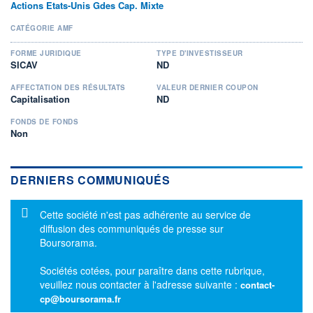
Actions Etats-Unis Gdes Cap. Mixte
CATÉGORIE AMF
FORME JURIDIQUE
TYPE D'INVESTISSEUR
SICAV
ND
AFFECTATION DES RÉSULTATS
VALEUR DERNIER COUPON
Capitalisation
ND
FONDS DE FONDS
Non
DERNIERS COMMUNIQUÉS
Message d'information
Cette société n'est pas adhérente au service de
diffusion des communiqués de presse sur
Boursorama.
Sociétés cotées, pour paraître dans cette rubrique,
veuillez nous contacter à l'adresse suivante :
contact-
cp@boursorama.fr