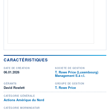
Non éligible Boursobank
ACTIF NET (EUR)
176M / 31.07.26
NOTATION MORNINGSTAR ⁽¹⁾
RISQUE DU FONDS (SRI)
4
/7
+ PORTEFEUILLE
+ LISTE
CARACTÉRISTIQUES
DATE DE CRÉATION
SOCIÉTÉ DE GESTION
06.01.2026
T. Rowe Price (Luxembourg)
Management S.à r.l.
GÉRANTS
GROUPE DE GESTION
David Rowlett
T. Rowe Price
CATÉGORIE GÉNÉRALE
Actions Amérique du Nord
CATÉGORIE MORNINGSTAR