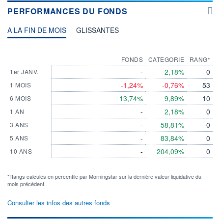
PERFORMANCES DU FONDS
A LA FIN DE MOIS
GLISSANTES
FONDS
CATEGORIE
RANG*
-
2,18%
0
1er JANV.
-1,24%
-0,76%
53
1 MOIS
13,74%
9,89%
10
6 MOIS
-
2,18%
0
1 AN
-
58,81%
0
3 ANS
-
83,84%
0
5 ANS
-
204,09%
0
10 ANS
*Rangs calculés en percentile par Morningstar sur la dernière valeur liquidative du
mois précédent.
Consulter les infos des autres fonds