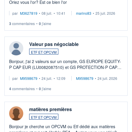
Oriez vous l'or? Est ce bien l'or
par
M3627819
•
08 juil.
•
10:41
marino83
•
25 juil. 2026
3
commentaires
•
0
j'aime
Valeur pas négociable
ETF ET OPCVM
Bonjour, j'ai 2 valeurs sur un compte, GS EUROPE EQUITY-
P CAP EUR (LU0082087510) et GS PROTECTION-P CAP
EUR (LU0546913194), que je souhaite vendre. Lorsque je
par
M9598679
•
24 juil.
•
12:09
M9598679
•
24 juil. 2026
veux procéder à la vente, on me signale ...
4
commentaires
•
0
j'aime
matières premières
ETF ET OPCVM
Bonjour je cherche un OPCVM ou Etf dédié aux matières