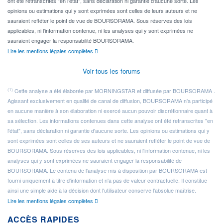
ont été retranscrites "en l'état", sans déclaration ni garantie d'aucune sorte. Les
opinions ou estimations qui y sont exprimées sont celles de leurs auteurs et ne
sauraient refléter le point de vue de BOURSORAMA. Sous réserves des lois
applicables, ni l'information contenue, ni les analyses qui y sont exprimées ne
sauraient engager la responsabilité BOURSORAMA.
Lire les mentions légales complètes
Voir tous les forums
(1)
Cette analyse a été élaborée par MORNINGSTAR et diffusée par BOURSORAMA .
Agissant exclusivement en qualité de canal de diffusion, BOURSORAMA n'a participé
en aucune manière à son élaboration ni exercé aucun pouvoir discrétionnaire quant à
sa sélection. Les informations contenues dans cette analyse ont été retranscrites "en
l'état", sans déclaration ni garantie d'aucune sorte. Les opinions ou estimations qui y
sont exprimées sont celles de ses auteurs et ne sauraient refléter le point de vue de
BOURSORAMA. Sous réserves des lois applicables, ni l'information contenue, ni les
analyses qui y sont exprimées ne sauraient engager la responsabilité de
BOURSORAMA. Le contenu de l'analyse mis à disposition par BOURSORAMA est
fourni uniquement à titre d'information et n'a pas de valeur contractuelle. Il constitue
ainsi une simple aide à la décision dont l'utilisateur conserve l'absolue maîtrise.
Lire les mentions légales complètes
ACCÈS RAPIDES