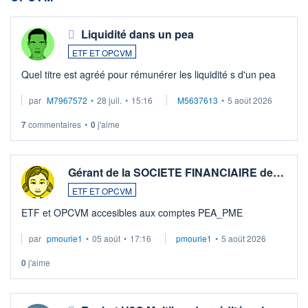
Liquidité dans un pea
ETF ET OPCVM
Quel titre est agréé pour rémunérer les liquidité s d'un pea
par
M7967572
•
28 juil.
•
15:16
M5637613
•
5 août 2026
7
commentaires
•
0
j'aime
Gérant de la SOCIETE FINANCIAIRE de…
ETF ET OPCVM
ETF et OPCVM accesibles aux comptes PEA_PME
par
pmourie1
•
05 août
•
17:16
pmourie1
•
5 août 2026
0
j'aime