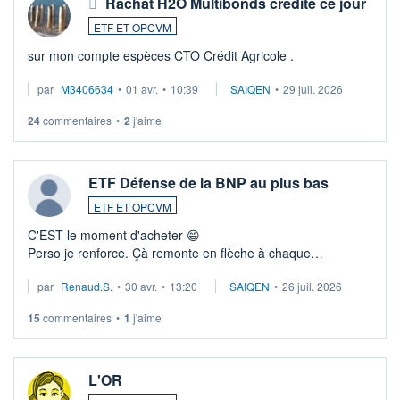
Rachat H2O Multibonds crédité ce jour
ETF ET OPCVM
sur mon compte espèces CTO Crédit Agricole .
par
M3406634
•
01 avr.
•
10:39
SAIQEN
•
29 juil. 2026
24
commentaires
•
2
j'aime
ETF Défense de la BNP au plus bas
ETF ET OPCVM
C'EST le moment d'acheter 😄​
Perso je renforce. Çà remonte en flèche à chaque
suspission d'accord dans.la guerre du moyen-orient.
par
Renaud.S.
•
30 avr.
•
13:20
SAIQEN
•
26 juil. 2026
Investissement long terme tip top pour sa retraite.
LU3 ...
15
commentaires
•
1
j'aime
L'OR