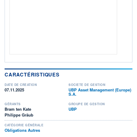
Non éligible Boursobank
ACTIF NET (EUR)
1 534M / 31.07.26
NOTATION MORNINGSTAR ⁽¹⁾
RISQUE DU FONDS (SRI)
3
/7
+ PORTEFEUILLE
+ LISTE
CARACTÉRISTIQUES
DATE DE CRÉATION
SOCIÉTÉ DE GESTION
07.11.2025
UBP Asset Management (Europe)
S.A.
GÉRANTS
GROUPE DE GESTION
Bram ten Kate
UBP
Philippe Gräub
CATÉGORIE GÉNÉRALE
Obligations Autres