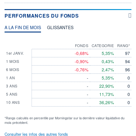
PERFORMANCES DU FONDS
A LA FIN DE MOIS
GLISSANTES
FONDS
CATEGORIE
RANG*
-0,68%
5,35%
97
1er JANV.
-0,90%
0,43%
94
1 MOIS
-0,76%
2,47%
96
6 MOIS
-
5,35%
0
1 AN
-
22,90%
0
3 ANS
-
11,73%
0
5 ANS
-
36,26%
0
10 ANS
*Rangs calculés en percentile par Morningstar sur la dernière valeur liquidative du
mois précédent.
Consulter les infos des autres fonds