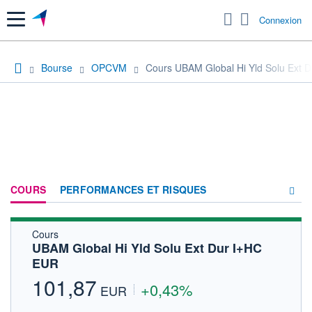
Menu
Connexion
Bourse
OPCVM
Cours UBAM Global Hi Yld Solu Ext 
COURS
PERFORMANCES ET RISQUES
Cours
COMPOSITION
UBAM Global Hi Yld Solu Ext Dur I+HC
EUR
ACTUALITÉS
101,87
+0,43%
FORUM
EUR
HISTORIQUE