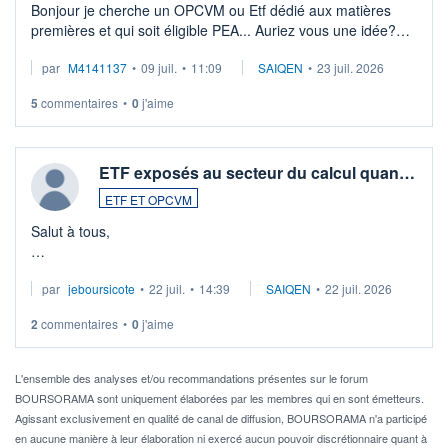
Bonjour je cherche un OPCVM ou Etf dédié aux matières
premières et qui soit éligible PEA... Auriez vous une idée?
Merci de vos conseils
par
M4141137
•
09 juil.
•
11:09
SAIQEN
•
23 juil. 2026
5
commentaires
•
0
j'aime
ETF exposés au secteur du calcul quan…
ETF ET OPCVM
Salut à tous,
Je cherche à investir sur le secteur du calcul quantique, mais
par
jeboursicote
•
22 juil.
•
14:39
SAIQEN
•
22 juil. 2026
via un ETF plutôt que des actions individuelles.
2
commentaires
•
0
j'aime
Idéalement, je voudrais qu'il soit éligible au PEA.
Pour l' ...
L'ensemble des analyses et/ou recommandations présentes sur le forum
BOURSORAMA sont uniquement élaborées par les membres qui en sont émetteurs.
Agissant exclusivement en qualité de canal de diffusion, BOURSORAMA n'a participé
en aucune manière à leur élaboration ni exercé aucun pouvoir discrétionnaire quant à