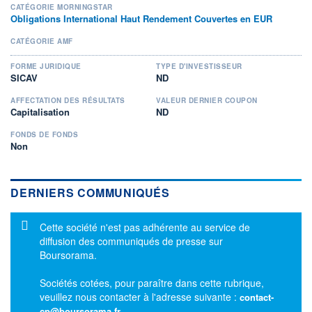
CATÉGORIE MORNINGSTAR
Obligations International Haut Rendement Couvertes en EUR
CATÉGORIE AMF
FORME JURIDIQUE
TYPE D'INVESTISSEUR
SICAV
ND
AFFECTATION DES RÉSULTATS
VALEUR DERNIER COUPON
Capitalisation
ND
FONDS DE FONDS
Non
DERNIERS COMMUNIQUÉS
Message d'information
Cette société n'est pas adhérente au service de
diffusion des communiqués de presse sur
Boursorama.
Sociétés cotées, pour paraître dans cette rubrique,
veuillez nous contacter à l'adresse suivante :
contact-
cp@boursorama.fr