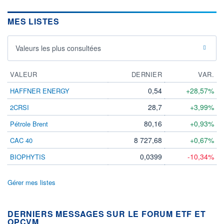
MES LISTES
Valeurs les plus consultées
VALEUR
DERNIER
VAR.
0,54
+28,57%
HAFFNER ENERGY
28,7
+3,99%
2CRSI
80,16
+0,93%
Pétrole Brent
8 727,68
+0,67%
CAC 40
0,0399
-10,34%
BIOPHYTIS
Gérer mes listes
DERNIERS MESSAGES SUR LE FORUM ETF ET
OPCVM