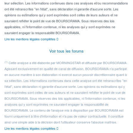
leur sélection. Les informations contenues dans ces analyses et/ou recommandations
ont été retranscrites "en l'état", sans déclaration ni garantie d'aucune sorte. Les
opinions ou estimations qui y sont exprimées sont celles de leurs auteurs et ne
sauraient refléter le point de vue de BOURSORAMA. Sous réserves des lois
applicables, ni l'information contenue, ni les analyses qui y sont exprimées ne
sauraient engager la responsabilité BOURSORAMA.
Lire les mentions légales complètes
Voir tous les forums
(1)
Cette analyse a été élaborée par MORNINGSTAR et diffusée par BOURSORAMA .
Agissant exclusivement en qualité de canal de diffusion, BOURSORAMA n'a participé
en aucune manière à son élaboration ni exercé aucun pouvoir discrétionnaire quant à
sa sélection. Les informations contenues dans cette analyse ont été retranscrites "en
l'état", sans déclaration ni garantie d'aucune sorte. Les opinions ou estimations qui y
sont exprimées sont celles de ses auteurs et ne sauraient refléter le point de vue de
BOURSORAMA. Sous réserves des lois applicables, ni l'information contenue, ni les
analyses qui y sont exprimées ne sauraient engager la responsabilité de
BOURSORAMA. Le contenu de l'analyse mis à disposition par BOURSORAMA est
fourni uniquement à titre d'information et n'a pas de valeur contractuelle. Il constitue
ainsi une simple aide à la décision dont l'utilisateur conserve l'absolue maîtrise.
Lire les mentions légales complètes