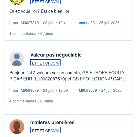
ETF ET OPCVM
Oriez vous l'or? Est ce bien l'or
par
M3627819
•
08 juil.
•
10:41
marino83
•
25 juil. 2026
3
commentaires
•
0
j'aime
Valeur pas négociable
ETF ET OPCVM
Bonjour, j'ai 2 valeurs sur un compte, GS EUROPE EQUITY-
P CAP EUR (LU0082087510) et GS PROTECTION-P CAP
EUR (LU0546913194), que je souhaite vendre. Lorsque je
par
M9598679
•
24 juil.
•
12:09
M9598679
•
24 juil. 2026
veux procéder à la vente, on me signale ...
4
commentaires
•
0
j'aime
matières premières
ETF ET OPCVM