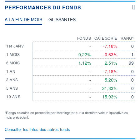
PERFORMANCES DU FONDS
A LA FIN DE MOIS
GLISSANTES
FONDS
CATEGORIE
RANG*
-
-7,18%
0
1er JANV.
0,22%
-0,63%
1
1 MOIS
1,12%
2,51%
99
6 MOIS
-
-7,18%
0
1 AN
-
5,26%
0
3 ANS
-
21,33%
0
5 ANS
-
15,93%
0
10 ANS
*Rangs calculés en percentile par Morningstar sur la dernière valeur liquidative du
mois précédent.
Consulter les infos des autres fonds