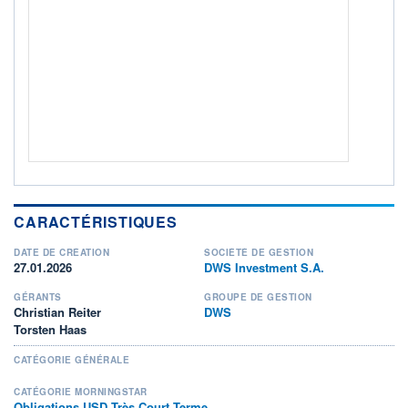
ACTIF NET (EUR)
632M / 31.07.26
NOTATION MORNINGSTAR ⁽¹⁾
RISQUE DU FONDS (SRI)
0
/7
+ PORTEFEUILLE
+ LISTE
CARACTÉRISTIQUES
DATE DE CRÉATION
SOCIÉTÉ DE GESTION
27.01.2026
DWS Investment S.A.
GÉRANTS
GROUPE DE GESTION
Christian Reiter
DWS
Torsten Haas
CATÉGORIE GÉNÉRALE
CATÉGORIE MORNINGSTAR
Obligations USD Très Court Terme