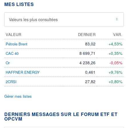
MES LISTES
Valeurs les plus consultées
VALEUR
DERNIER
VAR.
83,02
+4,53%
Pétrole Brent
8 699,71
+0,35%
CAC 40
4 238,26
-0,05%
Or
0,461
+9,76%
HAFFNER ENERGY
27,82
+0,80%
2CRSI
Gérer mes listes
DERNIERS MESSAGES SUR LE FORUM ETF ET
OPCVM