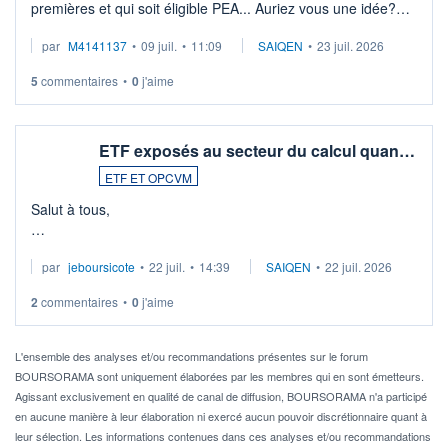
premières et qui soit éligible PEA... Auriez vous une idée?
Merci de vos conseils
par
M4141137
•
09 juil.
•
11:09
SAIQEN
•
23 juil. 2026
5
commentaires
•
0
j'aime
ETF exposés au secteur du calcul quan…
ETF ET OPCVM
Salut à tous,
Je cherche à investir sur le secteur du calcul quantique, mais
par
jeboursicote
•
22 juil.
•
14:39
SAIQEN
•
22 juil. 2026
via un ETF plutôt que des actions individuelles.
2
commentaires
•
0
j'aime
Idéalement, je voudrais qu'il soit éligible au PEA.
Pour l' ...
L'ensemble des analyses et/ou recommandations présentes sur le forum
BOURSORAMA sont uniquement élaborées par les membres qui en sont émetteurs.
Agissant exclusivement en qualité de canal de diffusion, BOURSORAMA n'a participé
en aucune manière à leur élaboration ni exercé aucun pouvoir discrétionnaire quant à
leur sélection. Les informations contenues dans ces analyses et/ou recommandations