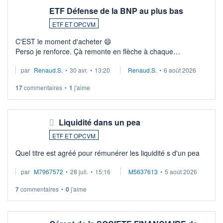
ETF Défense de la BNP au plus bas
ETF ET OPCVM
C'EST le moment d'acheter 😄​
Perso je renforce. Çà remonte en flèche à chaque
suspission d'accord dans.la guerre du moyen-orient.
par
Renaud.S.
•
30 avr.
•
13:20
Renaud.S.
•
6 août 2026
Investissement long terme tip top pour sa retraite.
LU3 ...
17
commentaires
•
1
j'aime
Liquidité dans un pea
ETF ET OPCVM
Quel titre est agréé pour rémunérer les liquidité s d'un pea
par
M7967572
•
28 juil.
•
15:16
M5637613
•
5 août 2026
7
commentaires
•
0
j'aime