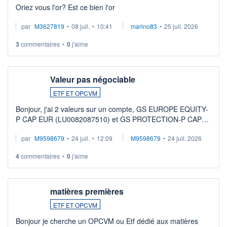
Oriez vous l'or? Est ce bien l'or
par
M3627819
•
08 juil.
•
10:41
marino83
•
25 juil. 2026
3
commentaires
•
0
j'aime
Valeur pas négociable
ETF ET OPCVM
Bonjour, j'ai 2 valeurs sur un compte, GS EUROPE EQUITY-
P CAP EUR (LU0082087510) et GS PROTECTION-P CAP
EUR (LU0546913194), que je souhaite vendre. Lorsque je
par
M9598679
•
24 juil.
•
12:09
M9598679
•
24 juil. 2026
veux procéder à la vente, on me signale ...
4
commentaires
•
0
j'aime
matières premières
ETF ET OPCVM
Bonjour je cherche un OPCVM ou Etf dédié aux matières