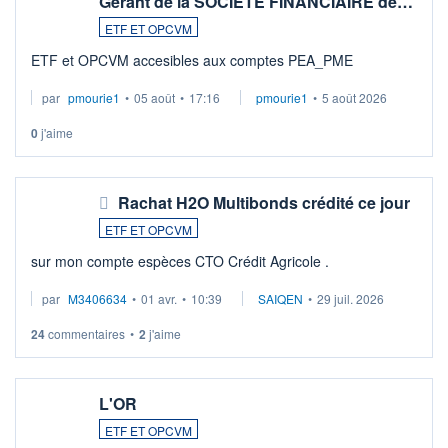
Gérant de la SOCIETE FINANCIAIRE de…
ETF ET OPCVM
ETF et OPCVM accesibles aux comptes PEA_PME
par
pmourie1
•
05 août
•
17:16
pmourie1
•
5 août 2026
0
j'aime
Rachat H2O Multibonds crédité ce jour
ETF ET OPCVM
sur mon compte espèces CTO Crédit Agricole .
par
M3406634
•
01 avr.
•
10:39
SAIQEN
•
29 juil. 2026
24
commentaires
•
2
j'aime
L'OR
ETF ET OPCVM