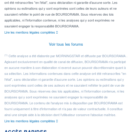
ont été retranscrites "en l'état", sans déclaration ni garantie d'aucune sorte. Les
opinions ou estimations qui y sont exprimées sont celles de leurs auteurs et ne
sauraient refléter le point de vue de BOURSORAMA. Sous réserves des lois
applicables, ni l'information contenue, ni les analyses qui y sont exprimées ne
sauraient engager la responsabilité BOURSORAMA.
Lire les mentions légales complètes
Voir tous les forums
(1)
Cette analyse a été élaborée par MORNINGSTAR et diffusée par BOURSORAMA .
Agissant exclusivement en qualité de canal de diffusion, BOURSORAMA n'a participé
en aucune manière à son élaboration ni exercé aucun pouvoir discrétionnaire quant à
sa sélection. Les informations contenues dans cette analyse ont été retranscrites "en
l'état", sans déclaration ni garantie d'aucune sorte. Les opinions ou estimations qui y
sont exprimées sont celles de ses auteurs et ne sauraient refléter le point de vue de
BOURSORAMA. Sous réserves des lois applicables, ni l'information contenue, ni les
analyses qui y sont exprimées ne sauraient engager la responsabilité de
BOURSORAMA. Le contenu de l'analyse mis à disposition par BOURSORAMA est
fourni uniquement à titre d'information et n'a pas de valeur contractuelle. Il constitue
ainsi une simple aide à la décision dont l'utilisateur conserve l'absolue maîtrise.
Lire les mentions légales complètes
ACCÈS RAPIDES