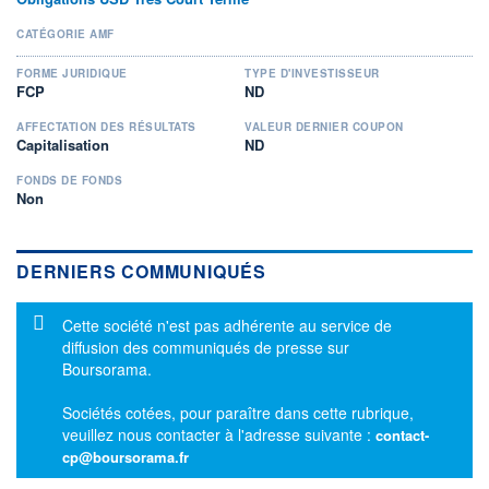
CATÉGORIE AMF
FORME JURIDIQUE
TYPE D'INVESTISSEUR
FCP
ND
AFFECTATION DES RÉSULTATS
VALEUR DERNIER COUPON
Capitalisation
ND
FONDS DE FONDS
Non
DERNIERS COMMUNIQUÉS
Message d'information
Cette société n'est pas adhérente au service de
diffusion des communiqués de presse sur
Boursorama.
Sociétés cotées, pour paraître dans cette rubrique,
veuillez nous contacter à l'adresse suivante :
contact-
cp@boursorama.fr